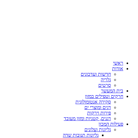
ראשי
אודות
חדשות ועדכונים
גלריה
סרטים
בית המעשר
חרקים וטפילים במזון
סקירה אנטומולוגית
דגים ומוצרי ים
פירות וירקות
דגנים, קטניות ומזון מעובד
פעילות המכון
גליונות ועלונים
גליונות תנובות שדה