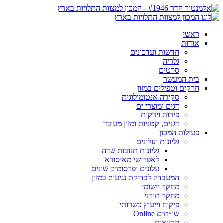
ראשי
אודות
חדשות ועדכונים
גלריה
סרטים
בית המעשר
חרקים וטפילים במזון
סקירה אנטומולוגית
דגים ומוצרי ים
פירות וירקות
דגנים, קטניות ומזון מעובד
פעילות המכון
גליונות ועלונים
גליונות תנובות שדה
לאפרושי מאיסורא
עלונים ופרסומים שונים
המעבדה לבדיקת נגיעות במזון
מחקר יישומי
מחקר תורני
פיקוח וייעוץ כשרותי
שו״תים Online
הרצאות