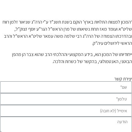
קצת עלינו…
‘המכון למצוות התלויות בארץ’ הוקם בשנת תשנ”ד ע”י הרה”ג שניאור זלמן רווח
שליט”א ועומד מאז תחת נשיאותו של מרן הראש”ל הגר”ע יוסף זצוק”ל,
ובהדרכתו הצמודה של הרה”ג רבי שלמה משה עמאר שליט”א הראש”ל והרב
הראשי לירושלים עיה”ק.
ייחודיותו של המכון הוא, בידע המקצועי וההלכתי הרב שהוא צבר הן מהפן
הבוטני, האנטמולוגי, בהקשר של כשרות והלכה.
יצירת קשר