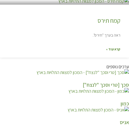
קמח תירס
ראה בערך "תירס".
קרא עוד »
ערכים נוספים
סכך [טרי וסכך "לנצח"]
כמון
אניס