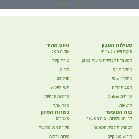
ימי עיון והרצאות
פעילות המכון
ניווט מהיר
פיקוח וייעוץ כשרותי
אודות המכון
המעבדה לבדיקת נגיעות במזון
יצירת קשר
מחקר תורני
גלריה
מחקר יישומי
סרטונים
תנובות שדה
תנאי שימוש
שו״תים Online
מדיניות פרטיות
הרצאות
מפת אתר
בית המעשר
כשרות המזון
קרן המעשרות - בית המעשר
מאמרים
הצטרפות לבית המעשר
סקירה אנטומולוגית
חידוש מנוי קיים
פירות וירקות