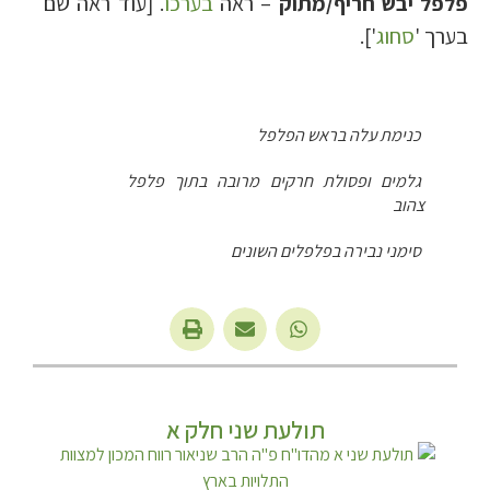
פלפל יבש חריף/מתוק
– ראה
בערכו
. [עוד ראה שם
בערך '
סחוג
'].
כנימת עלה בראש הפלפל
גלמים ופסולת חרקים מרובה בתוך פלפל
צהוב
סימני נבירה בפלפלים השונים
תולעת שני חלק א