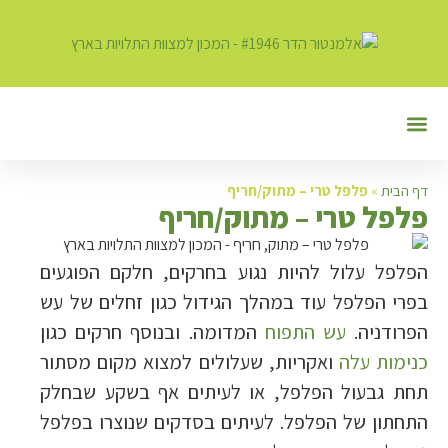
יצירת קשר
חרקים וטפילים במזון
מצוות התלויות בארץ
פעילות המכון
כשר במרוקו
בית המעשר
דף הבית
»
פלפל טרי – מתוק/חריף
פ
לפל טרי – מתוק/חריף
הפלפל עלול להיות נגוע בחרקים, חלקם הפוגעים
בפרי הפלפל עוד במהלך הגידול כגון זחלים של עש
הפרודניה.
עש התפוח
המדומה. ובנוסף חרקים כגון
כנימות עלה
ואקריות, שעלולים למצוא מקום מסתור
תחת גבעול הפלפל, או לעיתים אף בשקע שבחלק
התחתון של הפלפל. לעיתים בסדקים שנוצרו בפלפל