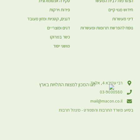
הצטרפות לבית המעשר
סקירה אנטומולוגית
חידוש מנוי קיים
פירות וירקות
דיני מעשרות
דגנים, קטניות ומזון מעובד
נוסח להפרשת תרומות ומעשרות
דגים ומוצרי ים
כשר במרוקו
מושגי יסוד
רבי עקיבא 4, אלעד
03-9030580
mail@macon.co.il
בסיוע משרד התרבות והספורט - מינהל תרבות