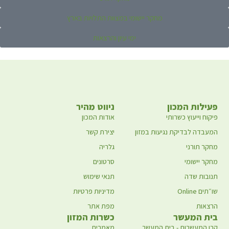
מחקר יישומי במצוות התלויות בארץ
ימי עיון והרצאות
פעילות המכון
ניווט מהיר
פיקוח וייעוץ כשרותי
אודות המכון
המעבדה לבדיקת נגיעות במזון
יצירת קשר
מחקר תורני
גלריה
מחקר יישומי
סרטונים
תנובות שדה
תנאי שימוש
שו״תים Online
מדיניות פרטיות
הרצאות
מפת אתר
בית המעשר
כשרות המזון
קרן המעשרות - בית המעשר
מאמרים