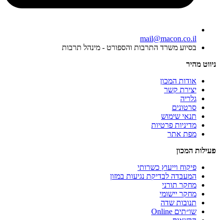
mail@macon.co.il
בסיוע משרד התרבות והספורט - מינהל תרבות
ניווט מהיר
אודות המכון
יצירת קשר
גלריה
סרטונים
תנאי שימוש
מדיניות פרטיות
מפת אתר
פעילות המכון
פיקוח וייעוץ כשרותי
המעבדה לבדיקת נגיעות במזון
מחקר תורני
מחקר יישומי
תנובות שדה
שו״תים Online