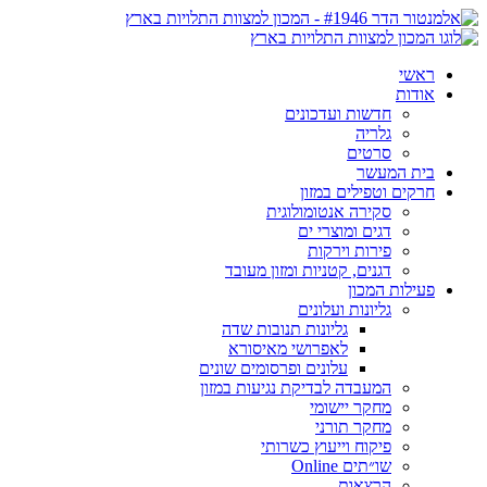
ראשי
אודות
חדשות ועדכונים
גלריה
סרטים
בית המעשר
חרקים וטפילים במזון
סקירה אנטומולוגית
דגים ומוצרי ים
פירות וירקות
דגנים, קטניות ומזון מעובד
פעילות המכון
גליונות ועלונים
גליונות תנובות שדה
לאפרושי מאיסורא
עלונים ופרסומים שונים
המעבדה לבדיקת נגיעות במזון
מחקר יישומי
מחקר תורני
פיקוח וייעוץ כשרותי
שו״תים Online
הרצאות