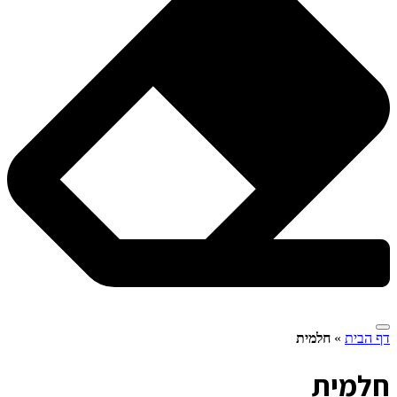
דף הבית
»
חלמית
ח
למית