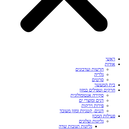
ראשי
אודות
חדשות ועדכונים
גלריה
סרטים
בית המעשר
חרקים וטפילים במזון
סקירה אנטומולוגית
דגים ומוצרי ים
פירות וירקות
דגנים, קטניות ומזון מעובד
פעילות המכון
גליונות ועלונים
גליונות תנובות שדה