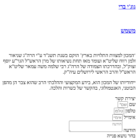
גוג'י ברי
משמש
קצת עלינו…
‘המכון למצוות התלויות בארץ’ הוקם בשנת תשנ”ד ע”י הרה”ג שניאור
זלמן רווח שליט”א ועומד מאז תחת נשיאותו של מרן הראש”ל הגר”ע יוסף
זצוק”ל, ובהדרכתו הצמודה של הרה”ג רבי שלמה משה עמאר שליט”א
הראש”ל והרב הראשי לירושלים עיה”ק.
ייחודיותו של המכון הוא, בידע המקצועי וההלכתי הרב שהוא צבר הן מהפן
הבוטני, האנטמולוגי, בהקשר של כשרות והלכה.
יצירת קשר
שם
טלפון
אימייל
הודעה
בחר נושא פנייה