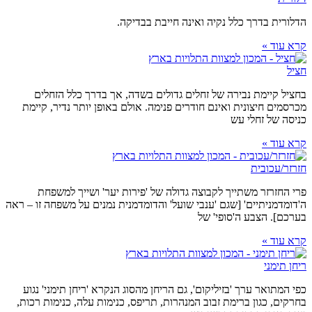
הדלורית בדרך כלל נקיה ואינה חייבת בבדיקה.
קרא עוד »
חציל
בחציל קיימת נבירה של זחלים גדולים בשדה, אך בדרך כלל הזחלים
מכרסמים חיצונית ואינם חודרים פנימה. אולם באופן יותר נדיר, קיימת
כניסה של זחלי עש
קרא עוד »
חזרזר/עכובית
פרי החזרזר משתייך לקבוצה גדולה של 'פירות יער' ושייך למשפחת
ה'דומדמניתיים' [שגם 'ענבי שועל' והדומדמנית נמנים על משפחה זו – ראה
בערכם]. הצבע ה'סופי' של
קרא עוד »
ריחן תימני
כפי המתואר ערך 'בזיליקום', גם הריחן מהסוג הנקרא 'ריחן תימני' נגוע
בחרקים, כגון ברימת זבוב המנהרות, תריפס, כנימות עלה, כנימות רכות,