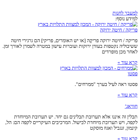
למעבר לחנות
למידע נוסף:
פריקה / חיטה ירוקה
פריקה / חיטה ירוקה פריקֶה [או יש האומרים, פריקי] הם גרגירי חיטה
ששיבוליה נקטפות בעודן ירוקות ועוברות עישון במטרה לשמרן לאורך זמן.
לאחר מכן מופרדים
קרא עוד »
פסטו
פסטו ראה לעיל בערך "ממרחים".
קרא עוד »
חוויאג‘
תבלין זה איננו אלא תערובת תבלינים גם יחד. יש תערובת המיוחדת
לקפה, ויש תערובת מיוחדת לבישול. המרכיבים העיקריים לקפה הם: הל,
קינמון, זנגביל ואגוז מוסקט
קרא עוד »