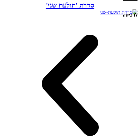
סדרת 'תולעת שני'
לרכישה