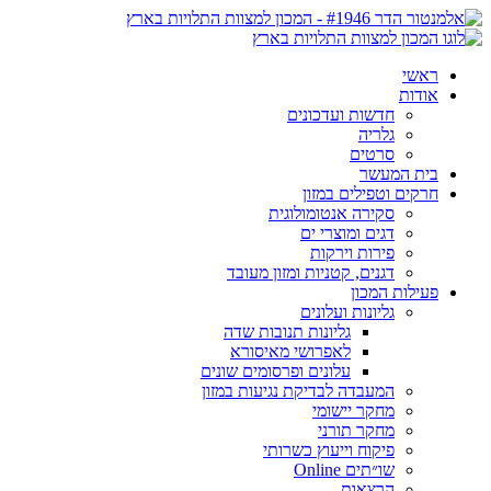
ראשי
אודות
חדשות ועדכונים
גלריה
סרטים
בית המעשר
חרקים וטפילים במזון
סקירה אנטומולוגית
דגים ומוצרי ים
פירות וירקות
דגנים, קטניות ומזון מעובד
פעילות המכון
גליונות ועלונים
גליונות תנובות שדה
לאפרושי מאיסורא
עלונים ופרסומים שונים
המעבדה לבדיקת נגיעות במזון
מחקר יישומי
מחקר תורני
פיקוח וייעוץ כשרותי
שו״תים Online
הרצאות