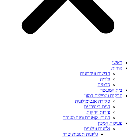
ראשי
אודות
חדשות ועדכונים
גלריה
סרטים
בית המעשר
חרקים וטפילים במזון
סקירה אנטומולוגית
דגים ומוצרי ים
פירות וירקות
דגנים, קטניות ומזון מעובד
פעילות המכון
גליונות ועלונים
גליונות תנובות שדה