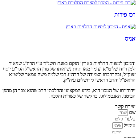
רכז פירות
אניס
קצת עלינו…
‘המכון למצוות התלויות בארץ’ הוקם בשנת תשנ”ד ע”י הרה”ג שניאור
זלמן רווח שליט”א ועומד מאז תחת נשיאותו של מרן הראש”ל הגר”ע יוסף
זצוק”ל, ובהדרכתו הצמודה של הרה”ג רבי שלמה משה עמאר שליט”א
הראש”ל והרב הראשי לירושלים עיה”ק.
ייחודיותו של המכון הוא, בידע המקצועי וההלכתי הרב שהוא צבר הן מהפן
הבוטני, האנטמולוגי, בהקשר של כשרות והלכה.
יצירת קשר
שם
טלפון
אימייל