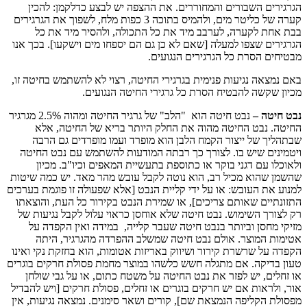
הגרגירים השבורים והמחוררים. את ההצפה יש לבצע כדלקמן: להכין
קערה של כליטר מים, ולהמיס בתוכה 3 כפות מלח, לשפוך את הגרגירים
בבת אחת לקערה, לערבב מיד את כל התכולה, ולהסיר מיד את כל
הגרגירים שצפו למעלה [שאם לא כן גם הם יספחו מים וישקעו]. בכך אנו
מבטיחים הסרת כל הגרגירים הנגועים.
באם נמצאה נגיעות פנימית בגרגירי החיטה, רצוי לא להשתמש בחיטה זו,
מכיון שקשה להבטיח הסרת כל גרגירי החיטה הנגועים.
נבט חיטה –
נבט חיטה הוא "הלב" של גרגיר החיטה ומהוה 2.5% מגרגיר
החיטה. נבט החיטה מהוה את החלק היותר בריא של החיטה, אלא
שבתהליך של ייצור הקמח הלבן הוא מופרד ועמו מופרדים גם הרבה
ויטמינים שיש בו. לצורך כך רבתה המודעות להשתמש עם נבט החיטה
ולאוכלו עם דגני בוקר או כתוספת בתעשיית המאפים וכיו"ב. מכיון
שהשמן שהוא מכיל רב, הוא נוטה לקבל עובש מהר מאד. יש כמה שיטות
למנוע את העובש: או על ידי קליית הנבט [אלא שפעולה זו פוגמת בערכים
התזונתיים שאותם צריכים], או שמירת הנבט בקירור כל העת, והוצאתו
רק לצורך השימוש. נבט חיטה שלא אוחסן כראוי עלול לקבל נגיעות של
מזיקי מחסן וביותר בנבט חיטה שעבר קלייה, במידה ואין הקפדה על
אטימות המוצר. אולם נבט חיטה שמשלב ההפרדה מהגרגיר, היתה
הקפדה על שרשרת קירור ושיווק באריזות אטומות, הוא בחזקת נקי ואינו
טעון בדיקה. אם מתגלה חשש כלשהו במוצר מחמת פסולת חרקים בוגרים
או זחלים, יש לפזר את נבט החיטה על משטח כתום, או על גבי שולחן
אור, ולראות אם יש חרקים בוגרים או זחלים, פסולת חרקים [ויש להבדיל
מפסולת הקליפה הנמצאת שם], קורים ושאר סימנים. נמצאה נגיעות, אין