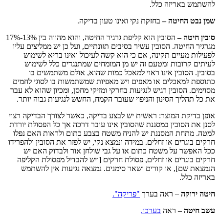
להשתמש באריזה כלל.
שמן נבט החיטה –
בחזקת נקי ואינו טעון בדיקה.
סובין חיטה –
הסובין הוא קליפת גרגיר החיטה, והוא מהווה בין 13%-17%
מגרגיר החיטה. הסובין עשיר בסיבים תזונתיים, ועל כן יש ממליצים עליו
לפעילות מעיים תקינה, אם כי הוא קשה לעיכול ואינו בריא לשימוש
לעיתים קרובות ומטעם זה יש מן המומחים שמתנגדים כלל לשימוש
בסובין. הסובין אינו ראוי למאכל כמות שהוא, אולם משתמשים בו
כתוספת למאכלים או מאפים ויש מאפיות שמשתמשות בו לסוגי לחמים
מסוימים. הסובין רגיש לנגיעות בחרקי ומזיקי מחסן, ומכיון שהוא לא עבר
את כל תהליך הסינון והניפוי שעובר הקמח, החשש לנגיעות גבוה יותר.
אופן בדיקת המוצר: ראשית יש לבצע בדיקה, כאשר לצורך הבדיקה רצוי
לסנן את הסובין במסננת שהסובין אינו עובר דרכה אך כל הפסולת יורדת
למטה. מתחת המסננת יש להניח משטח בצבע כתום ולראות האם נפלו
חרקים בוגרים או זחלים. במידה ונמצא נקי, יש לפזר את הסובין ולהפרידו
ככל האפשר על משטח כתום או על גבי שולחן אור ולבדוק האם יש
חרקים בוגרים או זחלים, פסולת חרקים [ויש להבדיל מפסולת הקליפה
הנמצאת שם], או קורים ושאר סימנים. נמצאה נגיעות אין להשתמש
באריזה כלל.
חיטה ירוקה
– ראה בערך
"פריקה".
עשב חיטה
– ראה
בערכו.