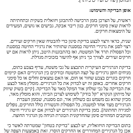
המחסן [יצורים זעירים ביותר].
אופן הבדיקה והשימוש:
ראשית, על הצרכן בזמן הרכישה להתבונן ויזואלית בשקית ובתחתיתה
לראות שאין סימני חרקים, כגון ריבוי אבקה, גבישים או גושים, המעידים
על הימצאות חרקים.
שנית, כדאי ורצוי לבצע בדיקת סינון כדי להבטיח שאין חרקים זעירים.
רצוי לסנן את גרגירי החיטה במסננת שתותיר את גרגירי החיטה במסננת
וכל הפסולת תרד אל המשטח, ואז בהתבוננות היטב, ניתן לראות אם יש
חרקים זעירים. לצורך כך ניתן אף להיעזר בזכוכית מגדלת.
בדיקת הגרגירים העיקרית תתבצע על גבי משטח, עדיף בצבע כתום,
מניחים חופן גרגירים על קצה המשטח ובודקים בין הגרגירים האם קיימים
חרקים בוגרים בצבע שחור או חום, או האם נמצאים זחלים או כל סימני
חרקים אחרים. באופן זה יש לבדוק את כל הגרגירים. מומלץ מאד לבצע
את הבדיקה על גבי שולחן אור המקל מאד על הבדיקה. [קיים בשוק שיווק
של מיתקן הנקרא "קל בודק" לשימוש לצרכן הביתי, והוא מומלץ מאד,
מכיון שהוא גם משמש גם כשולחן אור, וגם מסננת, שבזמן העברת
הגרגירים מצד אחד למשנהו, כל הפסולת והנשורת כולל החרקים, נופלים
למגירה תחתונה]. בזמן בדיקת הגרגירים יש לבדוק אם יש גרגירי חיטה
מנוקבים המהווים סימן שהחדקונית הבוגרת הגיחה מן הגרגיר החוצה.
בתום הבדיקה הויזואלית, יש לבצע "בדיקת בטחון" שמטרתה לאשר כי
אכן כל הגרגירים המחוררים או החרקים הוסרו. זאת באמצעות הצפה של