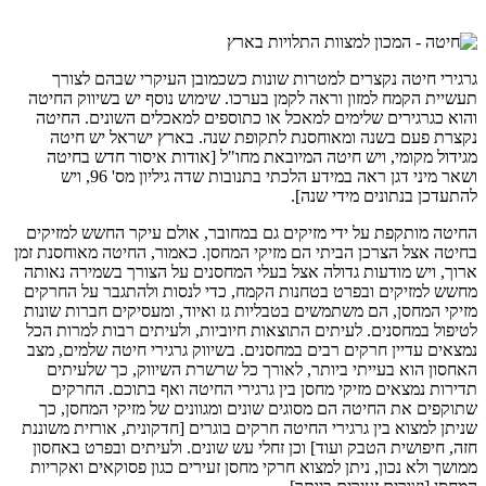
גרגירי חיטה נקצרים למטרות שונות כשכמובן העיקרי שבהם לצורך
תעשיית הקמח למזון וראה לקמן בערכו. שימוש נוסף יש בשיווק החיטה
והוא כגרגירים שלימים למאכל או כתוספים למאכלים השונים. החיטה
נקצרת פעם בשנה ומאוחסנת לתקופת שנה. בארץ ישראל יש חיטה
מגידול מקומי, ויש חיטה המיובאת מחו"ל [אודות איסור חדש בחיטה
ושאר מיני דגן ראה במידע הלכתי בתנובות שדה גיליון מס' 96, ויש
להתעדכן בנתונים מידי שנה].
החיטה מותקפת על ידי מזיקים גם במחובר, אולם עיקר החשש למזיקים
בחיטה אצל הצרכן הביתי הם מזיקי המחסן. כאמור, החיטה מאוחסנת זמן
ארוך, ויש מודעות גדולה אצל בעלי המחסנים על הצורך בשמירה נאותה
מחשש למזיקים ובפרט בטחנות הקמח, כדי לנסות ולהתגבר על החרקים
מזיקי המחסן, הם משתמשים בטבליות גז ואיוד, ומעסיקים חברות שונות
לטיפול במחסנים. לעיתים התוצאות חיוביות, ולעיתים רבות למרות הכל
נמצאים עדיין חרקים רבים במחסנים. בשיווק גרגירי חיטה שלמים, מצב
האחסון הוא בעייתי ביותר, לאורך כל שרשרת השיווק, כך שלעיתים
תדירות נמצאים מזיקי מחסן בין גרגירי החיטה ואף בתוכם. החרקים
שתוקפים את החיטה הם מסוגים שונים ומגוונים של מזיקי המחסן, כך
שניתן למצוא בין גרגירי החיטה חרקים בוגרים [חדקונית, אורזית משוננת
חזה, חיפושית הטבק ועוד] וכן זחלי עש שונים. ולעיתים ובפרט באחסון
ממושך ולא נכון, ניתן למצוא חרקי מחסן זעירים כגון פסוקאים ואקריות