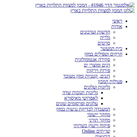
ראשי
אודות
חדשות ועדכונים
גלריה
סרטים
בית המעשר
חרקים וטפילים במזון
סקירה אנטומולוגית
דגים ומוצרי ים
פירות וירקות
דגנים, קטניות ומזון מעובד
פעילות המכון
גליונות ועלונים
גליונות תנובות שדה
לאפרושי מאיסורא
עלונים ופרסומים שונים
המעבדה לבדיקת נגיעות במזון
מחקר יישומי
מחקר תורני
פיקוח וייעוץ כשרותי
שו״תים Online
הרצאות