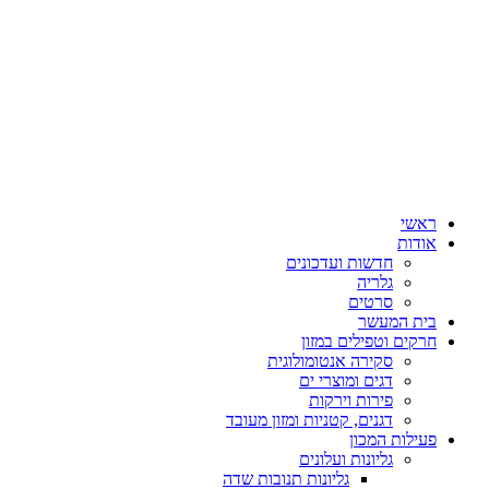
ראשי
אודות
חדשות ועדכונים
גלריה
סרטים
בית המעשר
חרקים וטפילים במזון
סקירה אנטומולוגית
דגים ומוצרי ים
פירות וירקות
דגנים, קטניות ומזון מעובד
פעילות המכון
גליונות ועלונים
גליונות תנובות שדה