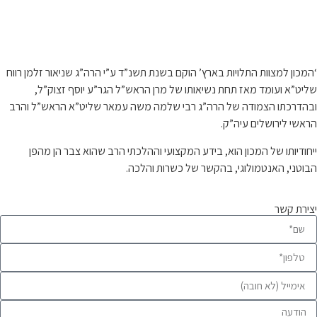
 עלינו…
ון למצוות התלויות בארץ’ הוקם בשנת תשנ”ד ע”י הרה”ג שניאור זלמן רווח
”א ועומד מאז תחת נשיאותו של מרן הראש”ל הגר”ע יוסף זצוק”ל,
רכתו הצמודה של הרה”ג רבי שלמה משה עמאר שליט”א הראש”ל והרב
י לירושלים עיה”ק.
דיותו של המכון הוא, בידע המקצועי וההלכתי הרב שהוא צבר הן מהפן
ני, האנטמולוגי, בהקשר של כשרות והלכה.
ת קשר