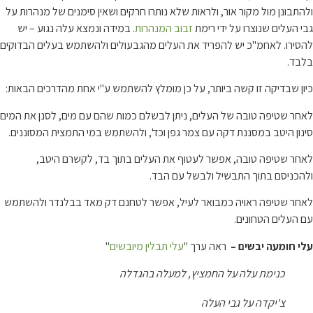
ונן מול מקור אור, ולראות שלא נותרו חרקים ושאין סימנים של מנהרות על
עלים שנוצרו על ידי רימת
זבוב המנהרות
. במידה ונמצא עלה נגוע – יש
רו. לאחמ"כ יש להפריד את העלים מהגבעולים ולהשתמש בעלים הבדוקים
.
 שבדיקה זו קשה ביותר, על כן מומלץ להשתמש ע"י אחת מהדרכים הבאות:
 שטיפה טובה של העלים, ניתן לבשלם כמות שהם עם מים, לסנן את המים
ן היטב במסננת דקה עם צמר גפן וכד', ולהשתמש במי התמצית המסוננים.
 שטיפה טובה, אפשר לעטוף את העלים בתוך בד, לקשרם היטב,
ניסם בתוך התבשיל ולבשל עם הבד.
 שטיפה ראויה כמבואר לעיל, אפשר לטחנם דק מאד בבלנדר ולהשתמש
עלים הטחונים.
חומעה יבשים –
ראה ערך "
עלי תבלין מיובשים
"
כנימת עלה על החמציץ, למעלה בהגדלה
צ'יקדה על גבי העלה