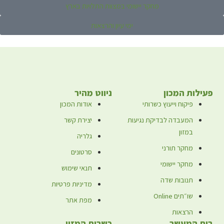
מחקר יישומי במצוות התלויות בארץ
ימי עיון והרצאות
עילות המכון
ניווט מהיר
פיקוח וייעוץ כשרותי
אודות המכון
המעבדה לבדיקת נגיעות
יצירת קשר
במזון
גלריה
מחקר תורני
סרטונים
מחקר יישומי
תנאי שימוש
תנובות שדה
מדיניות פרטיות
שו״תים Online
מפת אתר
הרצאות
ית המעשר
כשרות המזון