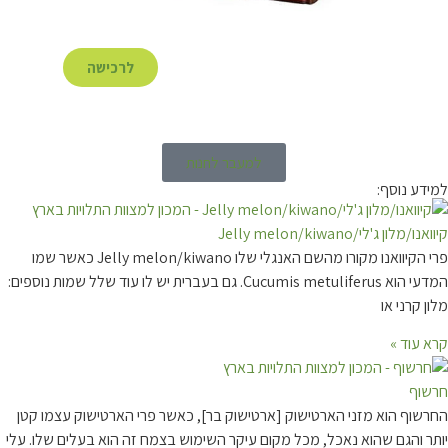
לרכישה
למעבר לחנות
ע נוסף:
ון ג'לי/Jelly melon/kiwano
פרי הקיוואנו מקורו מהשם האנגלי שלו Jelly melon/kiwano כאשר שמו
המדעי הוא Cucumis metuliferus. גם בעברית יש לו עוד שלל שמות נוספים:
קרני או
עוד »
ף
וף הוא מזני הארטישוק [ארטישוק בר], כאשר פרי הארטישוק עצמו קטן
 והגם שהוא נאכל, מכל מקום עיקר השימוש בצמח זה הוא בעלים שלו. עלי