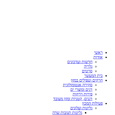
ראשי
אודות
חדשות ועדכונים
גלריה
סרטים
בית המעשר
חרקים וטפילים במזון
סקירה אנטומולוגית
דגים ומוצרי ים
פירות וירקות
דגנים, קטניות ומזון מעובד
פעילות המכון
גליונות ועלונים
גליונות תנובות שדה