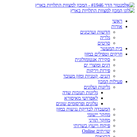
ראשי
אודות
חדשות ועדכונים
גלריה
סרטים
בית המעשר
חרקים וטפילים במזון
סקירה אנטומולוגית
דגים ומוצרי ים
פירות וירקות
דגנים, קטניות ומזון מעובד
פעילות המכון
גליונות ועלונים
גליונות תנובות שדה
לאפרושי מאיסורא
עלונים ופרסומים שונים
המעבדה לבדיקת נגיעות במזון
מחקר יישומי
מחקר תורני
פיקוח וייעוץ כשרותי
שו״תים Online
הרצאות