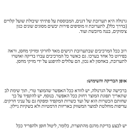
גרנולה היא תערובת של דגנים, המבוססת על פתיתי שיבולת שועל קלויים
[בדרך כלל], לתערובת זו מוסיפים פירות יבשים מסוגים שונים כגון
צימוקים, בננה מיובשת ועוד.
רוב ככל המרכיבים שבתערובת רגישים מאד לחרקי ומזיקי מחסן, וראה
בפירוט כל אחד בערכו. גם כאשר כל המרכיבים עברו בדיקה ואושרו
לתערובת, באחסון לא נכון, הם עלולים להיפגע על ידי מזיקי מחסן.
אופן הבדיקה והשימוש:
ברכישה של הגרנולה, יש לוודא ככל האפשר שהמוצר טרי, תוך שימת לב
שתאריך תפוגת המוצר רחוק ככל האפשר. בנוסף, יש להקפיד על כך
שחותם הכשרות הוא של ועד כשרות המקפיד ומפקח גם על עניני חרקים.
עדיפות מוחלטת למוצר המשווק באריזות הרמטיות ולא בשקיות ניילון.
יש לבצע בדיקת מדגם מהתוצרת, כלומר, ליטול חופן ולהפריד ככל