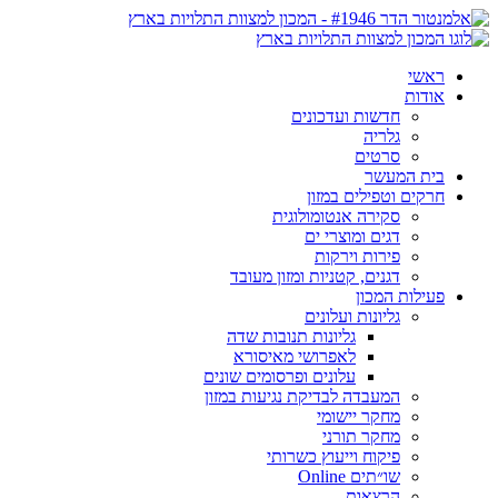
ראשי
אודות
חדשות ועדכונים
גלריה
סרטים
בית המעשר
חרקים וטפילים במזון
סקירה אנטומולוגית
דגים ומוצרי ים
פירות וירקות
דגנים, קטניות ומזון מעובד
פעילות המכון
גליונות ועלונים
גליונות תנובות שדה
לאפרושי מאיסורא
עלונים ופרסומים שונים
המעבדה לבדיקת נגיעות במזון
מחקר יישומי
מחקר תורני
פיקוח וייעוץ כשרותי
שו״תים Online
הרצאות