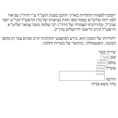
קצת עלינו…
‘המכון למצוות התלויות בארץ’ הוקם בשנת תשנ”ד ע”י הרה”ג שניאור
זלמן רווח שליט”א ועומד מאז תחת נשיאותו של מרן הראש”ל הגר”ע יוסף
זצוק”ל, ובהדרכתו הצמודה של הרה”ג רבי שלמה משה עמאר שליט”א
הראש”ל והרב הראשי לירושלים עיה”ק.
ייחודיותו של המכון הוא, בידע המקצועי וההלכתי הרב שהוא צבר הן מהפן
הבוטני, האנטמולוגי, בהקשר של כשרות והלכה.
יצירת קשר
שם
טלפון
אימייל
הודעה
בחר נושא פנייה