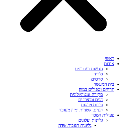
ראשי
אודות
חדשות ועדכונים
גלריה
סרטים
בית המעשר
חרקים וטפילים במזון
סקירה אנטומולוגית
דגים ומוצרי ים
פירות וירקות
דגנים, קטניות ומזון מעובד
פעילות המכון
גליונות ועלונים
גליונות תנובות שדה