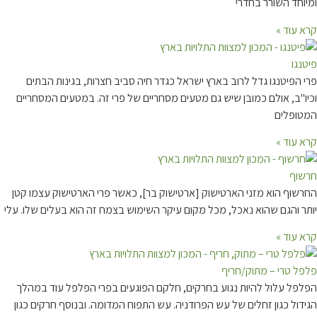
חד השורר בחדרי
עוד »
ו
הפיטנגו גדל לרוב בארץ ישראל כגדר חיה סביב חצרות, בגינות הבתים
"ב, אולם כמובן שיש גם מטעים מסחריים של פרי זה. במטעים המסחריים
פלים
עוד »
ף
וף הוא מזני הארטישוק [ארטישוק בר], כאשר פרי הארטישוק עצמו קטן
 והגם שהוא נאכל, מכל מקום עיקר השימוש בצמח זה הוא בעלים שלו. עלי
עוד »
 טרי – מתוק/חריף
ל עלול להיות נגוע בחרקים, חלקם הפוגעים בפרי הפלפל עוד במהלך
ול כגון זחלים של עש הפרודניה. עש התפוח המדומה. ובנוסף חרקים כגון