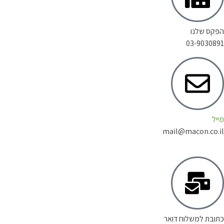
 שלנו
03-903
mail@macon.c
ת למשלוח דואר