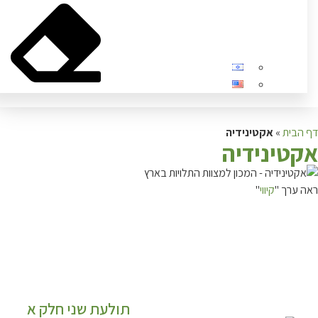
בית
»
אקטינידיה
טינידיה
ערך "
קיווי
"
תולעת שני חלק א