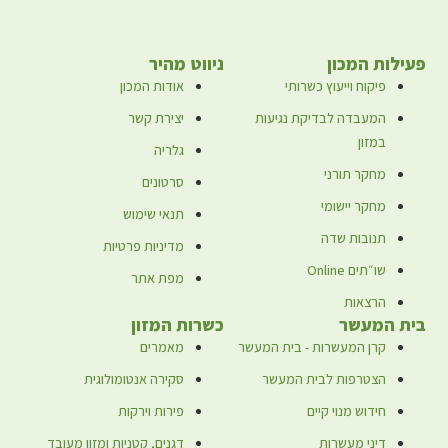
עילות המכון
ניווט מהיר
פיקוח וייעוץ כשרותי
אודות המכון
המעבדה לבדיקת נגיעות
יצירת קשר
במזון
גלריה
מחקר תורני
סרטונים
מחקר יישומי
תנאי שימוש
תנובות שדה
מדיניות פרטיות
שו״תים Online
מפת אתר
הרצאות
ית המעשר
כשרות המזון
קרן המעשרות - בית המעשר
מאמרים
הצטרפות לבית המעשר
סקירה אנטומולוגית
חידוש מנוי קיים
פירות וירקות
דיני מעשרות
דגנים, קטניות ומזון מעובד