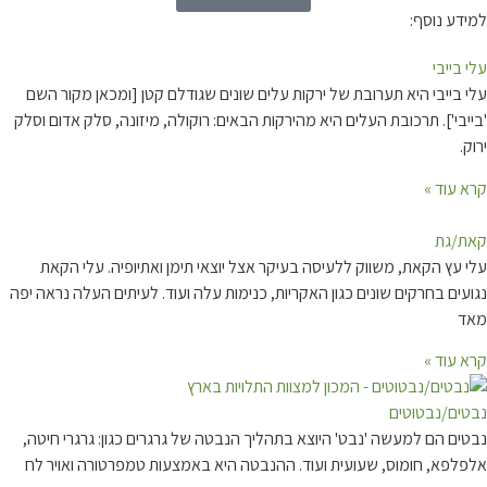
ע נוסף:
ייבי
בייבי היא תערובת של ירקות עלים שונים שגודלם קטן [ומכאן מקור השם
י']. תרכובת העלים היא מהירקות הבאים: רוקולה, מיזונה, סלק אדום וסלק
עוד »
גת
עץ הקאת, משווק ללעיסה בעיקר אצל יוצאי תימן ואתיופיה. עלי הקאת
ם בחרקים שונים כגון האקריות, כנימות עלה ועוד. לעיתים העלה נראה יפה
עוד »
ם/נבטוטים
ם הם למעשה 'נבט' היוצא בתהליך הנבטה של גרגרים כגון: גרגרי חיטה,
פא, חומוס, שעועית ועוד. ההנבטה היא באמצעות טמפרטורה ואויר לח