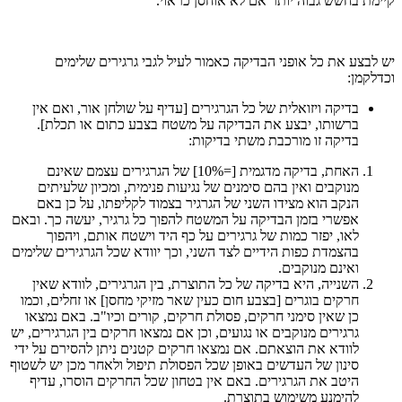
קיימת בחשש גבוה יותר אם לא אוחסן כראוי.
יש לבצע את כל אופני הבדיקה כאמור לעיל לגבי גרגירים שלימים
וכדלקמן:
בדיקה ויזואלית של כל הגרגירים [עדיף על שולחן אור, ואם אין
ברשותו, יבצע את הבדיקה על משטח בצבע כתום או תכלת].
בדיקה זו מורכבת משתי בדיקות:
האחת, בדיקה מדגמית [=10%] של הגרגירים עצמם שאינם
מנוקבים ואין בהם סימנים של נגיעות פנימית, ומכיון שלעיתים
הנקב הוא מצידו השני של הגרגיר בצמוד לקליפתו, על כן באם
אפשרי בזמן הבדיקה על המשטח להפוך כל גרגיר, יעשה כך. ובאם
לאו, יפזר כמות של גרגירים על כף היד וישטח אותם, ויהפוך
בהצמדת כפות הידיים לצד השני, וכך יוודא שכל הגרגירים שלימים
ואינם מנוקבים.
השנייה, היא בדיקה של כל התוצרת, בין הגרגירים, לוודא שאין
חרקים בוגרים [בצבע חום כעין שאר מזיקי מחסן] או זחלים, וכמו
כן שאין סימני חרקים, פסולת חרקים, קורים וכיו"ב. באם נמצאו
גרגירים מנוקבים או נגועים, וכן אם נמצאו חרקים בין הגרגירים, יש
לוודא את הוצאתם. אם נמצאו חרקים קטנים ניתן להסירם על ידי
סינון של העדשים באופן שכל הפסולת תיפול ולאחר מכן יש לשטוף
היטב את הגרגירים. באם אין בטחון שכל החרקים הוסרו, עדיף
להימנע משימוש בתוצרת.