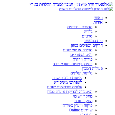
ראשי
אודות
חדשות ועדכונים
גלריה
סרטים
בית המעשר
חרקים וטפילים במזון
סקירה אנטומולוגית
דגים ומוצרי ים
פירות וירקות
דגנים, קטניות ומזון מעובד
פעילות המכון
גליונות ועלונים
גליונות תנובות שדה
לאפרושי מאיסורא
עלונים ופרסומים שונים
המעבדה לבדיקת נגיעות במזון
מחקר יישומי
מחקר תורני
פיקוח וייעוץ כשרותי
שו״תים Online
הרצאות