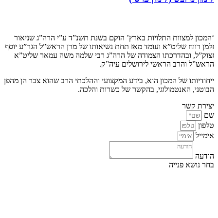
קצת עלינו…
‘המכון למצוות התלויות בארץ’ הוקם בשנת תשנ”ד ע”י הרה”ג שניאור
זלמן רווח שליט”א ועומד מאז תחת נשיאותו של מרן הראש”ל הגר”ע יוסף
זצוק”ל, ובהדרכתו הצמודה של הרה”ג רבי שלמה משה עמאר שליט”א
הראש”ל והרב הראשי לירושלים עיה”ק.
ייחודיותו של המכון הוא, בידע המקצועי וההלכתי הרב שהוא צבר הן מהפן
הבוטני, האנטמולוגי, בהקשר של כשרות והלכה.
יצירת קשר
שם
טלפון
אימייל
הודעה
בחר נושא פנייה