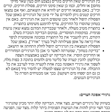
בין הגרגירים שאין חרקים בוגרים [בצבע חום כעין שאר מזיקי
מחסן] או זחלים, וכמו כן שאין סימני חרקים, פסולת חרקים, קורים
וכיו"ב. באם נמצאו חרקים יש לוודא את הוצאתם, ואף אם נמצאו
חרקים קטנים ניתן להסירם על ידי סינון של הגרגירים באופן שכל
הפסולת תיפול ולאחר מכן שוטפים היטב את הגרגירים. באם אין
בטחון שהוסרו כל החרקים, עדיף להימנע משימוש בתוצרת.
בתוצרת מטיב מעולה, ולאחר שבבדיקת המדגם נמצא שאין נגיעות
פנימית. במקומות המוסדיים, במקום הבדיקה הנזכרת בשלב
הקודם, ניתן להעביר את כל התוצרת במכונה אוטומטית לניפוי
אורז [ראה על אופן פעילותה לעיל בערך "אורז"], באופן שכל
הפסולת הנמצאת בין הגרגירים תיפול לחלק התחתון או תישאב.
"בדיקת בטחון", שמטרתה לאשר כי אכן כל הגרגירים המחוררים
או החרקים הוסרו. את הבדיקה יש לבצע באמצעות הצפה
וכדלקמן: להכין קערה של כליטר מים ולהמיס בתוכה 3 כפות מלח,
לשפוך את גרגירי האפונה בבת אחת לקערה ומיד לערבב את כל
התכולה. את כל הגרגירים שצפו למעלה יש להסיר מיד [שאם לא
כן גם הם יספחו מים וישקעו]. בכך אנו מבטיחים הסרת כל
הגרגירים הנגועים.
גרגירי אפונה חצויים:
בשיווק של גרגירים חצויים, מצד אחד, הבדיקה קלה יותר מכיון שהגרגיר
כבר חצוי וניתן לזהות את הנגיעות הפנימית ביתר קלות .מצד שני, הפגיעה