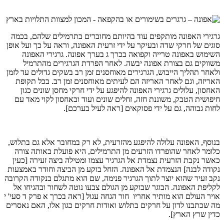
גרגירי האפונה מותקפים עוד בהיותם מחוברים בתרמילים שלהם, בכמה
סוגים של חרקי שדה ובעיקר על ידי זרעית האפונה, וראה על כך ועל אופן
השימוש באפונה טרייה וקפואה בכרך ג בערך אפונה. גרגירי האפונה
משווקים גם בצורת אפונה יבשה. לאחר הפרדת הגרגירים מהתרמיל
ולאחר תהליך הייבוש, הגרגירים מאוחסנים זמן רב בשקים גדולים עד לזמן
האריזה, וגם לאחר האריזה הם לעיתים מאוחסנים זמן רב. בכל תקופת
האחסון, עלולים גרגירי האפונה להיפגע על ידי חרקי מחסן שונים כגון
חיפושית הטבק, משוננת חזה, זחלים שונים ועוד ובאחסון לקוי מאד עם
לחות גבוהה, גם על ידי פסוקאים [ראה לעיל בערכם].
בנוסף, האפונה עלולה להיפגע מהזרעית, לא רק במחובר אלא גם בתלוש,
כלומר לאחר שהופרדו הזרעים מן התרמילים, היא פועלת באותה צורה
כאשר נקבת הזרעית נצמדת אל הגרגיר עצמו ומטילה ביצה זעירה [כעין
נקודה לבנה] הנצמדת אל האפונה. הזחל בוקע מן הביצה וחודר באמצעות
נקב זעיר שהוא יוצר לתוך הגרגיר פנימה, שם הוא מתגלם בנקודה הקרובה
לקליפת האפונה. הבוגר שבוקע מן הגולם צבעו נוטה לשחור ובהגיחו אל
אויר העולם הוא מותיר אחריו חור הגחה עגול [ראה בכרך א פרק ד סעי' י
מה שכתבנו לדון על חרקים בתלוש ואודות חרקים כגון אלו, האם נאסרים
כדין שרץ הארץ].