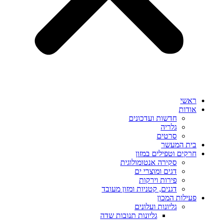
ראשי
אודות
חדשות ועדכונים
גלריה
סרטים
בית המעשר
חרקים וטפילים במזון
סקירה אנטומולוגית
דגים ומוצרי ים
פירות וירקות
דגנים, קטניות ומזון מעובד
פעילות המכון
גליונות ועלונים
גליונות תנובות שדה