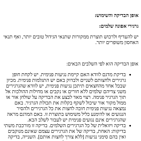
אופן הבדיקה והשימוש:
גרגירי אפונה שלמים:
יש להעדיף ולרכוש תוצרת ממקורות שתנאי הגידול טובים יותר, ואף תנאי
האחסון משופרים יותר.
אופן הבדיקה הוא לפי השלבים הבאים:
בדיקת מדגם לוודא האם קיימת נגיעות פנימית. יש לקחת חופן
גרגירים ולחצותם לשניים ולבדוק באם יש התגלמות פנימית. מכיון
שבכל אחד מהחצאים תיתכן נגיעות פנימית, יש לוודא שהגרגירים
משני צדיהם שלמים ללא חורים או נקבים או מחילות ההולכות אל
תוך הגרגיר פנימה. רצוי מאד לבצע את הבדיקה על שולחן אור או
ממול מקור אור שיכול לשקף בקלות את תכולת הגרגיר. באם
נמצאה נגיעות פנימית חובה לחצות את כל הגרגירים ולהסיר
הנגועים או להימנע כליל משימוש בתוצרת זו. באם המדגם מראה
שהגרגירים אינם נגועים פנימית יש לעבור לשלב הבא.
בדיקה ויזואלית של כל הגרגירים השלמים. בדיקה זו מורכבת משתי
בדיקות: האחת, בדיקה של את הגרגירים עצמם שאינם מנוקבים
ואין בהם סימני נגיעות [ללא צורך לחצות אותם]. השנייה, בדיקה