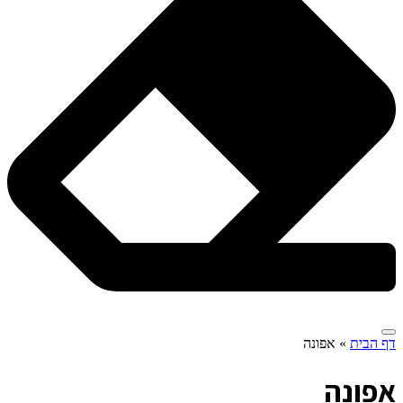
דף הבית
»
אפונה
א
פונה