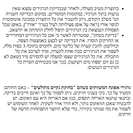
בתוצרת מטיב מעולה, ולאחר שבבדיקת הגרגירים נמצא שאין
נגיעות בתוך הגרגיר, במקומות המוסדיים, במקום הבדיקה השנייה
הנז' בשלב הקודם, ניתן להעביר את כל התוצרת במכונה אוטומטית
לניפוי אורז [ראה על אופן פעילותה לעיל בערך "אורז"], באופן שכל
הפסולת הנמצאת בין הגרגירים תיפול לחלק התחתון או תישאב.
"בדיקת בטחון", שמטרתה לאשר כי אכן כל הגרגירים המחוררים
או החרקים הוסרו. את הבדיקה יש לבצע באמצעות הצפה,
וכדלקמן: להכין קערה של כליטר מים, ולהמיס בתוכה 3 כפות מלח,
לשפוך את הגרגירים בבת אחת לקערה, ומיד לערבב את כל
התכולה. את כל הגרגירים שצפו למעלה יש להסירם מיד [שאם לא
כן גם הם יספחו מים וישקעו]. בכך אנו מבטיחים הסרת כל
הגרגירים הנגועים.
גרגירי אפונה המשווקים כשהם "בחזקת נקיים מתולעים"
– באם החותם
המעיד על כך, בקי בעניני חרקים, ניתן לסמוך על כך ואינם חייבים בדיקה,
ובתנאי שתנאי האריזה תקפים, כגון אם האריזה היא עם וואקום, יש
להבטיח שאכן הוואקום נותר, ולא חדר אויר לשקית. לאחר השימוש יש
לשמור את מה שנותר בקירור, כדי שלא תיווצר התפתחות חדשה של
חרקים.