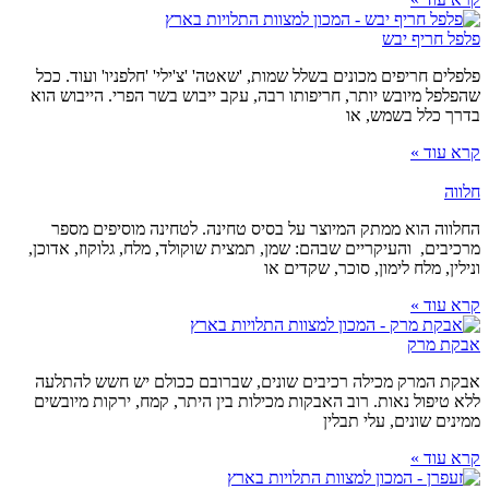
פלפל חריף יבש
פלפלים חריפים מכונים בשלל שמות, 'שאטה' 'צ'ילי' 'חלפניו' ועוד. ככל
שהפלפל מיובש יותר, חריפותו רבה, עקב ייבוש בשר הפרי. הייבוש הוא
בדרך כלל בשמש, או
קרא עוד »
חלווה
החלווה הוא ממתק המיוצר על בסיס טחינה. לטחינה מוסיפים מספר
מרכיבים, והעיקריים שבהם: שמן, תמצית שוקולד, מלח, גלוקוז, אדוכן,
ונילין, מלח לימון, סוכר, שקדים או
קרא עוד »
אבקת מרק
אבקת המרק מכילה רכיבים שונים, שברובם ככולם יש חשש להתלעה
ללא טיפול נאות. רוב האבקות מכילות בין היתר, קמח, ירקות מיובשים
ממינים שונים, עלי תבלין
קרא עוד »