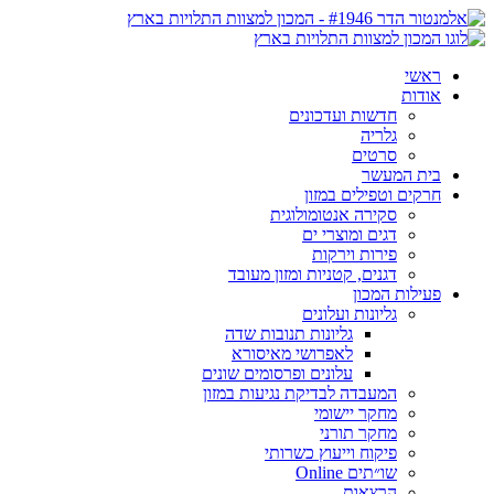
ראשי
אודות
חדשות ועדכונים
גלריה
סרטים
בית המעשר
חרקים וטפילים במזון
סקירה אנטומולוגית
דגים ומוצרי ים
פירות וירקות
דגנים, קטניות ומזון מעובד
פעילות המכון
גליונות ועלונים
גליונות תנובות שדה
לאפרושי מאיסורא
עלונים ופרסומים שונים
המעבדה לבדיקת נגיעות במזון
מחקר יישומי
מחקר תורני
פיקוח וייעוץ כשרותי
שו״תים Online
הרצאות