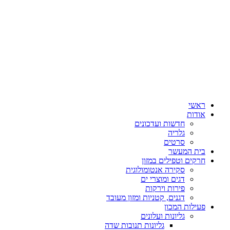
ראשי
אודות
חדשות ועדכונים
גלריה
סרטים
בית המעשר
חרקים וטפילים במזון
סקירה אנטומולוגית
דגים ומוצרי ים
פירות וירקות
דגנים, קטניות ומזון מעובד
פעילות המכון
גליונות ועלונים
גליונות תנובות שדה