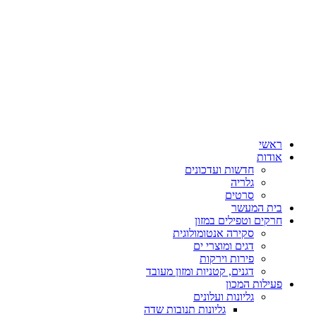
ראשי
אודות
חדשות ועדכונים
גלריה
סרטים
בית המעשר
חרקים וטפילים במזון
סקירה אנטומולוגית
דגים ומוצרי ים
פירות וירקות
דגנים, קטניות ומזון מעובד
פעילות המכון
גליונות ועלונים
גליונות תנובות שדה