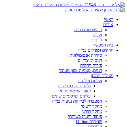
ראשי
אודות
חדשות ועדכונים
גלריה
סרטים
בית המעשר
חרקים וטפילים במזון
סקירה אנטומולוגית
דגים ומוצרי ים
פירות וירקות
דגנים, קטניות ומזון מעובד
פעילות המכון
גליונות ועלונים
גליונות תנובות שדה
לאפרושי מאיסורא
עלונים ופרסומים שונים
המעבדה לבדיקת נגיעות במזון
מחקר יישומי
מחקר תורני
פיקוח וייעוץ כשרותי
שו״תים Online
הרצאות