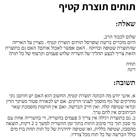
ת
ותים תוצרת קטיף
שאלה:
שלום לכבוד הרב,
היום מוכרים ברשת שופרסל תותים תוצרת קטיף . מצויין על האריזה
שהתוצרת שטופה ובדוקה . האם אפשר לאכול אותם? האם גם בתוצרת
הזאת צריך לבצע תהליך של השריה שלוש פעמים וקרצוף של כל תות?
תודה
רינה
תשובה:
א. אינני יודע מה הכוונה תוצרת קטיף, החשוב הוא האם יש חותם: נקי
מחרקים של גוף מוסמך לעניני חרקים. אם יש לכאורה פטור מעיקר הדין
וכדאי שטיפה קלה. ואין חייב הברשה. ואם אין חותמת מוסמכת שאר
הכיתובים אין להם ערך.
ב. גם בתוצרת רגילה אין צריך 3 פעמים בהשריה, די בהשרייה אחת עם
מי סבון תוך כדי סיבוב התות בתוך זמן ההשריה למשך כ 2 דקות, הוצאה
מהסבון, שטיפה כללית, ואז שטיפה יחידנית של כל תות תחת ברז מים
כולל הברשה של כל תות מכל צדדיו.