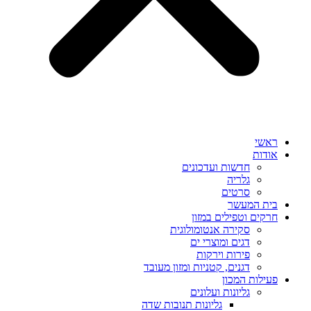
ראשי
אודות
חדשות ועדכונים
גלריה
סרטים
בית המעשר
חרקים וטפילים במזון
סקירה אנטומולוגית
דגים ומוצרי ים
פירות וירקות
דגנים, קטניות ומזון מעובד
פעילות המכון
גליונות ועלונים
גליונות תנובות שדה