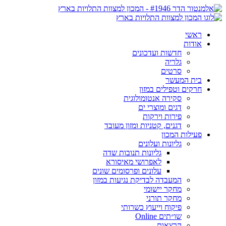
ראשי
אודות
חדשות ועדכונים
גלריה
סרטים
בית המעשר
חרקים וטפילים במזון
סקירה אנטומולוגית
דגים ומוצרי ים
פירות וירקות
דגנים, קטניות ומזון מעובד
פעילות המכון
גליונות ועלונים
גליונות תנובות שדה
לאפרושי מאיסורא
עלונים ופרסומים שונים
המעבדה לבדיקת נגיעות במזון
מחקר יישומי
מחקר תורני
פיקוח וייעוץ כשרותי
שו״תים Online
הרצאות