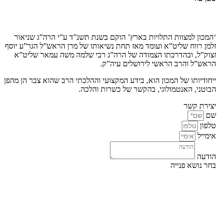
קצת עלינו…
‘המכון למצוות התלויות בארץ’ הוקם בשנת תשנ”ד ע”י הרה”ג שניאור
זלמן רווח שליט”א ועומד מאז תחת נשיאותו של מרן הראש”ל הגר”ע יוסף
זצוק”ל, ובהדרכתו הצמודה של הרה”ג רבי שלמה משה עמאר שליט”א
הראש”ל והרב הראשי לירושלים עיה”ק.
ייחודיותו של המכון הוא, בידע המקצועי וההלכתי הרב שהוא צבר הן מהפן
הבוטני, האנטמולוגי, בהקשר של כשרות והלכה.
יצירת קשר
שם
טלפון
אימייל
הודעה
בחר נושא פנייה