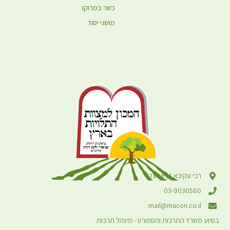
כשר במרוקו
מושגי יסוד
רבי עקיבא 4, אלעד
03-9030580
mail@macon.co.il
בסיוע משרד התרבות והספורט - מינהל תרבות