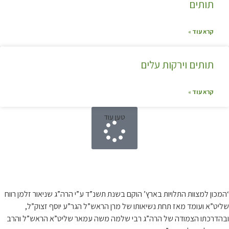
תותים
קרא עוד »
תותים וירקות עלים
קרא עוד »
טען עוד
קצת עלינו…
‘המכון למצוות התלויות בארץ’ הוקם בשנת תשנ”ד ע”י הרה”ג שניאור זלמן רווח
שליט”א ועומד מאז תחת נשיאותו של מרן הראש”ל הגר”ע יוסף זצוק”ל,
ובהדרכתו הצמודה של הרה”ג רבי שלמה משה עמאר שליט”א הראש”ל והרב