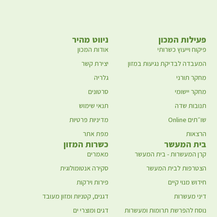
פעילות המכון
ניווט מהיר
פיקוח וייעוץ כשרותי
אודות המכון
המעבדה לבדיקת נגיעות במזון
יצירת קשר
מחקר תורני
גלריה
מחקר יישומי
סרטונים
תנובות שדה
תנאי שימוש
שו״תים Online
מדיניות פרטיות
הרצאות
מפת אתר
בית המעשר
כשרות המזון
קרן המעשרות - בית המעשר
מאמרים
הצטרפות לבית המעשר
סקירה אנטומולוגית
חידוש מנוי קיים
פירות וירקות
דיני מעשרות
דגנים, קטניות ומזון מעובד
נוסח להפרשת תרומות ומעשרות
דגים ומוצרי ים