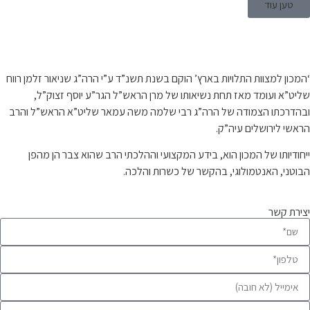
ען עוד
 עלינו…
ון למצוות התלויות בארץ’ הוקם בשנת תשנ”ד ע”י הרה”ג שניאור זלמן רווח
”א ועומד מאז תחת נשיאותו של מרן הראש”ל הגר”ע יוסף זצוק”ל,
רכתו הצמודה של הרה”ג רבי שלמה משה עמאר שליט”א הראש”ל והרב
י לירושלים עיה”ק.
דיותו של המכון הוא, בידע המקצועי וההלכתי הרב שהוא צבר הן מהפן
ני, האנטמולוגי, בהקשר של כשרות והלכה.
ת קשר