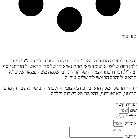
טען עוד
קצת עלינו…
‘המכון למצוות התלויות בארץ’ הוקם בשנת תשנ”ד ע”י הרה”ג שניאור
זלמן רווח שליט”א ועומד מאז תחת נשיאותו של מרן הראש”ל הגר”ע יוסף
זצוק”ל, ובהדרכתו הצמודה של הרה”ג רבי שלמה משה עמאר שליט”א
הראש”ל והרב הראשי לירושלים עיה”ק.
ייחודיותו של המכון הוא, בידע המקצועי וההלכתי הרב שהוא צבר הן מהפן
הבוטני, האנטמולוגי, בהקשר של כשרות והלכה.
יצירת קשר
שם
טלפון
אימייל
הודעה