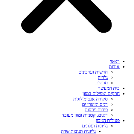
ראשי
אודות
חדשות ועדכונים
גלריה
סרטים
בית המעשר
חרקים וטפילים במזון
סקירה אנטומולוגית
דגים ומוצרי ים
פירות וירקות
דגנים, קטניות ומזון מעובד
פעילות המכון
גליונות ועלונים
גליונות תנובות שדה