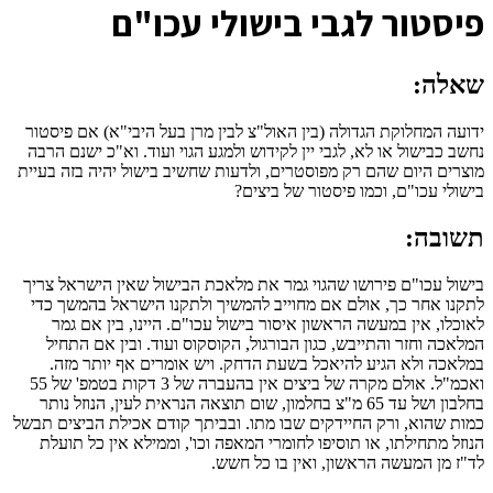
פ
יסטור לגבי בישולי עכו"ם
שאלה:
ידועה המחלוקת הגדולה (בין האול"צ לבין מרן בעל היבי"א) אם פיסטור
נחשב כבישול או לא, לגבי יין לקידוש ולמגע הגוי ועוד. וא"כ ישנם הרבה
מוצרים היום שהם רק מפוסטרים, ולדעות שחשיב בישול יהיה בזה בעיית
בישולי עכו"ם, וכמו פיסטור של ביצים?
תשובה:
בישול עכו"ם פירושו שהגוי גמר את מלאכת הבישול שאין הישראל צריך
לתקנו אחר כך, אולם אם מחוייב להמשיך ולתקנו הישראל בהמשך כדי
לאוכלו, אין במעשה הראשון איסור בישול עכו"ם. היינו, בין אם גמר
המלאכה וחזר והתייבש, כגון הבורגול, הקוסקוס ועוד. ובין אם התחיל
במלאכה ולא הגיע להיאכל בשעת הדחק. ויש אומרים אף יותר מזה.
ואכמ"ל. אולם מקרה של ביצים אין בהעברה של 3 דקות בטמפ' של 55
בחלבון ושל עד 65 מ"צ בחלמון, שום תוצאה הנראית לעין, הנוזל נותר
כמות שהוא, ורק החיידקים שבו מתו. ובביתך קודם אכילת הביצים תבשל
הנוזל מתחילתו, או תוסיפו לחומרי המאפה וכו', וממילא אין כל תועלת
לד"ז מן המעשה הראשון, ואין בו כל חשש.