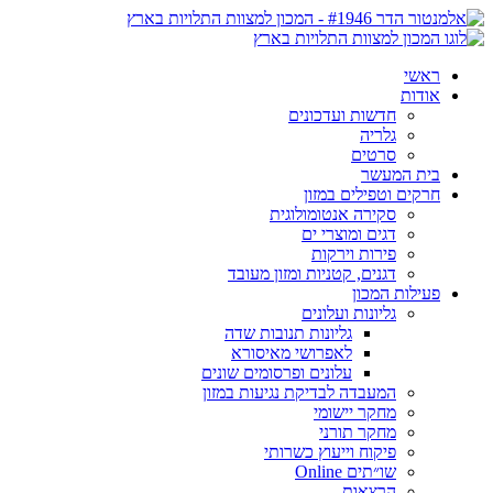
ראשי
אודות
חדשות ועדכונים
גלריה
סרטים
בית המעשר
חרקים וטפילים במזון
סקירה אנטומולוגית
דגים ומוצרי ים
פירות וירקות
דגנים, קטניות ומזון מעובד
פעילות המכון
גליונות ועלונים
גליונות תנובות שדה
לאפרושי מאיסורא
עלונים ופרסומים שונים
המעבדה לבדיקת נגיעות במזון
מחקר יישומי
מחקר תורני
פיקוח וייעוץ כשרותי
שו״תים Online
הרצאות