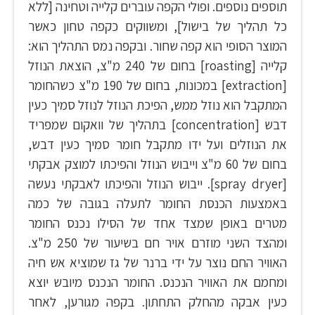
תוספים נוספים. ופולי הקפה עוברים קלייה וטחינה [ללא
כל תהליך של בישול], ומשווקים כקפה טחון כאשר
המוצר הסופי הוא קפה שחור. ובקפה נמס התהליך הוא:
קלייה [roasting] בחום של 240 מ"צ, הוצאת הנוזל
[extraction] במכונות, בחום של 190 מ"צ כשהחומר
המתקבל הוא נוזל ממש, הפיכת הנוזל לנוזל סמיך כעין
דבש [concentration] בתהליך של וואקום שמפריד
את הנוזלים ועל ידו מתקבל חומר סמיך כעין דבש,
בחום של 60 מ"צ וייבוש הנוזל והפיכתו למוצק אבקתי
[spray dryer]. ייבוש הנוזל והפיכתו לאבקתי נעשה
באמצעות הכנסת החומר לתעלה בגובה של כמה
מטרים באופן שמצד אחד של הסילו נכנס החומר
ומהצד השני מוזרם אויר חם בשיעור של 250 מ"צ.
האוויר החם נוצר על ידי ברנר של גז שמוציא אש חיה
ומחמם את האוויר הנכנס. החומר הנכנס מיובש יוצא
כעין אבקה מהחלק התחתון. בקפה מגורען, לאחר