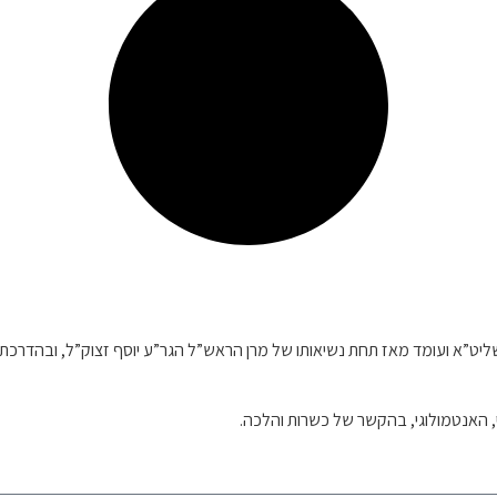
וח שליט”א ועומד מאז תחת נשיאותו של מרן הראש”ל הגר”ע יוסף זצוק”ל, ובה
י, האנטמולוגי, בהקשר של כשרות והלכה.