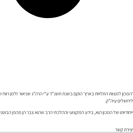
קצת עלינו…
‘המכון למצוות התלויות בארץ’ הוקם בשנת תשנ”ד ע”י הרה”ג שניאור זלמן רו
לירושלים עיה”ק.
ייחודיותו של המכון הוא, בידע המקצועי וההלכתי הרב שהוא צבר הן מהפן הבוטנ
יצירת קשר