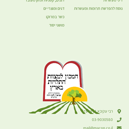
דיני מעשרות
דגנים, קטניות ומזון מעובד
נוסח להפרשת תרומות ומעשרות
דגים ומוצרי ים
כשר במרוקו
מושגי יסוד
רבי עקיבא 4, אלעד
03-9030580
mail@macon.co.il