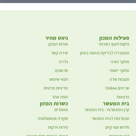
פעילות המכון
ניווט מהיר
פיקוח וייעוץ כשרותי
אודות המכון
המעבדה לבדיקת נגיעות במזון
יצירת קשר
מחקר תורני
גלריה
מחקר יישומי
סרטונים
תנובות שדה
תנאי שימוש
שו״תים Online
מדיניות פרטיות
הרצאות
מפת אתר
בית המעשר
כשרות המזון
קרן המעשרות - בית המעשר
מאמרים
הצטרפות לבית המעשר
סקירה אנטומולוגית
חידוש מנוי קיים
פירות וירקות