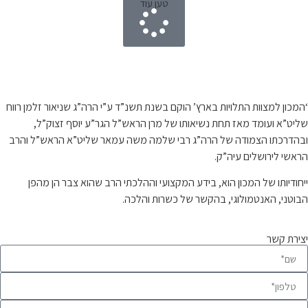
טען עוד
קצת עלינו…
‘המכון למצוות התלויות בארץ’ הוקם בשנת תשנ”ד ע”י הרה”ג שניאור זלמן רווח
שליט”א ועומד מאז תחת נשיאותו של מרן הראש”ל הגר”ע יוסף זצוק”ל,
ובהדרכתו הצמודה של הרה”ג רבי שלמה משה עמאר שליט”א הראש”ל והרב
הראשי לירושלים עיה”ק.
ייחודיותו של המכון הוא, בידע המקצועי וההלכתי הרב שהוא צבר הן מהפן
הבוטני, האנטמולוגי, בהקשר של כשרות והלכה.
יצירת קשר