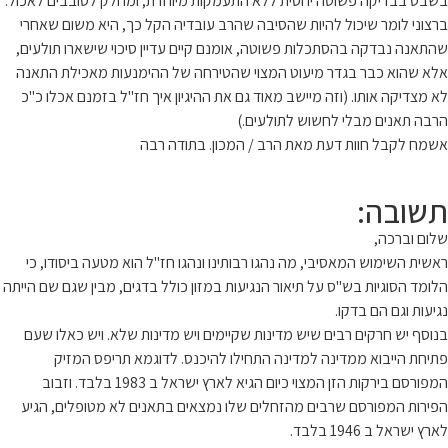
בשבט בבדיקה פשוטה יחסית ללא התעמקות מיוחדת, ומחלק לסובבים לאכול.
ברצוני לומר שיכול להיות שהסיבה שהרב עובדיה הקל כך, היא משום שאחרי
שהתאנה נבדקה בהסתכלות פשוטה, אומנם קיים עדיין סיכוי שישארו תולעים,
אלא שהוא כבר בגדר מיעוט המצוי שהטירחה של ההימנעות מאכילת התאנה
לא מצדיקה אותו. (וזה מיישב מאוד גם את ההיגיון איך חז"ל בזמנם אכלו כ"כ
הרבה תאנים מבלי לחשוש לתולעים.)
אשמח לקבל חוות דעת מאת הרב / המכון. בתודה רבה
תשובה:
שלום וברכה,
ראשית השימוש המאסיבי, מה נהגו רבותינו ונהגו חז"ל הוא מטעה ביסודו, כי
הלומד הסוגיות בש"ס על תיאור הנגיעות במזון כולל בדגים, מבין שגם שם הייתה
נגיעות וגם הם בדקו.
בנוסף יש חרקים רבים שיש מדינות שקיימים ויש מדינות שלא. ויש כאלו שעם
פתיחת הייבוא ממדינה למדינה התחילו להיכנס. לדוגמא תריפס המזיק
המפורסם בירקות הזן המצוי כיום הגיא לארץ ישראל ב 1983 בלבד. וזבוב
הפירות המפורסם שרבים מהזחלים שלו נמצאים בתאנים לא מטופלים, הגיע
לארץ ישראל ב 1946 בלבד.