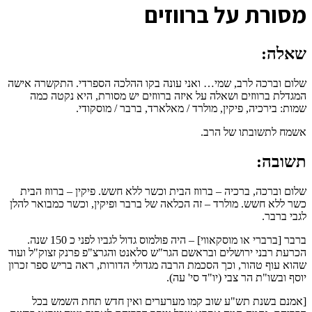
מ
סורת על ברווזים
שאלה:
שלום וברכה לרב, שמי… ואני עונה בקו ההלכה הספרדי. התקשרה אישה
המגדלת ברווזים ושאלה על איזה ברווזים יש מסורת, היא נקטה כמה
שמות: בירכיה, פיקין, מולרד / מאלארד, ברבר / מוסקודי.
אשמח לתשובתו של הרב.
תשובה:
שלום וברכה, ברכיה – ברווז הבית וכשר ללא חשש. פיקין – ברווז הבית
כשר ללא חשש. מולרד – זה הכלאה של ברבר ופיקין, וכשר כמבואר להלן
לגבי ברבר.
ברבר [ברברי או מוסקאווי] – היה פולמוס גדול לגביו לפני כ 150 שנה.
הכרעת רבני ירושלים ובראשם הגר"ש סלאנט והגרצ"פ פרנק זצוק"ל ועוד
שהוא עוף טהור, וכך הסכמת הרבה מגדולי הדורות, ראה בריש ספר זכרון
יוסף ובשו"ת הר צבי (יו"ד סי' עה).
[אמנם בשנת תש"ע שוב קמו מערערים ואין חדש תחת השמש בכל