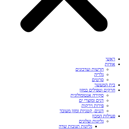
ראשי
אודות
חדשות ועדכונים
גלריה
סרטים
בית המעשר
חרקים וטפילים במזון
סקירה אנטומולוגית
דגים ומוצרי ים
פירות וירקות
דגנים, קטניות ומזון מעובד
פעילות המכון
גליונות ועלונים
גליונות תנובות שדה