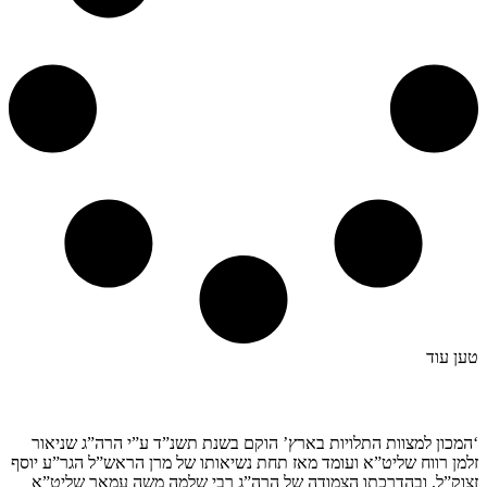
טען עוד
קצת עלינו…
‘המכון למצוות התלויות בארץ’ הוקם בשנת תשנ”ד ע”י הרה”ג שניאור
זלמן רווח שליט”א ועומד מאז תחת נשיאותו של מרן הראש”ל הגר”ע יוסף
זצוק”ל, ובהדרכתו הצמודה של הרה”ג רבי שלמה משה עמאר שליט”א