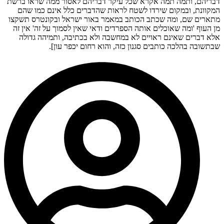
דבריהם, ותמה תמה אקרא שכל עיקר דבריהם לאסור ממה שראו ברשת
המקוונת, ובמקום שירדו לשטח לראות שהדברים כלל אינם כמו שהם
מתארים שם, ומה שכתב הכותב במאמר באור ישראל ובקונטרס תשקצו
מן העוף 'ומה שאוכלים אותה הספרדים ודאי שאין לסמוך על זה' אין זה
אלא דברים שאינם ראויים לא במחשבה ולא בכתיבה, ותמיהה גדולה
שבתשובה בהלכה כותבים סגנון כזה, והוא רחום יכפר עון].