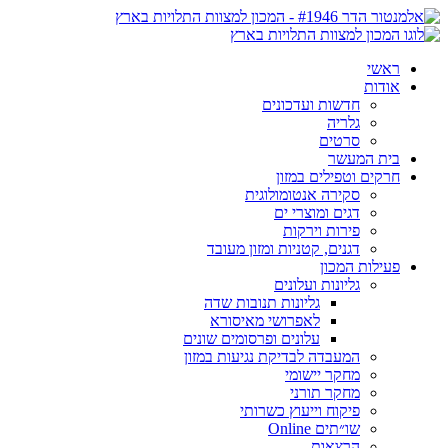
ראשי
אודות
חדשות ועדכונים
גלריה
סרטים
בית המעשר
חרקים וטפילים במזון
סקירה אנטומולוגית
דגים ומוצרי ים
פירות וירקות
דגנים, קטניות ומזון מעובד
פעילות המכון
גליונות ועלונים
גליונות תנובות שדה
לאפרושי מאיסורא
עלונים ופרסומים שונים
המעבדה לבדיקת נגיעות במזון
מחקר יישומי
מחקר תורני
פיקוח וייעוץ כשרותי
שו״תים Online
הרצאות