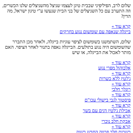
שלום לרב, הפיליפיני שבבית טיגן לעצמו שניצל מהשניצלים שלנו הכשרים,
וזה התערב עם כל השניצלים של בני הבית שנעשו ע"י טיגון ישראל, מה
הדין?
קרא עוד »
בייגלה שנאפה עם שומשום נגוע בחרקים
שלום, השתמשנו בשומשום לציפוי עוגיות בייגלה, ולאחר מכן התברר
שהשומשום היה נגוע בתולעים. הבייגלה נאפה בתנור לאחר הציפוי. האם
מותר לאכול את הבייגלה, או שיש
קרא עוד »
אלכוהול מפרי נגוע
קרא עוד »
ג'לטין ללא כשרות
קרא עוד »
רוגלך חלבי
קרא עוד »
פיסטור לגבי בישולי עכו"ם
קרא עוד »
אכילת ג'לטין דגים עם בשר
קרא עוד »
אבקת חלב נוכרי
קרא עוד »
כשרות חלב פרווה החדש בשוק