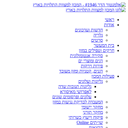
ראשי
אודות
חדשות ועדכונים
גלריה
סרטים
בית המעשר
חרקים וטפילים במזון
סקירה אנטומולוגית
דגים ומוצרי ים
פירות וירקות
דגנים, קטניות ומזון מעובד
פעילות המכון
גליונות ועלונים
גליונות תנובות שדה
לאפרושי מאיסורא
עלונים ופרסומים שונים
המעבדה לבדיקת נגיעות במזון
מחקר יישומי
מחקר תורני
פיקוח וייעוץ כשרותי
שו״תים Online
הרצאות