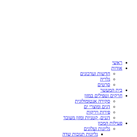
ראשי
אודות
חדשות ועדכונים
גלריה
סרטים
בית המעשר
חרקים וטפילים במזון
סקירה אנטומולוגית
דגים ומוצרי ים
פירות וירקות
דגנים, קטניות ומזון מעובד
פעילות המכון
גליונות ועלונים
גליונות תנובות שדה