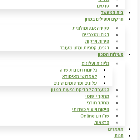
סרטים
בית המעשר
חרקים וטפילים במזון
סקירה אנטומולוגית
דגים ומוצרי ים
פירות וירקות
דגנים, קטניות ומזון מעובד
פעילות המכון
גליונות ועלונים
גליונות תנובות שדה
לאפרושי מאיסורא
עלונים ופרסומים שונים
המעבדה לבדיקת נגיעות במזון
מחקר יישומי
מחקר תורני
פיקוח וייעוץ כשרותי
שו״תים Online
הרצאות
מאמרים
חנות