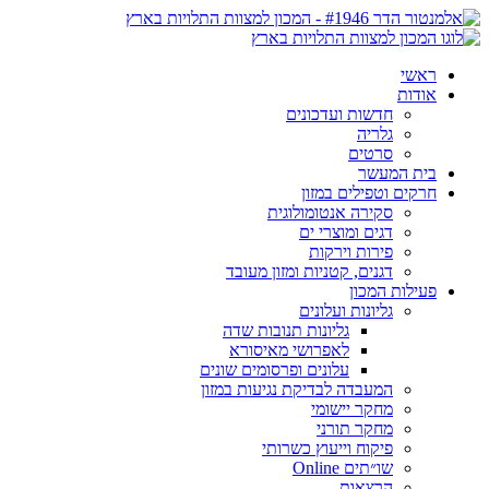
ראשי
אודות
חדשות ועדכונים
גלריה
סרטים
בית המעשר
חרקים וטפילים במזון
סקירה אנטומולוגית
דגים ומוצרי ים
פירות וירקות
דגנים, קטניות ומזון מעובד
פעילות המכון
גליונות ועלונים
גליונות תנובות שדה
לאפרושי מאיסורא
עלונים ופרסומים שונים
המעבדה לבדיקת נגיעות במזון
מחקר יישומי
מחקר תורני
פיקוח וייעוץ כשרותי
שו״תים Online
הרצאות