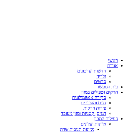
ראשי
אודות
חדשות ועדכונים
גלריה
סרטים
בית המעשר
חרקים וטפילים במזון
סקירה אנטומולוגית
דגים ומוצרי ים
פירות וירקות
דגנים, קטניות ומזון מעובד
פעילות המכון
גליונות ועלונים
גליונות תנובות שדה