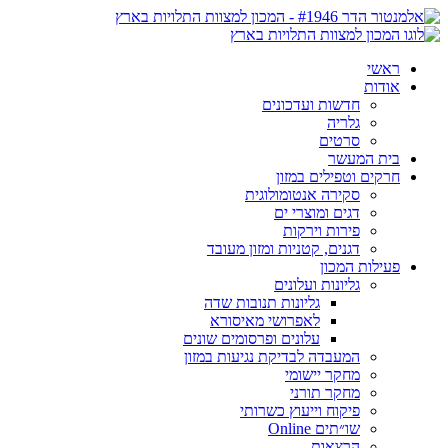
ראשי
אודות
חדשות ועדכונים
גלריה
סרטים
בית המעשר
חרקים וטפילים במזון
סקירה אנטומולוגית
דגים ומוצרי ים
פירות וירקות
דגנים, קטניות ומזון מעובד
פעילות המכון
גליונות ועלונים
גליונות תנובות שדה
לאפרושי מאיסורא
עלונים ופרסומים שונים
המעבדה לבדיקת נגיעות במזון
מחקר יישומי
מחקר תורני
פיקוח וייעוץ כשרותי
שו״תים Online
הרצאות