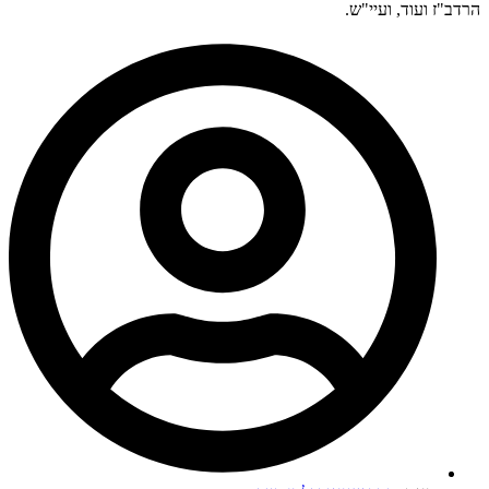
הרדב"ז ועוד, ועיי"ש.