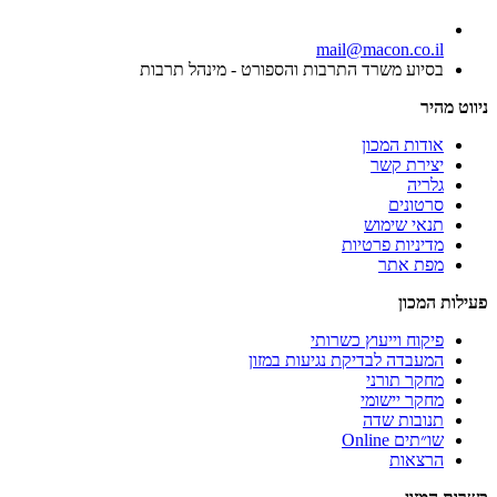
mail@macon.co.il
בסיוע משרד התרבות והספורט - מינהל תרבות
ניווט מהיר
אודות המכון
יצירת קשר
גלריה
סרטונים
תנאי שימוש
מדיניות פרטיות
מפת אתר
פעילות המכון
פיקוח וייעוץ כשרותי
המעבדה לבדיקת נגיעות במזון
מחקר תורני
מחקר יישומי
תנובות שדה
שו״תים Online
הרצאות