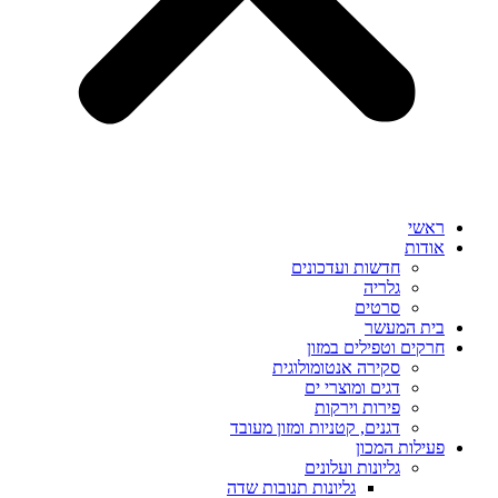
ראשי
אודות
חדשות ועדכונים
גלריה
סרטים
בית המעשר
חרקים וטפילים במזון
סקירה אנטומולוגית
דגים ומוצרי ים
פירות וירקות
דגנים, קטניות ומזון מעובד
פעילות המכון
גליונות ועלונים
גליונות תנובות שדה