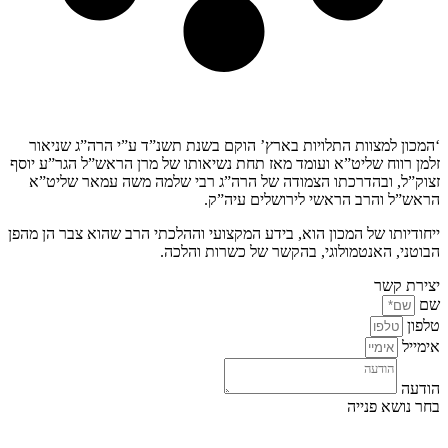
קצת עלינו…
‘המכון למצוות התלויות בארץ’ הוקם בשנת תשנ”ד ע”י הרה”ג שניאור
זלמן רווח שליט”א ועומד מאז תחת נשיאותו של מרן הראש”ל הגר”ע יוסף
זצוק”ל, ובהדרכתו הצמודה של הרה”ג רבי שלמה משה עמאר שליט”א
הראש”ל והרב הראשי לירושלים עיה”ק.
ייחודיותו של המכון הוא, בידע המקצועי וההלכתי הרב שהוא צבר הן מהפן
הבוטני, האנטמולוגי, בהקשר של כשרות והלכה.
יצירת קשר
שם
טלפון
אימייל
הודעה
בחר נושא פנייה