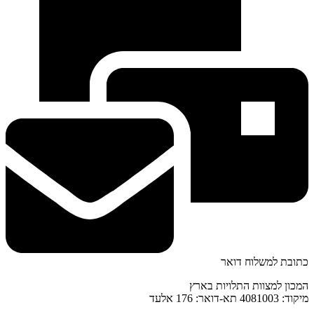
כתובת למשלוח דואר
המכון למצוות התלויות בארץ
מיקוד: 4081003 תא-דואר: 176 אלעד