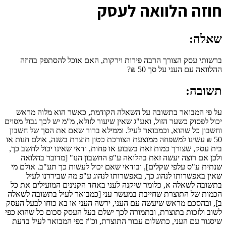
ח
וזה הלוואה לעסק
שאלה:
ברשותי עסק הצורך הרבה פירות וירקות, האם אוכל להסתפק בחוזה
ההלוואה עם העני על סך 50 ₪?
תשובה:
על פי המבואר בתשובה על השאלה הקודמת, כאשר הוא מלוה מראש
יכול לפסוק כשער הזול, ואע"ג שאין שיעור לזולא, מ"מ יש לכך גבול מסוים
וחשבון כל שהוא, וכמבואר לעיל. וממילא ברור שאם את הסך של חשבון
50 ₪ עשינו למשפחה ממוצעת הצורכת כטון תוצרת בשנה, אולם חנות או
בית עסק, שצורך כמות זאת בשבוע או פחות, ודאי שאינו יכול לחשב כך,
ולכן אם רוצה יעשה זאת בהלואה ע"פ החשבון הנז" [מדובר בהלואה
שנתית ע"ס עלפי שקלים], ובודאי שאם יכול לעשות כך תע"ב. אולם מי
שאין באפשרותו לנהוג כך, באפשרותו לנהוג ע"פ מה שביררנו לעיל
בתשובה לשאלה א, כלומר שיקנה לעני באחד הקנינים המועילים את כל
הכמות של התוצרת שחייבת במעשר עני [כמבואר לעיל בתשובה לשאלה
ב], ובהסכם מראש שיעשה עם העני, ירשה העני או בא כוחו לבעל העסק
לשוב ולזכות בתוצרת, ובתמורה לכך ישלם בעל העסק סכום כל שהוא כפי
שיסגור עם העני, כתשלום עבור התוצרת, וכ"ז כפי המבואר לעיל בדעת