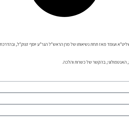
וח שליט”א ועומד מאז תחת נשיאותו של מרן הראש”ל הגר”ע יוסף זצוק”ל, ובה
י, האנטמולוגי, בהקשר של כשרות והלכה.