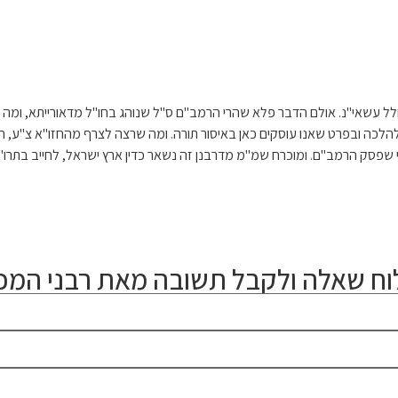
אי"נ. אולם הדבר פלא שהרי הרמב"ם ס"ל שנוהג בחו"ל מדאורייתא, ומה שייך 
 להלכה ובפרט שאנו עוסקים כאן באיסור תורה. ומה שרצה לצרף מהחזו"א צ"ע, ה
כפי שפסק הרמב"ם. ומוכרח שמ"מ מדרבנן זה נשאר כדין ארץ ישראל, לחייב בתרו
ח שאלה ולקבל תשובה מאת רבני המכו