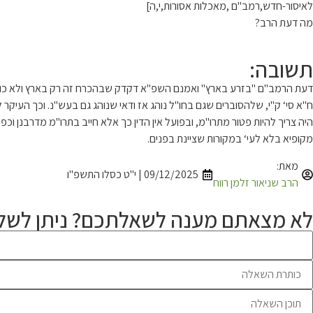
לאיסור-חדש,רמב"ם ,מאכלות אסורות,י,ה]
מה דעת הרב?
תשובה:
דעת הרמב"ם "בזרע בארץ" ואמנם השפ"א דקדק שבהכרח זה רק בארץ ולא כולל עש
ח"א סי‘ ק"י, שלהסוברים שגם בחו"ל נוהג אז ודאי שנוהג גם בעש"נ. וכך העיקר
היה צריך להיות פטור מתרו"מ, ובפועל אין הדין כך אלא חייב בתרו"מ מדרבנן ו
מקופיא בלא לעי‘ במקורות שציינת בפנים.
מאת:
09/12/2025 | י"ט כסלו התשפ"ו
הרב שניאור זלמן רווח
לא מצאתם מענה לשאלתכם? ניתן לשלו