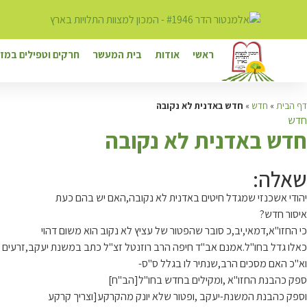
ראשי
אודות
בית המעשר
חרקים וטפילים במזו
דף הבית
»
חדש
»
חדש באדנית לא נקובה
חדש
ח
דש באדנית לא נקובה
שאלה:
יהודי אשכנזי שמגדל חיטים באדנית לא נקובה,האם יש בהם כעת
איסור חדש?
כי החזו"א,דמאי,יב,כ סובר שהפטור של עציץ לא נקוב הוא משום דהוי
כאלו גדל בחו"ל.אמנם אב"ד חיפה הרב רוזנטל זצ"ל כתב במשנת יעקב,זרעים 
וא"כ האם מסכים הרב,שנתיר לו בגלל ס"ס-
ספק כהבנת החזו"א ,ומקילים בחדש בחו"ל[הב"ח]
וספק כהבנת המשנת-יעקב ,ופטור שלא יונק מהקרקע[וצריך קרקע