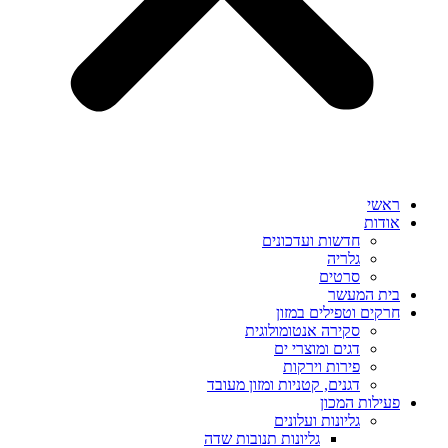
ראשי
אודות
חדשות ועדכונים
גלריה
סרטים
בית המעשר
חרקים וטפילים במזון
סקירה אנטומולוגית
דגים ומוצרי ים
פירות וירקות
דגנים, קטניות ומזון מעובד
פעילות המכון
גליונות ועלונים
גליונות תנובות שדה