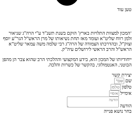
טען עוד
קצת עלינו…
‘המכון למצוות התלויות בארץ’ הוקם בשנת תשנ”ד ע”י הרה”ג שניאור
זלמן רווח שליט”א ועומד מאז תחת נשיאותו של מרן הראש”ל הגר”ע יוסף
זצוק”ל, ובהדרכתו הצמודה של הרה”ג רבי שלמה משה עמאר שליט”א
הראש”ל והרב הראשי לירושלים עיה”ק.
ייחודיותו של המכון הוא, בידע המקצועי וההלכתי הרב שהוא צבר הן מהפן
הבוטני, האנטמולוגי, בהקשר של כשרות והלכה.
יצירת קשר
שם
טלפון
אימייל
הודעה
בחר נושא פנייה