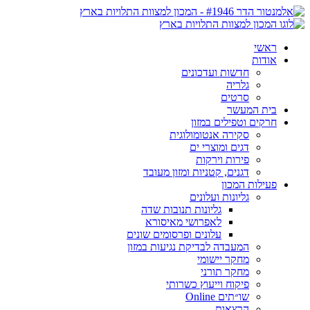
ראשי
אודות
חדשות ועדכונים
גלריה
סרטים
בית המעשר
חרקים וטפילים במזון
סקירה אנטומולוגית
דגים ומוצרי ים
פירות וירקות
דגנים, קטניות ומזון מעובד
פעילות המכון
גליונות ועלונים
גליונות תנובות שדה
לאפרושי מאיסורא
עלונים ופרסומים שונים
המעבדה לבדיקת נגיעות במזון
מחקר יישומי
מחקר תורני
פיקוח וייעוץ כשרותי
שו״תים Online
הרצאות