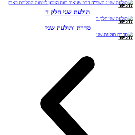
לרכישה
תולעת שני חלק ד
לרכישה
סדרת 'תולעת שני'
לרכישה