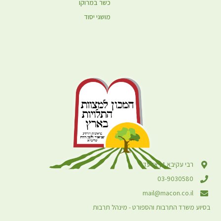
כשר במרוקו
מושגי יסוד
רבי עקיבא 4, אלעד
03-9030580
mail@macon.co.il
בסיוע משרד התרבות והספורט - מינהל תרבות