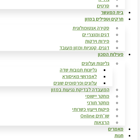
סרטים
בית המעשר
חרקים וטפילים במזון
סקירה אנטומולוגית
דגים ומוצרי ים
פירות וירקות
דגנים, קטניות ומזון מעובד
פעילות המכון
גליונות ועלונים
גליונות תנובות שדה
לאפרושי מאיסורא
עלונים ופרסומים שונים
המעבדה לבדיקת נגיעות במזון
מחקר יישומי
מחקר תורני
פיקוח וייעוץ כשרותי
שו״תים Online
הרצאות
מאמרים
חנות