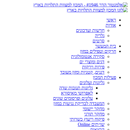
ראשי
אודות
חדשות ועדכונים
גלריה
סרטים
בית המעשר
חרקים וטפילים במזון
סקירה אנטומולוגית
דגים ומוצרי ים
פירות וירקות
דגנים, קטניות ומזון מעובד
פעילות המכון
גליונות ועלונים
גליונות תנובות שדה
לאפרושי מאיסורא
עלונים ופרסומים שונים
המעבדה לבדיקת נגיעות במזון
מחקר יישומי
מחקר תורני
פיקוח וייעוץ כשרותי
שו״תים Online
הרצאות