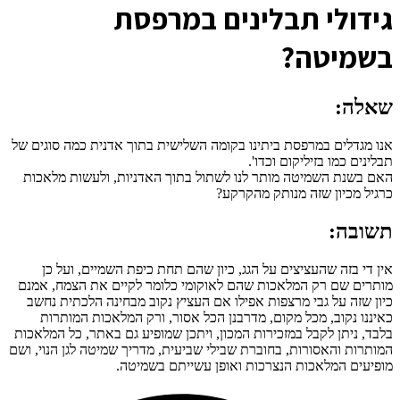
ג
ידולי תבלינים במרפסת
בשמיטה?
שאלה:
אנו מגדלים במרפסת ביתינו בקומה השלישית בתוך אדנית כמה סוגים של
תבלינים כמו בזיליקום וכדו'.
האם בשנת השמיטה מותר לנו לשתול בתוך האדניות, ולעשות מלאכות
כרגיל מכיון שזה מנותק מהקרקע?
תשובה:
אין די בזה שהעציצים על הגג, כיון שהם תחת כיפת השמיים, ועל כן
מותרים שם רק המלאכות שהם לאוקומי כלומר לקיים את הצמח, אמנם
כיון שזה על גבי מרצפות אפילו אם העציץ נקוב מבחינה הלכתית נחשב
כאיננו נקוב, מכל מקום, מדרבנן הכל אסור, ורק המלאכות המותרות
בלבד, ניתן לקבל במזכירות המכון, ויתכן שמופיע גם באתר, כל המלאכות
המותרות והאסורות, בחוברת שבילי שביעית, מדריך שמיטה לגן הנוי, ושם
מופיעים המלאכות הנצרכות ואופן עשייתם בשמיטה.