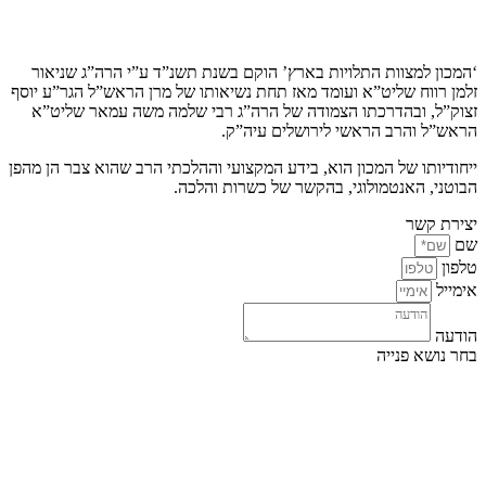
קצת עלינו…
‘המכון למצוות התלויות בארץ’ הוקם בשנת תשנ”ד ע”י הרה”ג שניאור
זלמן רווח שליט”א ועומד מאז תחת נשיאותו של מרן הראש”ל הגר”ע יוסף
זצוק”ל, ובהדרכתו הצמודה של הרה”ג רבי שלמה משה עמאר שליט”א
הראש”ל והרב הראשי לירושלים עיה”ק.
ייחודיותו של המכון הוא, בידע המקצועי וההלכתי הרב שהוא צבר הן מהפן
הבוטני, האנטמולוגי, בהקשר של כשרות והלכה.
יצירת קשר
שם
טלפון
אימייל
הודעה
בחר נושא פנייה