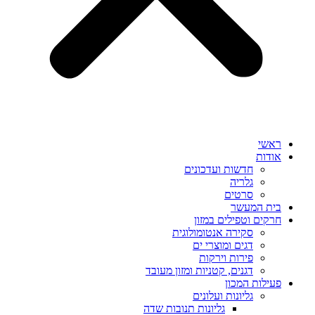
ראשי
אודות
חדשות ועדכונים
גלריה
סרטים
בית המעשר
חרקים וטפילים במזון
סקירה אנטומולוגית
דגים ומוצרי ים
פירות וירקות
דגנים, קטניות ומזון מעובד
פעילות המכון
גליונות ועלונים
גליונות תנובות שדה