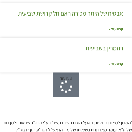
אבטיח של היתר מכירה האם חל קדושת שביעית
קרא עוד »
רוזמרין בשביעית
קרא עוד »
טען עוד
קצת עלינו…
‘המכון למצוות התלויות בארץ’ הוקם בשנת תשנ”ד ע”י הרה”ג שניאור זלמן רווח
שליט”א ועומד מאז תחת נשיאותו של מרן הראש”ל הגר”ע יוסף זצוק”ל,