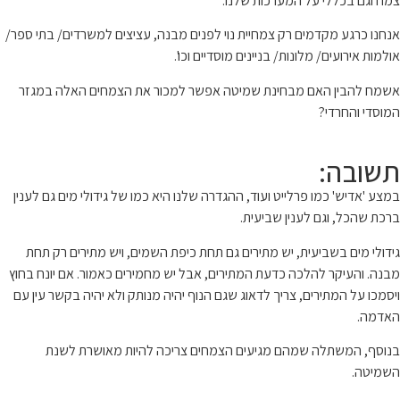
צמח וגם בכללי על המערכות שלנו.
אנחנו כרגע מקדמים רק צמחיית נוי לפנים מבנה, עציצים למשרדים/ בתי ספר/
אולמות אירועים/ מלונות/ בניינים מוסדיים וכו'.
אשמח להבין האם מבחינת שמיטה אפשר למכור את הצמחים האלה במגזר
המוסדי והחרדי?
תשובה:
במצע 'אדיש' כמו פרלייט ועוד, ההגדרה שלנו היא כמו של גידולי מים גם לענין
ברכת שהכל, וגם לענין שביעית.
גידולי מים בשביעית, יש מתירים גם תחת כיפת השמים, ויש מתירים רק תחת
מבנה. והעיקר להלכה כדעת המתירים, אבל יש מחמירים כאמור. אם יונח בחוץ
ויסמכו על המתירים, צריך לדאוג שגם הנוף יהיה מנותק ולא יהיה בקשר עין עם
האדמה.
בנוסף, המשתלה שמהם מגיעים הצמחים צריכה להיות מאושרת לשנת
השמיטה.