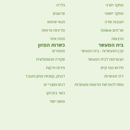
מחקר תורני
גלריה
מחקר יישומי
סרטונים
תנובות שדה
תנאי שימוש
שו״תים Online
מדיניות פרטיות
הרצאות
מפת אתר
בית המעשר
כשרות המזון
קרן המעשרות - בית המעשר
מאמרים
הצטרפות לבית המעשר
סקירה אנטומולוגית
חידוש מנוי קיים
פירות וירקות
דיני מעשרות
דגנים, קטניות ומזון מעובד
נוסח להפרשת תרומות ומעשרות
דגים ומוצרי ים
כשר במרוקו
מושגי יסוד