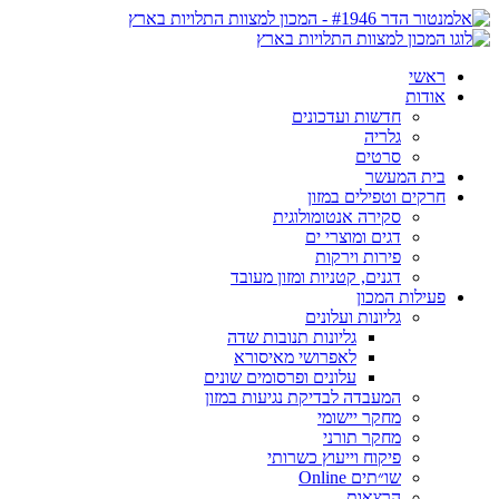
ראשי
אודות
חדשות ועדכונים
גלריה
סרטים
בית המעשר
חרקים וטפילים במזון
סקירה אנטומולוגית
דגים ומוצרי ים
פירות וירקות
דגנים, קטניות ומזון מעובד
פעילות המכון
גליונות ועלונים
גליונות תנובות שדה
לאפרושי מאיסורא
עלונים ופרסומים שונים
המעבדה לבדיקת נגיעות במזון
מחקר יישומי
מחקר תורני
פיקוח וייעוץ כשרותי
שו״תים Online
הרצאות