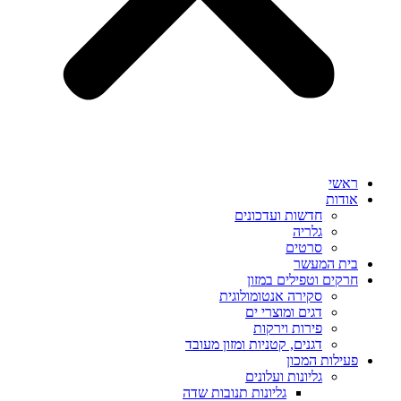
ראשי
אודות
חדשות ועדכונים
גלריה
סרטים
בית המעשר
חרקים וטפילים במזון
סקירה אנטומולוגית
דגים ומוצרי ים
פירות וירקות
דגנים, קטניות ומזון מעובד
פעילות המכון
גליונות ועלונים
גליונות תנובות שדה