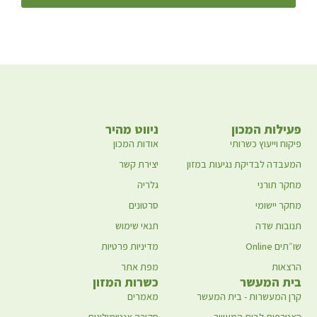
פעילות המכון
ניווט מהיר
פיקוח וייעוץ כשרותי
אודות המכון
המעבדה לבדיקת נגיעות במזון
יצירת קשר
מחקר תורני
גלריה
מחקר יישומי
סרטונים
תנובות שדה
תנאי שימוש
שו״תים Online
מדיניות פרטיות
הרצאות
מפת אתר
בית המעשר
כשרות המזון
קרן המעשרות - בית המעשר
מאמרים
הצטרפות לבית המעשר
סקירה אנטומולוגית