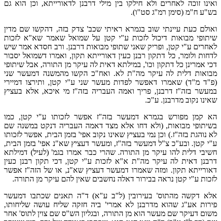
ואינו זוכה לאחרים ולא חילקו בין מילי דרבנן לדאורייתא, וכן הוא גם
בש"ע ח"מ (סימן רמ"ג סט"ו).
ואולם כעת עיינתי שוב בגמרא ראיתי שכב' צדק בזה, דהקשו שם מדין
שיתופי מבואות דיכול לזכות ע"י קטן על שמואל שאמר שא"א לזכות
לאחרים ע"י קטן, ופריק שאני שתופי מבואות דרבנן. ורב חסדא אמר שיש
לדחות ולומר, כל דתקון רבנן כעין דאורייתא תקון, ואמרו דשמואל יסבור
דכי אמרינן כל דתקון וכו', במילתא דאית לה עיקר מן התורה, אבל שיתופי
מבואות דלית לה עיקר מה"ת לא. ואח"כ הקשו מהמשנה דמעשר שני
(פ"ד מ"ד) שאמרו דאפשר לפדות מעשר שני ע"י קטן, ותירצו דמיירי
במעשר בזה"ז דרבנן, פריך ואמה העבריה בזה"ז מי איכא, אלא בעציץ
שאינו נקוב מדרבנן. ע"כ.
הא קמן מפורש בגמרא דמעשר בזה"ז אפשר לזכותו ע"י קטן, כמו
בשיתופי מבואות, (ולא דחו אלא מצד דאמה העבריה דנקט במשנה שם
לא נוהגת בזה"ז.) וכן נמי בעציץ שאינו נקוב אפי' בזמן הבית, אפשר לזכותו
ע"י קטן. ובע"כ צ"ל דמעשר בזה"ז, ומעשר דעציץ שא"נ אפי' בזמן הבית,
חשיבי דלית להו עיקר מן התורה. שהרי כבר אמרו בגמ' (לעיל) דמילתא
דרבנן דאית לה עיקר מה"ת א"א לזכות ע"י קטן, דכי תקון רבנן כעין
דאורייתא תקון. ומזה שאמרו דמעשר דעציץ שא"נ, או של הזה"ז אפשר
לזכות ע"י קטן נראה בבירור דאלה נחשבים שאין להם עיקר מן התורה.
אלא דקשה מהתוס' בעירובין (ל"ב ע"א) ד"ה תאנים שכתבו דמעשר
פירות אע"ג שהוא מדרבנן לא אמרי' ביה חזקה שליח עושה שליחותו,
משום דעיקר שם מעשר הוא מן התורה, ובגליון הש"ס שם צוין לתוס' אחר