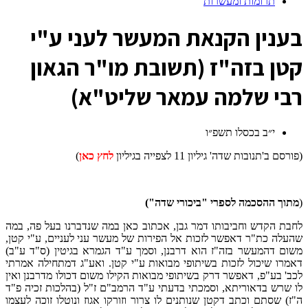
תרומות ומעשרות
ב
ענין הקנאת המעשר לעני ע"י
קטן בזה"ז (תשובת מו"ר הגאון
רבי שלמה עמאר שליט"א)
י״ב בכסלו תשפ״ו
(פורסם ב'תנובות שדה' גיליון 11 לצפייה בגיליון
לחץ כאן
)
(
מתוך ההסכמה לספרי "ביכורי שדה")
לחבת הקדש וחביבותו דמר גבן, אכתוב כאן במה שנדברנו בעל פה, במה
שהעלה כת"ר דאפשר לזכות אל הפירות של מעשר עני לעניים, ע"י קטן,
משום דהמעשר בזה"ז הוא דרבנן, וסמך ע"ד הגמרא בגיטין (ס"ד ע"ב)
דאמרו שיכול לזכות בשיתופי מבואות ע"י קטן. ואע"ג דמתחילה אמרתי
לכב' בע"פ, דאפשר דרק בשיתופי מבואות הקילו משום דכולו מדרבנן ואין
לו שרש בדאוריתא, וסמכתי בדעתי ע"ד הרמב"ם ז"ל (בהלכות זכיה פ"ד
ה"ז) שסתם וכתב דקטן שנותנים לו צרור וזורקו אגוז ונוטלו זוכה לעצמו