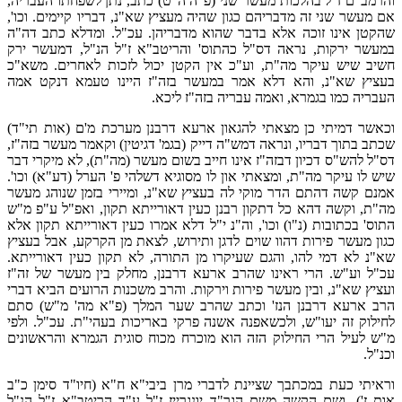
והרמב"ם ז"ל בהלכות מעשר שני (פ"ה ה"ט) כתב, נתן לשפחתו העבריה,
אם מעשר שני זה מדבריהם כגון שהיה מעציץ שא"נ, דבריו קיימים. וכו',
שהקטן אינו זוכה אלא בדבר שהוא מדבריהן. עכ"ל. ומדלא כתב דה"ה
במעשר ירקות, נראה דס"ל כהתוס' והריטב"א ז"ל הנ"ל, דמעשר ירק
חשיב שיש עיקר מה"ת, וע"כ אין הקטן יכול לזכות לאחרים. משא"כ
בעציץ שא"נ, והא דלא אמר במעשר בזה"ז היינו טעמא דנקט אמה
העבריה כמו בגמרא, ואמה עבריה בזה"ז ליכא.
וכאשר דמיתי כן מצאתי להגאון ארעא דרבנן מערכת מ'ם (אות תי"ד)
שכתב בתוך דבריו, ונראה דמש"ה דייק (בגמ' דגיטין) וקאמר מעשר בזה"ז,
דס"ל להש"ס דכיון דבזה"ז אינו חייב בשום מעשר (מה"ת), לא מיקרי דבר
שיש לו עיקר מה"ת, ומצאתי און לו מסוגיא דשלהי פ' הערל (דע"א) וכו'.
אמנם קשה דהתם הדר מוקי לה בעציץ שא"נ, ומיירי בזמן שנוהג מעשר
מה"ת, וקשה דהא כל דתקון רבנן כעין דאורייתא תקון, ואפ"ל ע"פ מ"ש
התוס' בכתובות (נ"ו) וכו', וה"נ י"ל דלא אמרו כעין דאורייתא תקון אלא
כגון מעשר פירות דהוו שוים לדגן ותירוש, לצאת מן הקרקע, אבל בעציץ
שא"נ לא דמי להו, והגם שעיקרו מן התורה, לא תקון כעין דאורייתא.
עכ"ל וע"ש. הרי ראינו שהרב ארעא דרבנן, מחלק בין מעשר של זה"ז
ועציץ שא"נ, ובין מעשר פירות וירקות. והרב משכנות הרועים הביא דברי
הרב ארעא דרבנן הנז' וכתב שהרב שער המלך (פ"א מה' מ"ש) סתם
לחילוק זה יעו"ש, ולכשאפנה אשנה פרקי באריכות בעהי"ת. עכ"ל. ולפי
מ"ש לעיל הרי החילוק הזה הוא מוכרח מכוח סוגית הגמרא והראשונים
וכנ"ל.
וראיתי כעת במכתבך שציינת לדברי מרן ביבי"א ח"א (חיו"ד סימן כ"ב
אות ז'), ושם הקשה משם הגר"ד יונגרייז ז"ל ע"ד הריטב"א ז"ל הנ"ל