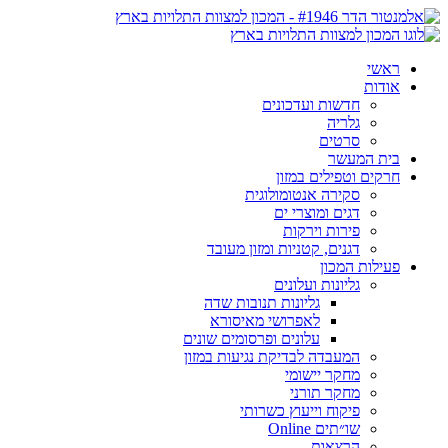
ראשי
אודות
חדשות ועדכונים
גלריה
סרטים
בית המעשר
חרקים וטפילים במזון
סקירה אנטומולוגית
דגים ומוצרי ים
פירות וירקות
דגנים, קטניות ומזון מעובד
פעילות המכון
גליונות ועלונים
גליונות תנובות שדה
לאפרושי מאיסורא
עלונים ופרסומים שונים
המעבדה לבדיקת נגיעות במזון
מחקר יישומי
מחקר תורני
פיקוח וייעוץ כשרותי
שו״תים Online
הרצאות