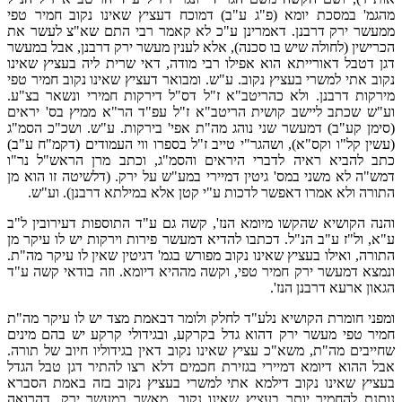
מהגמ' במסכת יומא (פ"ג ע"ב) דמוכח דעציץ שאינו נקוב חמיר טפי
ממעשר ירק דרבנן. דאמרינן ע"כ לא קאמר רבי התם שא"צ לעשר את
הכרישין (לחולה שיש בו סכנה), אלא לענין מעשר ירק דרבנן, אבל במעשר
דגן דטבל דאורייתא הוא אפילו רבי מודה, דאי שרית ליה בעציץ שאינו
נקוב אתי למשרי בעציץ נקוב. ע"ש. ומבואר דעציץ שאינו נקוב חמיר טפי
מירקות דרבנן. ולא כהריטב"א ז"ל דס"ל דירקות חמירי ונשאר בצ"ע.
וע"ש שכתב ליישב קושית הריטב"א ז"ל עפ"ד הר"א ממיץ בס' יראים
(סימן קע"ב) דמעשר שני נוהג מה"ת אפי' בירקות. ע"ש. ושכ"כ הסמ"ג
(עשין קל"ו וקס"א), ושהגר"י טייב ז"ל בספרו ווי העמודים (דקמ"ח ע"ב)
כתב להביא ראיה לדברי היראים והסמ"ג, וכתב מרן הראש"ל נר"ו
דמש"ה לא משני במס' גיטין דמיירי במע"ש על ירק. (דלשיטה זו הוא מן
התורה ולא אמרו דאפשר לדכות ע"י קטן אלא במילתא דרבנן). וע"ש.
והנה הקושיא שהקשו מיומא הנז', קשה גם ע"ד התוספות דעירובין ל"ב
ע"א, ול"ז ע"ב הנ"ל. דכתבו להדיא דמעשר פירות וירקות יש לו עיקר מן
התורה, ואילו בעציץ שאינו נקוב מפורש בגמ' דגיטין שאין לו עיקר מה"ת.
ונמצא דמעשר ירק חמיר טפי, וקשה מההיא דיומא. וזה בודאי קשה ע"ד
הגאון ארעא דרבנן הנז'.
ומפני חומרת הקושיא נלע"ד לחלק ולומר דבאמת מצד יש לו עיקר מה"ת
חמיר טפי מעשר ירק דהוא גדל בקרקע, ובגידולי קרקע יש בהם מינים
שחייבים מה"ת, משא"כ עציץ שאינו נקוב דאין בגידוליו חיוב של תורה.
אבל ההוא דיומא דמיירי בגזירת חכמים דלא רצו להתיר דגן טבל הגדל
בעציץ שאינו נקוב דילמא אתי למשרי בעציץ נקוב בזה באמת הסברא
נותנת להחמיר יותר בעציץ שאינו נקוב, מאשר במעשר ירק, דהרואה