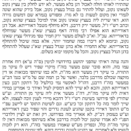
שהתירו לאותו חולה לאכול דגן בלא מעשר, לא ידע לחלק בין עציץ נקוב
לשאינו נקוב, ועלול להתיר גם בגדל בעציץ נקוב, אבל בירק שהוא שונה
לגמרי ואין מקום לטעות בו לא גזרו. ומפורש בגמרא שם דמשום גזירה
הוא, דאי שרית ליה בעציץ שאינו נקוב אתי למיכל בעציץ שהוא נקוב,
וכתב רש"י ז"ל, מעשר ירק דרבנן, דלא מיחלף מטבל דאורייתא. אבל דגן
דאורייתא הוא אפילו רבי מודה דאף בעציץ שא"נ מעשר שמיחלף
בדאורייתא. עכ"ל. וא"כ לעולם מעשר ירק חמיר טפי מגידולי עציץ שאינו
נקוב, וביומא לא דיברו במה שחמור יותר, אלא במה שיכול להתחלף
בדאורייתא. שלא החמירו אלא בדגן שגדל בעציץ שא"נ שעלול להתחלף
בדגן הגדל בעציץ נקוב. והכל על מקומו יבוא בשלום.
והנה עתה ראיתי שהפני יהושע בחידושיו לגיטין (ס"ה ע"א) רוח אחרת
עמו בזה, והוא סובר שגם מעשר בזה"ז מיקרי שפיר דיש לו עיקר מן
התורה, כי עיקר דין מעשר הוא מה"ת, ולא כמו שיתופי מבואות או דין
מוקצה שכולם מדרבנן בלבד, ואשר על כן תמה שם על מ"ש בגמ' הב"ע
במעשר בזה"ז דרבנן, דהו"ל לאקשוי נמי כדלעיל כל דתקון רבנן כעין
דאורייתא תקון, והכא לא שייך להא דמסיק לעיל ואידך כי אמרינן במידי
דאית ליה עיקר מה"ת, דה"נ מעשר אית ליה עיקר מן התורה. וע"ש
שתירץ לפי פירושו בשיטת רש"י ז"ל דהכא מיירי לענין זוכה לעצמו, ולא
שייך לומר בזה כל דתקון וכו' כיע"ש. וגם לשיטת התוס' יש ליישב עפ"י
מ"ש התוס' דאיירי בקטן שהגיע לעונת נדרים והוי שפיר כעין דאורייתא
וע"ש בעומק דב"ק. לא אאריך בזה בפירושו, רק זאת יש לציין דלדברי
הפנ"י לא אמרו שקטן יכול לזכות בדרבנן אלא בשיתופי מבואות דאין לו
עיקר מה"ת כלל, ובפדיון מע"ש שאמרו במעשר בזה"ז, הוא רק לזכות
לעצמו ולא לאחרים. או בהגיע לעונת נדרים דוקא, לפי שיטת התוספות.