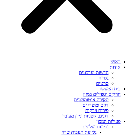
ראשי
אודות
חדשות ועדכונים
גלריה
סרטים
בית המעשר
חרקים וטפילים במזון
סקירה אנטומולוגית
דגים ומוצרי ים
פירות וירקות
דגנים, קטניות ומזון מעובד
פעילות המכון
גליונות ועלונים
גליונות תנובות שדה