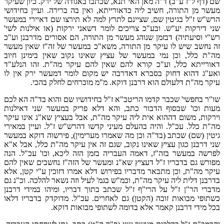
שם (דף ל"ז ע"ב) ד"ה מאן האי תנא, שכתבו באגודה של ירק. כיון שעיקר
מעשר מן התורה, חשיב ליה כדאורייתא, ואין בה ברירה. ועיין בחידושי
הרש"ש ז"ל בגיטין שם, שציינם לתרץ למה לא תירצו שם דאיירי במעשר
שני דירקות יע"ש. ובע"כ צריכים לומר דשאני ירקות (או אילנות לשי'
רש"י וסיעתיה) דבזמן שנוהג מעשר מן התורה, הם אסורים מדרבנן וע"כ
זה נחשב שיש לו עיקר מן התורה, משא"כ במעשר של זה"ז שאין מעשר
מה"ת כלל, וכן נמי במעשר של עציץ שאינו נקוב שאין בימינן חיוב
דאורייתא כלל, וע"כ קורא להם שאין להם עיקר מה"ת. זהו הנלע"ד
ואע"ג דהוא דחוק בסברא דאדרבה יש מקום לומר דמעשר ירק אין לו
עיקר מה"ת דלעולם הוא דרבנן דוקא. מ"מ מוכרחים לחלק בהכי.
שו"ר בחפשי' שכבר קדמו הריטב"א ז"ל בחידושיו שם והוא בד"ה הא לכם
מעות וכו' שבסוף הדבור כתב, והא דלא פריק במעשר שני דאילנות
וירקות, משום דההוא אית ליה עיקר מה"ת, אבל בעציץ שא"נ אינו עיקר
מה"ת כלל. עכ"ל. והיה בהעלם מעיני קדשו דהרש"ש ז"ל. ועיין במאירי
גיטין (שם) שכתב (בד"ה וכן מה שאמרו מערימין), פירשוה דוקא במעשר
שני דרבנן כגון עציץ שאינו נקוב, שגם זה אין עיקר מה"ת כלל, אבל א"א
לפרשה במעשר בזה"ז, דאמה העבריה בזמן הזה ליכא, וכו' עכ"ל. הנה
מפורש גם בדבריו ז"ל דעציץ שא"נ ומעשר של הזה"ז נחשבים שאין להם
עיקר מה"ת, וכן מתבאר מדבריו בפירוש דלא אמרו דזוכין ע"י קטן, אלא
בדרבנן דלית ליה עיקר מה"ת, וכמ"ש בגמ' לעיל וזה נשאר להלכה. וכ"נ גם
מדברי הר"ן ז"ל על הרי"ף ז"ל שכתב בתוך דבריו, ומיהו במידי דרבנן
כשתופי מבואות זוכה (הקטן) גם לאחרים. עכ"ל. מדוקדק בדבריו דלאו
בכל מידי דרבנן קאמר אלא בדומה לשתופי מבואות דוקא.