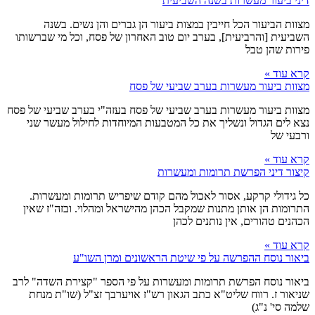
דיני ביעור מעשרות בשנה השביעית
מצוות הביעור הכל חייבין במצות ביעור הן גברים והן נשים. בשנה
השביעית [והרביעית], בערב יום טוב האחרון של פסח, וכל מי שברשותו
פירות שהן טבל
קרא עוד »
מצוות ביעור מעשרות בערב שביעי של פסח
מצוות ביעור מעשרות בערב שביעי של פסח בעזה"י בערב שביעי של פסח
נצא לים הגדול ונשליך את כל המטבעות המיוחדות לחילול מעשר שני
ורבעי של
קרא עוד »
קיצור דיני הפרשת תרומות ומעשרות
כל גידולי קרקע, אסור לאכול מהם קודם שיפריש תרומות ומעשרות.
התרומות הן אותן מתנות שמקבל הכהן מהישראל ומהלוי. ובזה"ז שאין
הכהנים טהורים, אין נותנים לכהן
קרא עוד »
ביאור נוסח ההפרשה על פי שיטת הראשונים ומרן השו"ע
ביאור נוסח הפרשת תרומות ומעשרות על פי הספר "קצירת השדה" לרב
שניאור ז. רווח שליט"א כתב הגאון רש"ז אויערבך זצ"ל (שו"ת מנחת
שלמה סי' נ"ג)