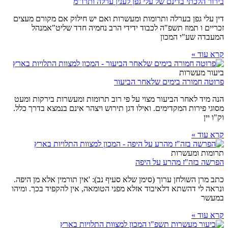
בירור הלכתי בדינם של עלי גפן לענין ערלה ותרו"מ
דין עלי גפן בערלה ותרומות ומעשרות ואם יש חילוק אם מקורם מעצים
זכריים ו תמוז תשפ"ה לכבוד ידידי הרב נחמיה חדד שליט"אמנהל
המעבדה שע"י המכון
קרא עוד »
ביעור מעשרות
פרוטה חמורה בימים שלאחר הביעור
הנה מיד לאחר הביעור מצוי על פי רוב תרומות ומעשרות בירקות ומעט
מסוגי פירות המקדימים. ואילו דגן תירוש ויצהר אינם בנמצא בדרך כלל.
וק"ו יין
קרא עוד »
תרומות ומעשרות
הפרשה בזה"ז מהרע על היפה
כתב מרן השולחן ערוך (סימן שלא סעיף נב): 'אין תורמין אלא מן היפה.
ונראה לי דהשתא דלאיבוד אזלא מפני הטומאה, אין להקפיד בכך. ומיהו
במעשר
קרא עוד »