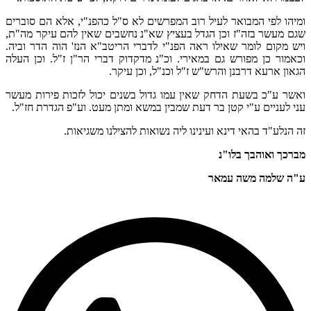
ומיהו לפי המבואר לעיל רוב המפרשים לא ס"ל כהפנ"י, אלא הם סוברים
שגם מעשר בזה"ז וכן הגדל בעציץ שא"נ נחשבים שאין להם עיקר מה"ת,
ויש מקום לומר שאילו ראה הפנ"י לדברי הריטב"א הנז' הוה הדר וביה.
וכאמור כן מפורש גם במאירי. וכ"נ מדקדוק דברי הר"ן ז"ל. וכן העלה
הגאון ארעא דרבנן והרש"ש ז"ל וכנ"ל, וכן עיקר.
ואשר ע"כ בשעת הדחק שאין עמו גדול בשנים יכול לזכות פירות מעשר
עני לעניים ע"י קטן בר דעת שמבין במשא ומתן מעט. וע"פ הגדרת חז"ל.
זה הנלע"ד בהאי דינא ועינינו ליה נשואות להצילנו משגיאות.
מברכך ואוהבך בלו"נ
ע"ה שלמה משה עמאר