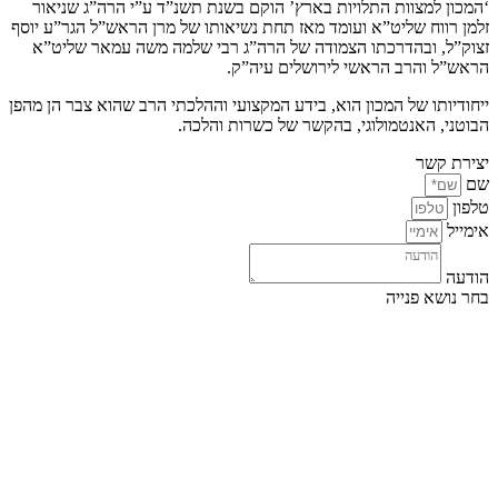
‘המכון למצוות התלויות בארץ’ הוקם בשנת תשנ”ד ע”י הרה”ג שניאור
זלמן רווח שליט”א ועומד מאז תחת נשיאותו של מרן הראש”ל הגר”ע יוסף
זצוק”ל, ובהדרכתו הצמודה של הרה”ג רבי שלמה משה עמאר שליט”א
הראש”ל והרב הראשי לירושלים עיה”ק.
ייחודיותו של המכון הוא, בידע המקצועי וההלכתי הרב שהוא צבר הן מהפן
הבוטני, האנטמולוגי, בהקשר של כשרות והלכה.
יצירת קשר
שם
טלפון
אימייל
הודעה
בחר נושא פנייה