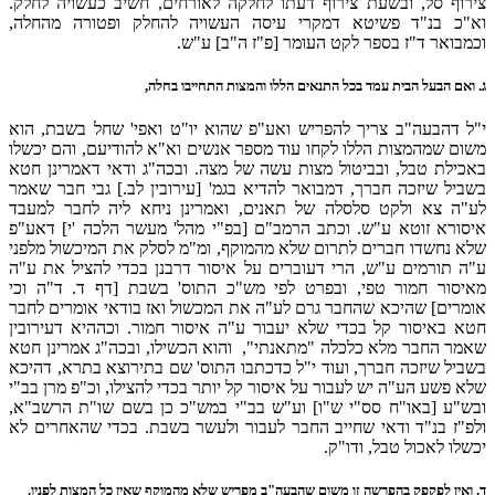
צירוף סל, ובשעת צירוף דעתו לחלקה לאורחים, חשיב כעשויה לחלק.
וא"כ בנ"ד פשיטא דמקרי עיסה העשויה להחלק ופטורה מהחלה,
וכמבואר ד"ז בספר לקט העומר [פ"ז ה"ב] ע"ש.
ג.
ואם הבעל הבית עמד בכל התנאים הללו והמצות התחייבו בחלה,
י"ל דהבעה"ב צריך להפריש ואע"פ שהוא יו"ט ואפי' שחל בשבת, הוא
משום שמהמצות הללו לקחו עוד מספר אנשים וא"א להודיעם, והם יכשלו
באכילת טבל, ובביטול מצות עשה של מצה. ובכה"ג ודאי דאמרינן חטא
בשביל שיזכה חברך, דמבואר להדיא בגמ' [עירובין לב.] גבי חבר שאמר
לע"ה צא ולקט סלסלה של תאנים, ואמרינן ניחא ליה לחבר למעבד
איסורא זוטא ע"ש. וכתב הרמב"ם [בפ"י מהל' מעשר הלכה 'י] דאע"פ
שלא נחשדו חברים לתרום שלא מהמוקף, ומ"מ לסלק את המיכשול מלפני
ע"ה תורמים ע"ש, הרי דעוברים על איסור דרבנן בכדי להציל את ע"ה
מאיסור חמור טפי, ובפרט לפי מש"כ התוס' בשבת [דף ד. ד"ה וכי
אומרים] שהיכא שהחבר גרם לע"ה את המכשול ואז בודאי אומרים לחבר
חטא באיסור קל בכדי שלא יעבור ע"ה איסור חמור. וכההיא דעירובין
שאמר החבר מלא כלכלה "מתאנתי", והוא הכשילו, ובכה"ג אמרינן חטא
בשביל שיזכה חברך, ועוד י"ל כדכתבו התוס' שם בתירוצא בתרא, דהיכא
שלא פשע הע"ה יש לעבור על איסור קל יותר בכדי להצילו, וכ"פ מרן בב"י
ובש"ע [באו"ח סס"י ש"ו] וע"ש בב"י במש"כ כן בשם שו"ת הרשב"א,
ולפ"ז בנ"ד ודאי שחייב החבר לעבור ולעשר בשבת. בכדי שהאחרים לא
יכשלו לאכול טבל, ודו"ק.
ד.
ואין לפקפק בהפרשה זו משום שהבעה"ב מפריש שלא מהמוקף שאין כל המצות לפניו.