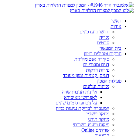
ראשי
אודות
חדשות ועדכונים
גלריה
סרטים
בית המעשר
חרקים וטפילים במזון
סקירה אנטומולוגית
דגים ומוצרי ים
פירות וירקות
דגנים, קטניות ומזון מעובד
פעילות המכון
גליונות ועלונים
גליונות תנובות שדה
לאפרושי מאיסורא
עלונים ופרסומים שונים
המעבדה לבדיקת נגיעות במזון
מחקר יישומי
מחקר תורני
פיקוח וייעוץ כשרותי
שו״תים Online
הרצאות