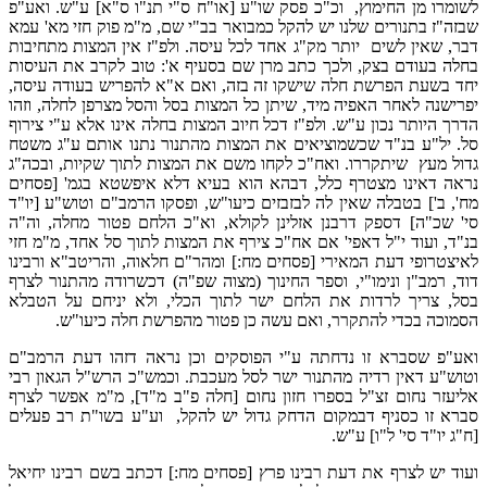
לשומרו מן החימוץ, וכ"כ פסק שו"ע [או"ח ס"י תנ"ו ס"א] ע"ש. ואע"פ
שבזה"ז בתנורים שלנו יש להקל כמבואר בב"י שם, מ"מ פוק חזי מא' עמא
דבר, שאין לשים יותר מק"ג אחד לכל עיסה. ולפ"ז אין המצות מתחיבות
בחלה בעודם בצק, ולכך כתב מרן שם בסעיף א': טוב לקרב את העיסות
יחד בשעת הפרשת חלה שישקו זה בזה, ואם א"א להפריש בעודה עיסה,
יפרישנה לאחר האפיה מיד, שיתן כל המצות בסל והסל מצרפן לחלה, וזהו
הדרך היותר נכון ע"ש. ולפ"ז דכל חיוב המצות בחלה אינו אלא ע"י צירוף
סל. יל"ע בנ"ד שכשמוציאים את המצות מהתנור נתנו אותם ע"ג משטח
גדול מעץ שיתקררו. ואח"כ לקחו משם את המצות לתוך שקיות, ובכה"ג
נראה דאינו מצטרף כלל, דבהא הוא בעיא דלא איפשטא בגמ' [פסחים
מח', ב'] בטבלה שאין לה לבזבזים כיעו"ש, ופסקו הרמב"ם וטוש"ע [יו"ד
סי' שכ"ה] דספק דרבנן אזלינן לקולא, וא"כ הלחם פטור מחלה, וה"ה
בנ"ד, ועוד י"ל דאפי' אם אח"כ צירף את המצות לתוך סל אחד, מ"מ חזי
לאיצטרופי דעת המאירי [פסחים מח:] ומהר"ם חלאוה, והריטב"א ורבינו
דוד, רמב"ן ונימו"י, וספר החינוך (מצוה שפ"ה) דכשרודה מהתנור לצרף
בסל, צריך לרדות את הלחם ישר לתוך הכלי, ולא יניחם על הטבלא
הסמוכה בכדי להתקרר, ואם עשה כן פטור מהפרשת חלה כיעו"ש.
ואע"פ שסברא זו נדחתה ע"י הפוסקים וכן נראה דזהו דעת הרמב"ם
וטוש"ע דאין רדיה מהתנור ישר לסל מעכבת. וכמש"כ הרש"ל הגאון רבי
אליעזר נחום זצ"ל בספרו חזון נחום [חלה פ"ב מ"ד], מ"מ אפשר לצרף
סברא זו כסניף דבמקום הדחק גדול יש להקל, וע"ע בשו"ת רב פעלים
[ח"ג יו"ד סי' ל"ו] ע"ש.
ועוד יש לצרף את דעת רבינו פרץ [פסחים מח:] דכתב בשם רבינו יחיאל