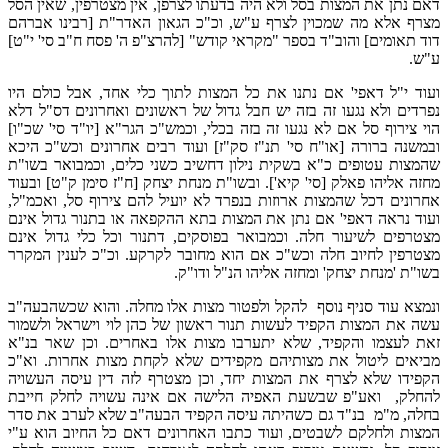
דאם נתן את המצות בסל ולא היה בדעתו לצרפן, אין מצטרפין, שאין הסל
מצרף אלא מה שמכוין לצרף ע"ש, וכ"כ הגאון האדר"ת [רבינו אברהם
דוד תאומים] והוב"ד בספר "מקראי קודש" [להרצ"פ ה' פסח ח"ב סי' י"ט]
ע"ש.
ועוד י"ל דאפי' אם נתנו את כל המצות לתוך כלי אחד, אבל כולם היו
נפרדים ולא נגעו זה בזה יש חבל גדול של ראשונים ואחרונים דס"ל דלא
הוי צירוף סל אם לא נגעו זה בזה בכלי, וכמש"כ הגר"א [יו"ד סי' שכ"ו]
ובמשנה ברורה [או"ח סי' תנ"ז סק"ז] ועוד רבים אחרונים וכש"כ היכא
שהמצות עטופים כ"א בשקית נילון דחשיב כשני כלים, וכמבואר בשו"ת
מחזה אליהו פאלק [סי' קיא']. ובשו"ת מנחת יצחק [ח"ז סימן ק"ט] ובעוד
אחרונים דכל שהמצות ארוזות בנפרד לא יועיל להם צירוף סל, ואכמ"ל,
ועוד נראה דאפי' אם נתן את המצות בתא ההקפאה או בתנור גדול אינם
מצטרפים לשיעור חלה. וכמבואר בפוסקים, דתנור וכל כלי גדול אינם
מצטרפין לחיוב חלה וכש"כ אם הוא מחובר לקרקע. וכ"כ לענין המקרר
בשו"ת 'מנחת יצחק' ומחזה אליהו הנ"ל ודו"ק.
ונמצא עוד סניף נוסף להקל ולפטור מצות אלו מחלה. והוא שכשהבעה"ב
עשה את המצות הקפיד לעשות תנור ראשון של כהן לוי וישראל ולשמור
זאת לעצמו והקפיד, שלא יתערבו מצות אלו באחרים. וכן שאר בנ"א
מביאים ליטול את מצותיהם מקפידים שלא לקחת מצות אחרות. וא"כ
הקפידו שלא לצרף את המצות יחד, וכן מצטרף לזה דין עיסה העשויה
להחלק, ואע"פ שבשעת האפיה הלישה אם אינה עשויה לחלק חייבת
בחלה, מ"מ בנ"ד גם כשהיתה עיסה הקפיד הבעה"ב שלא לערב את סדר
המצות ולחלקם לשבטים, ועוד כתבו האחרונים דאם כל החיוב הוא ע"י