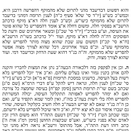
והוא דפשוט דבדיעבד מהני לתרום שלא מהמוקף דהפרשה דרבנן היא,
וכמש"כ בש"ע [יו"ד סי' שלא' סעיף כ"ה] לענין תרומה דמהני בדיעבד
לתרום שלא מהמוקף כיעו"ש, וכש"כ לענין חלה דא"צ מוקף כדכתב
הרשב"א בפסקי חלה, ומשום דחלה א"צ אומד דהמפריש כל שהוא פוטר
את העיסה, וע"ע בברכ"י [יו"ד סי' שכ"ג] ובשאר אחרונים שם ודעת כל
הפוסקים דה"ה לחלה דא"צ מוקף, ועוד י"ל כדכתב בשו"ת הרשב"א
[ח"א סי' קכ"ז] דמשום עונג שבת שהוא מצוה מותר להפריש שלא
מהמוקף עש"ב. וכ"פ בעוד אחרונים, דכל שהוא לצורך מצוה אפשר
להפריש שלא מהמוקף. וה"ה בנ"ד דהוא שעת הדחק וכדיעבד דמי. ועוד
שהוא לצורך מצוה, ודוק.
ה.
וכן אין לפקפק בזה דלכאורה הבעה"ב נתן את המצות לחבריו והקנה
להם אותן בקנין גמור ואינו בעלים עליהם. וא"כ איך יוכל להפריש בלא
רשות בעל העיסה, כדשנינו במסכת תרומות [פ"א מ"א] וכ"כ בש"ע [יו"ד
סי' שכ"ח] לענין חלה, ונראה דיש להקל ע"פ דברי הרמ"א [שם ס"ג]
שכתב בשם שו"ת תרומת הדשן [סימן קפ"ח] בעיסה שחמצה כל צורכה
ואם לא ימהר להפריש לאפותה תתקלקל העיסה, יכולה המשרתת
להפריש חלה בלי רשות בעה"ב בזה"ז, ואין לומר שמא תקפיד ע"ש, ואם
כן ה"ה בנ"ד שאם לא יפריש הבעה"ב חלה חשיב כקלקול העיסה, שהרי
גם יעברו איסור וגם לא יצא יד"ח, וא"כ ודאי שיכול להפריש בלא ידיעתם,
וכמו שכתב הט"ז [יו"ד סי' שכ"ח] דטעם התה"ד הוא משום הדין זכין
לאדם שלא בפניו כיעו"ש, ואע"פ שבקצות החושן [סימן רמ"ג אות ה']
כתב דזהו דעת התה"ד, אבל מהתוס' ורשב"א נראה דלא מהני וכו'
כיעו"ש. מ"מ כבר כתבו לחלוק ע"ד באחרונים, וכמו שיעויין בשו"ת באר