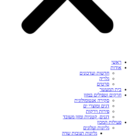
ראשי
אודות
חדשות ועדכונים
גלריה
סרטים
בית המעשר
חרקים וטפילים במזון
סקירה אנטומולוגית
דגים ומוצרי ים
פירות וירקות
דגנים, קטניות ומזון מעובד
פעילות המכון
גליונות ועלונים
גליונות תנובות שדה