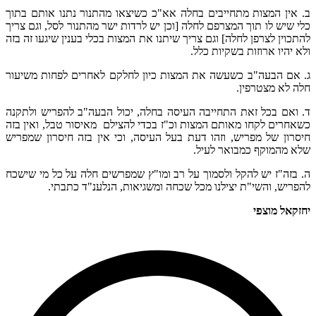
ב. אין המצות מתחייבים בחלה אא"כ כשיצאו מהתנור נתנו אותם בתוך
כלי שיש לו תוך המצרפם לחלה [וכן יש לרדות ישר מהתנור לסל, וגם צריך
להתכוין לצרפן לחלה] וגם צריך שיתנו את המצות בכלי בענין שיגעו זה בזה
ולא יהיו ארוזות בשקיות כלל.
ג. אם הבעה"ב כשעשה את המצות כיון לחלקם לאחרים לפחות משיעור
חלה לא מצטרפין.
ד. ואם בכל זאת התחייבה העיסה בחלה, יכול הבעה"ב להפריש ולתקנה
כשאחרים לקחו מאותם המצות וכ"ז בכדי להצילם מאיסור טבל, ואין בזה
חיסרון של מפריש, וזהו דעת בעל העיסה, וכי אין בזה חיסרון שמפריש
שלא מהמוקף כמבואר לעיל.
ה. בזה"ז יש להקל ולסמוך על רב ומו"ץ שמפרשים חלה על כל מי שישכח
להפריש, והשי"ת יצילנו מכל שכחה ומשגיאות, הנלענ"ד כתבתי.
יחזקאל מוצפי