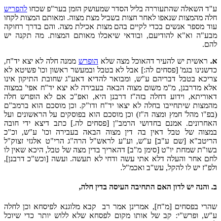
ע"ד השאלה שהתעוררה בליל הסדר שמעושק הזמן בער"פ שכחו
להפריש
חלה מהמצות שנאפו לאחר חצות בשביל מצת מצוה. ומאותם המצות לקחו
עוד מספר אנשים בכדי לקיים בהם מצות אכילת מצה. והם בדרך רחוקה
מבע"ה וא"א להודיעם, ובודאי שיאכלו מאותם המצות. מה תקנה יש
להם.
א.
ראשית יש להעיר דהאוכל מצה שלא
הופרש
ממנה חלה לא יצא יד"ח,
כדשנינו בגמ' [פסחים לה:] אבל לא בטבל ובמעשר ראשון וכו' פשיטא לא
צריכא בטבל דבריהם ע"ש, ומבואר להדיא דאע"ג שחובת התיקון אינו
אלא מדרבנן, מ"מ משום מצוה הבאה בעבירה לא יצא יד"ח אפי' במצוה
דאוריתא, וידוע דחלה בזה"ז דרבנן היא, ואפ"כ אם לא הופרש חלה
מהמצות שיתחייבו בחלה לא יצאו יד"ח ודו"ק. וכן מוסכם הוא ברמב"ם
(בפ"ו מהל' חמץ ומצה ה"ז) וכן מוסכם הוא בפוסקים על הראשונים ועל
האחרונים. אמנם בחדושי הרמב"ן [פסחים לה.] כתב דיצא ידי חובה
במצוה של טבל דאין בה דין מצוה הבאה בעבירה וכו' ע"ש, וכ"כ
הריטב"א [שם ע"ב] ע"ש, וע"ע לראש"ל הרה"ג הרי"ט אלגזי זצוק"ל
בשו"ת שמחת יו"ט [סימן מ"ב] דהאריך בדין מצה של טבל, היכא שאין לו
לחם אחר והעלה דלא אתי עשה ודחי לא תעשה. ועשה [וכש"כ דרבנן],
ולפ"ז יש לו להקל, עש"ב ואכמ"ל.
ב.
והנה יש לדון האם התחיבה העיסה בדין חלה,
שהרי בפסחים [מ"ח], אמרינן אמר רב קבא מלוגנא לפיסחא וכן לחלה
ע"ש, ופרש"י: קב של אותו מקום לפסחא שלא ללוש יותר כדי שיוכל