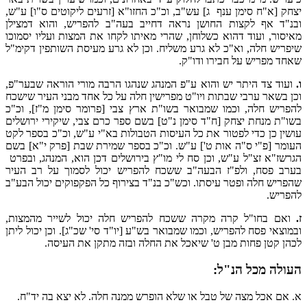
יצחק [א"ח סימן ענף ג] עש"ב, וכ"כ החזו"א [זרעים ליקוטים ס"ו] ע"ש,
ובנ"ד אף לקצות החושן נראה דחייב בעה"ב להפריש, והוא דמצילן
מאיסור, ועוד דהוא כשלוחן, שהרי מאיתו לקחו את המצות ועליו יסמוכו
שיפריש חלה, וא"כ לא גרע משליח. וכן לא גרע מעיסת השותפין דקימ"ל
שאחד מפריש על חבירו ודו"ק.
ו.
ועוד צד היתר יש והוא ע"פ המנהג שנהגו הרבה מורי הוראה שבער"פ,
וכן בשאר ערבי שבתות ויו"ט מפרישין חלה על כל אחד מבני העיר שישכח
להפריש חלה, וכמו שמבואר בשו"ת ארץ צבי [פרומר סימן מ"ז], וכ"כ
בשו"ת מנחת יצחק [ח"ד סימן נ"ט] בשם ספר כרם צבי, שיקירי ירושלים
עושין כן כדי לפטור את כל העיסות הטבולות בא"י ע"ש, וכ"כ בספר לקט
העומר [פ"י ס"ה אות ט'] ע"ש. וכ"כ בספר שמירת שבת [פרק י"א] בשם
הגרשז"א זצ"ל ע"ש, וכן סח לי מו"ץ בירושלים דכן הוא, המנהג, ובפרט
בערב פסח, ולפ"ז הבעה"ב ששכח להפריש יכול לסמוך על רב העיר
שהפריש חלה ופטר עיסתו. וכש"כ בנ"ד בצירוף כל הפקפוקים יכול הבע"ב
להפריש.
ז.
ואם בחו"ל קרה מקרה ששכח להפריש חלה יכול לשייר מהמצות,
ובמוצאי פסח להפריש, וכמו שמבואר בש"ע [יו"ד סי' שכ"ג]. וכן יכול ליתן
לכהן קטן פחות מבן ט' שיאכל את החלה ובזה מתקן את העיסה.
העולה מכל הנ"ל:
א. אם אכל מצה של טבל או שלא הופרש ממנה חלה. לא יצא בה יד"ח.