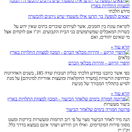
מידע הלכתי
יוצאים לנופש? כך תדעו אילו משטחי שיש ניתנים להכשרה
לקראת עונת בין הזמנים, אשר לעיתים שוכרים בתים שאין ידוע על
כשרות המאכלים שמשתמשים בני הבית הקבועים. וק"ו אם לוקחים אצל
מי שאינם יהודים, ואם
קרא עוד »
כלאים
חיפויי קרקע – זהירות מכלאי הכרם
כפי אשר כתבנו במידע הלכתי בגליון תנובות שדה 185, בשנים האחרונות
ובדחיפת הרשויות [משרד החקלאות ומועצות אזוריות למיניהם] על מנת
לסייע בתהליך המבורך של מניעת
קרא עוד »
ביעור מעשרות
פרוטה חמורה בימים שלאחר הביעור
הנה מיד לאחר הביעור מצוי על פי רוב תרומות ומעשרות בירקות ומעט
מסוגי פירות המקדימים. ואילו דגן תירוש ויצהר אינם בנמצא בדרך כלל.
וק"ו יין