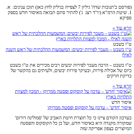
(פורסם ב'תנובות שדה' גיליון 7 לצפייה בגיליון לחץ כאן) תוכן ענינים: א.
1. שיטת הרמ"א (יו"ד רצג ג') להתיר סתם תבואה מאיסור חדש בספק
ספיקא
קרא עוד »
ט"ו בשבט
ט"ו בשבט – מעבר לפירות יבשים: המשמעות ההלכתית של ראש השנה
לאילן
ט"ו בשבט – הרבה מעבר לפירות יבשים רבים מכירים את ט"ו בשבט
כיום של אכילת פירות, ובעיקר פירות יבשים, ולעיתים גם בהקשר של
בדיקת חרקים
קרא עוד »
איסור חדש
איסור 'חדש' – עדכון על קוסקוס ופסטה ממרוקו
בעדכון הקודם ציינו כי כל תוצרת חיטת האביב של 'סמולינה דורום'
שמקורה מקנדה היא באיסור חדש, ועל כן כל הקוסקוס והפסטה
המיוצרים בצפון אפריקה שזה