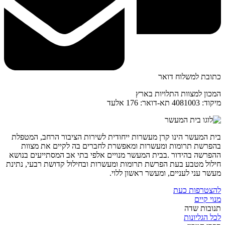
כתובת למשלוח דואר
המכון למצוות התלויות בארץ
מיקוד: 4081003 תא-דואר: 176 אלעד
בית המעשר הינו קרן מעשרות ייחודית לשירות הציבור הרחב, המטפלת
בהפרשת תרומות ומעשרות ומאפשרת לחברים בה לקיים את מצוות
ההפרשה בהידור .בבית המעשר מנויים אלפי בתי אב המסתייעים בנושא
חילול מטבע בעת הפרשת תרומות ומעשרות ובחילול קדושת רבעי, נתינת
מעשר עני לעניים, ומעשר ראשון ללוי.
להצטרפות כעת
מנוי קיים
תנובות שדה
לכל הגליונות