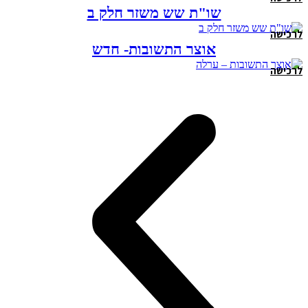
שו"ת שש משזר חלק ב
לרכישה
אוצר התשובות- חדש
לרכישה