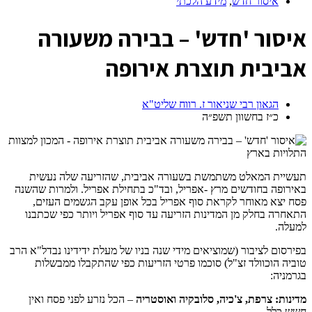
איסור חדש
,
מידע הלכתי
א
יסור 'חדש' – בבירה משעורה
אביבית תוצרת אירופה
הגאון רבי שניאור ז. רווח שליט"א
כ״ז בחשוון תשפ״ה
תעשיית המאלט משתמשת בשעורה אביבית, שהזריעה שלה נעשית
באירופה בחודשים מרץ -אפריל, ובד"כ בתחילת אפריל. ולמרות שהשנה
פסח יצא מאוחר לקראת סוף אפריל בכל אופן עקב הגשמים העזים,
התאחרה בחלק מן המדינות הזריעה עד סוף אפריל ויותר כפי שכתבנו
למעלה.
בפירסום לציבור (שמוציאים מידי שנה בניו של מעלת ידידינו נבדל"א הרב
טוביה הוכוולד זצ"ל) סוכמו פרטי הזריעות כפי שהתקבלו ממבשלות
בגרמניה:
מדינות: צרפת, צ'כיה, סלובקיה ואוסטריה
– הכל נזרע לפני פסח ואין
חשש כלל.