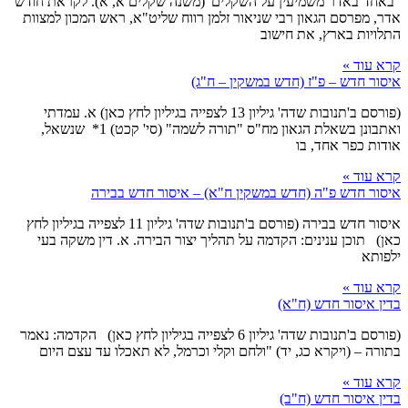
"באחד באדר משמיעין על השקלים"(משנה שקלים א, א). לקראת חודש
אדר, מפרסם הגאון רבי שניאור זלמן רווח שליט"א, ראש המכון למצוות
התלויות בארץ, את חישוב
קרא עוד »
איסור חדש – פ"ז (חדש במשקין – ח"ג)
(פורסם ב'תנובות שדה' גיליון 13 לצפייה בגיליון לחץ כאן) א. עמדתי
ואתבונן בשאלת הגאון מח"ס "תורה לשמה" (סי' קכט) 1* שנשאל,
אודות כפר אחד, בו
קרא עוד »
איסור חדש פ"ה (חדש במשקין ח"א) – איסור חדש בבירה
איסור חדש בבירה (פורסם ב'תנובות שדה' גיליון 11 לצפייה בגיליון לחץ
כאן) תוכן ענינים: הקדמה על תהליך יצור הבירה. א. דין משקה בעי
ילפותא
קרא עוד »
בדין איסור חדש (ח"א)
(פורסם ב'תנובות שדה' גיליון 6 לצפייה בגיליון לחץ כאן) הקדמה: נאמר
בתורה – (ויקרא כג, יד) "ולחם וקלי וכרמל, לא תאכלו עד עצם היום
קרא עוד »
בדין איסור חדש (ח"ב)