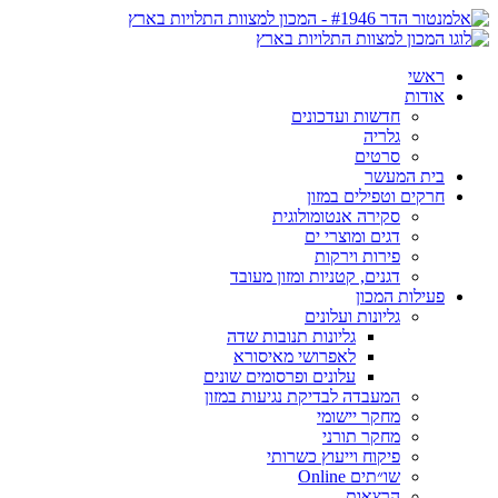
ראשי
אודות
חדשות ועדכונים
גלריה
סרטים
בית המעשר
חרקים וטפילים במזון
סקירה אנטומולוגית
דגים ומוצרי ים
פירות וירקות
דגנים, קטניות ומזון מעובד
פעילות המכון
גליונות ועלונים
גליונות תנובות שדה
לאפרושי מאיסורא
עלונים ופרסומים שונים
המעבדה לבדיקת נגיעות במזון
מחקר יישומי
מחקר תורני
פיקוח וייעוץ כשרותי
שו״תים Online
הרצאות