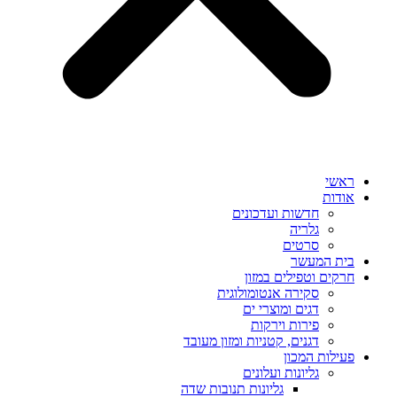
ראשי
אודות
חדשות ועדכונים
גלריה
סרטים
בית המעשר
חרקים וטפילים במזון
סקירה אנטומולוגית
דגים ומוצרי ים
פירות וירקות
דגנים, קטניות ומזון מעובד
פעילות המכון
גליונות ועלונים
גליונות תנובות שדה