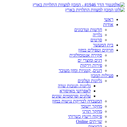
ראשי
אודות
חדשות ועדכונים
גלריה
סרטים
בית המעשר
חרקים וטפילים במזון
סקירה אנטומולוגית
דגים ומוצרי ים
פירות וירקות
דגנים, קטניות ומזון מעובד
פעילות המכון
גליונות ועלונים
גליונות תנובות שדה
לאפרושי מאיסורא
עלונים ופרסומים שונים
המעבדה לבדיקת נגיעות במזון
מחקר יישומי
מחקר תורני
פיקוח וייעוץ כשרותי
שו״תים Online
הרצאות