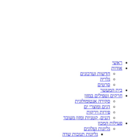
ראשי
אודות
חדשות ועדכונים
גלריה
סרטים
בית המעשר
חרקים וטפילים במזון
סקירה אנטומולוגית
דגים ומוצרי ים
פירות וירקות
דגנים, קטניות ומזון מעובד
פעילות המכון
גליונות ועלונים
גליונות תנובות שדה