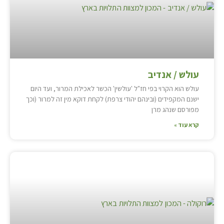
עולש / אנדיב
עולש הוא הקרוי בפי חז"ל 'עולשין' הכשר לאכילת המרור, ועד היום
ישנם המקפידים (ובינהם יהודי צרפת) לקחת דוקא מין זה למרור (וכך
מפורסם שנהג מרן
קרא עוד »