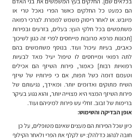
בכלאים שם]. החלקים בעץ המשמשים את בני האדם
הם כמעט כל החלקים כאשר הפרי נאכל טרי או
מיובש. או לאחר ריסוק משמש לממרח. לצרכי רפואה
משתמשים בכל חלקי העץ: בעלים, בזרעים ובפירות
[תכונות מרפא מרובות מייחסים לפרי זה כגון לשיכוך
כאבים, בעיות עיכול ועוד. בנוסף משתמשים בהם
לתה רפואי ומייחסים לו טיפול יעיל מאד לבעיות
רפואיות רבות] כאמור, פירות השיזף הם אכילים
וטעמם דומה כשל תפוח, אם כי פירותיו של שיזף
השיח מתוקים ואדומים יותר. ומאידך, נגיעותם של
פירות השיזף המצוי היא מצוייה יותר, והוא נגוע בעיקר
ברימות של זבוב. זחלי עש פירות למיניהם ועוד.
אופן הבדיקה והשימוש:
כיון שכל הפירות הם מעצים שאינם מטופלים, על כן
חובה לנהוג כדלהלן: יש לקלף את הפרי ולאחר הקילוף