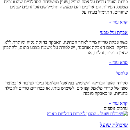
פירות הווניל גדלים על צמח הווניל [שנף] ממשפחת הסחלביים שהוא צמח
מטפס. הפירות הם ארוכים והם למעשה תרמיל שבתוכו זרעים קטנים
שחורים. התרמיל בעודו על
קרא עוד »
אבקת וניל טבעי
כשהאבקה טרייה מייד לאחר הטחינה, האבקה בחזקת נקיה ומותרת ללא
בדיקה. באם האבקה אוחסנה, יש לפזרה על משטח בצבע כתום, ולהתבונן
שאין חרקים, זחלים, או
קרא עוד »
פלאפל
סקירה ואופן הבדיקה והשימוש בפלאפל הפלאפל נמכר לציבור או כמוצר
סופי של כדורי פלאפל קפואים, לשימוש ביתי, או ככדורים טריים לאכילה
בחנויות, או כאבקה מוכנה
קרא עוד »
ערכים נוספים
שיבולת שועל