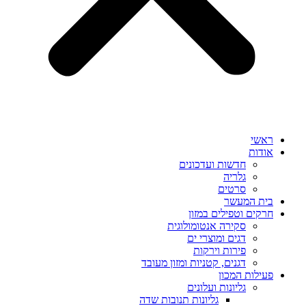
ראשי
אודות
חדשות ועדכונים
גלריה
סרטים
בית המעשר
חרקים וטפילים במזון
סקירה אנטומולוגית
דגים ומוצרי ים
פירות וירקות
דגנים, קטניות ומזון מעובד
פעילות המכון
גליונות ועלונים
גליונות תנובות שדה