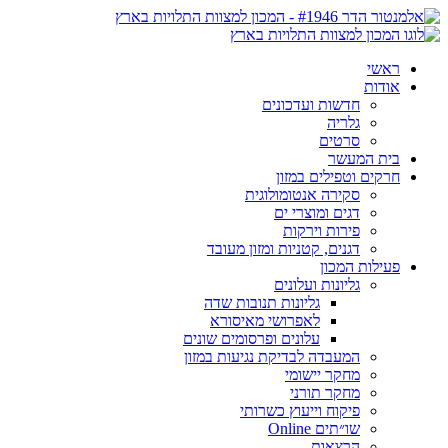
ראשי
אודות
חדשות ועדכונים
גלריה
סרטים
בית המעשר
חרקים וטפילים במזון
סקירה אנטומולוגית
דגים ומוצרי ים
פירות וירקות
דגנים, קטניות ומזון מעובד
פעילות המכון
גליונות ועלונים
גליונות תנובות שדה
לאפרושי מאיסורא
עלונים ופרסומים שונים
המעבדה לבדיקת נגיעות במזון
מחקר יישומי
מחקר תורני
פיקוח וייעוץ כשרותי
שו״תים Online
הרצאות