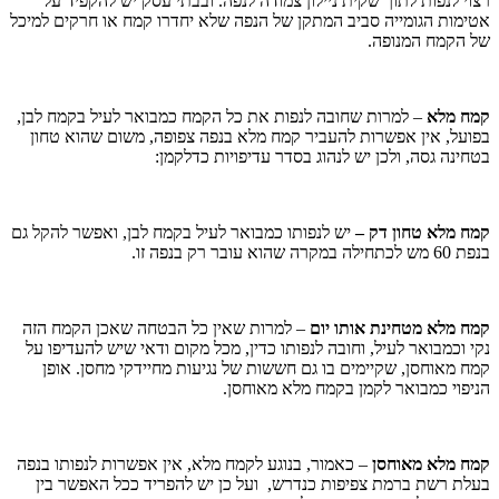
רצוי לנפות לתוך שקית ניילון צמודה לנפה. ובבתי עסק יש להקפיד על
אטימות הגומייה סביב המתקן של הנפה שלא יחדרו קמח או חרקים למיכל
של הקמח המנופה.
קמח מלא
– למרות שחובה לנפות את כל הקמח כמבואר לעיל בקמח לבן,
בפועל, אין אפשרות להעביר קמח מלא בנפה צפופה, משום שהוא טחון
בטחינה גסה, ולכן יש לנהוג בסדר עדיפויות כדלקמן:
קמח מלא טחון דק –
יש לנפותו כמבואר לעיל בקמח לבן, ואפשר להקל גם
בנפת 60 מש לכתחילה במקרה שהוא עובר רק בנפה זו.
קמח מלא מטחינת אותו יום
– למרות שאין כל הבטחה שאכן הקמח הזה
נקי וכמבואר לעיל, וחובה לנפותו כדין, מכל מקום ודאי שיש להעדיפו על
קמח מאוחסן, שקיימים בו גם חששות של נגיעות מחיידקי מחסן. אופן
הניפוי כמבואר לקמן בקמח מלא מאוחסן.
קמח מלא מאוחסן
– כאמור, בנוגע לקמח מלא, אין אפשרות לנפותו בנפה
בעלת רשת ברמת צפיפות כנדרש, ועל כן יש להפריד ככל האפשר בין