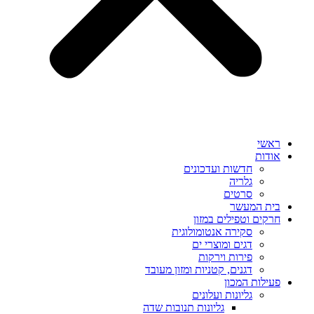
ראשי
אודות
חדשות ועדכונים
גלריה
סרטים
בית המעשר
חרקים וטפילים במזון
סקירה אנטומולוגית
דגים ומוצרי ים
פירות וירקות
דגנים, קטניות ומזון מעובד
פעילות המכון
גליונות ועלונים
גליונות תנובות שדה