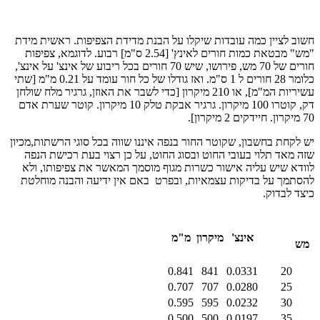
חשוב לציין כמה עובדות שיקלו על הבנת מדידת הצפיפות. ראשית מידת
"מש" מבטאת כמות חורים לאינץ' [2.54 ס"מ] רבוע. לדוגמא, צפיפות
חורים של 70 מש, פירושו, שיש 70 חורים בכל ריבוע של אינצ' על אינצ',
כלומר 28 חורים ל 1 ס"מ. ואז גודלו של כל חור עומד על 0.21 מ"מ [שתי
עשיריות המ"מ], או 210 מיקרון [כדי לשבר את האוזן, גרגיר מלח שולחן
דק, קוטרו 100 מיקרון. גרגיר אבקת טלק 10 מיקרון. קוטר שערת אדם
70 מיקרון. חיידקים 2 מיקרון].
יש לקחת בחשבון, שקוטר החור בנפה איננו שווה בכל סוגי הרשתות,מכיון
שזה מאד תלוי בעובי החוט ובסוג החוט, על כן רצוי בעת רכישת הנפה
לוודא שיש עליה אישור כשרות מגוף מוסמך המאשר את צפיפותו, ולא
להסתמך על בדיקות עצמאיות, ובפרט באם אין ידיעה והבנה מוחלטת
כיצד לבדוק.
אינצ'
מיקרון
מ"מ
מש
0.841
841
0.0331
20
0.707
707
0.0280
25
0.595
595
0.0232
30
0.500
500
0.0197
35