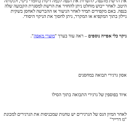
את הרשת מהנפה, להשרות את הנפה לכמה דקות בחומרי ניקוי, ולנקותה
היטב. לאחר ייבוש מוחלט ניתן להחזיר את הרשת למסגרת הקבועה שלה
בנפה. באם מקפידים תמיד לאחר הניעור או ההברשה לאחסן בשקית
ניילון בתוך המקפיא או המקרר, ניתן לחסוך את הניקוי היסודי.
ניקוי כלי אפייה נוספים
– ראה עוד בערך "
מוצרי מאפה
".
אסון גרגירי תבואה במחסנים
איוד בפוספין של גרגירי התבואה בתוך הסילו
לאחר המיון הגס של הגרגירים יש טחנות שמכניסות את הגרגירים למכונת
"גז דרייר"