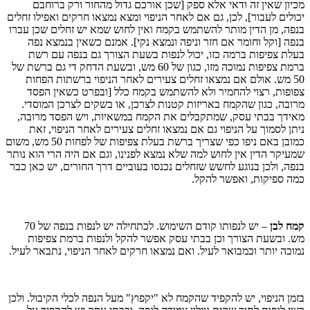
מכיון שאין זה ודאי אלא ספק [שכן אורכם גדול מהחור ורק ברוחבם
יכולים לעבור], לכן, גם אם לאחר הניפוי ומצא נמצאו חרקים ואפילו זחלים
בנפה, מן הדין מותר להשתמש בקמח ואין לחוש שמא יש זחלים שכן עברו
בנפה [וקל וחומר אם חזר וניפה ונמצא נקי]. אמנם כשאין בנמצא נפה
בעלת צפיפות ברמה כזו, יכול לנפות בשעת הצורך גם בנפה עם רשת
ברמת צפיפות נמוכה מזו, כגון של 60 מש, ובשעת הדחק די גם ברשת של
50 מש. אולם אם נמצאו זחלים צעירים לאחר הניפוי ברשתות הפחות
צפופות, רצוי להחמיר ולא להשתמש בקמח כלל [ובפרט כשאין הפסד
מרובה, כגון שהקמח באריזות קטנות לצרכן, או בשקים לצרכן המוסדי.
מאידך בבתי עסק, שמתקבלים את הקמח במשאיות, ויש הפסד מרובה,
ניתן לסמוך על הניפוי גם אם נמצאו זחלים צעירים לאחר הניפוי, זאת
כמובן באם ניפו כפי שצריך ברשת בעלת צפיפות של לפחות 50 מש, משום
שמעיקר הדין אין לחוש למה שלא נמצא לפנינו, וגם אם היה הרי הוא נותר
בנפה, ולכן בנוגע לחשש שזחלים נכנסו בעוביים דרך החורים, יש כאן כבר
כמה ספיקות, ואפשר להקל.
קמח לבן
– יש לנפותו קודם השימוש. לכתחילה יש לנפות בנפה של 70
מש. ובשעת הצורך וכן בבתי עסק אפשר להקל ולנפות ברמת צפיפות
נמוכה יותר וכמבואר לעיל. ואם נמצאו חרקים לאחר הניפוי, נתבאר לעיל.
בזמן הניפוי, יש להקפיד שהקמח לא "יקפוץ" מעל הנפה לכלי הקיבול. ולכן