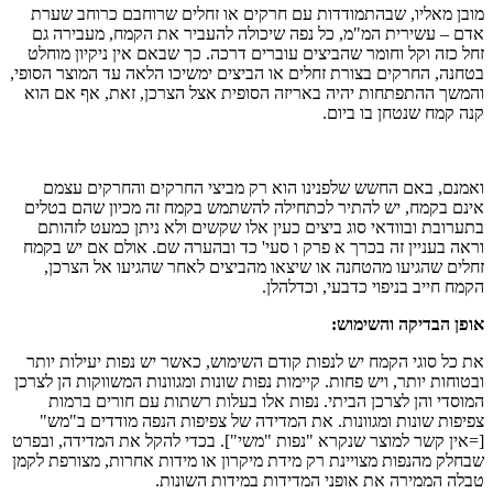
מובן מאליו, שבהתמודדות עם חרקים או זחלים שרוחבם כרוחב שערת
אדם – עשירית המ"מ, כל נפה שיכולה להעביר את הקמח, מעבירה גם
זחל כזה וקל וחומר שהביצים עוברים דרכה. כך שבאם אין ניקיון מוחלט
בטחנה, החרקים בצורת זחלים או הביצים ימשיכו הלאה עד המוצר הסופי,
והמשך ההתפתחות יהיה באריזה הסופית אצל הצרכן, זאת, אף אם הוא
קנה קמח שנטחן בו ביום.
ואמנם, באם החשש שלפנינו הוא רק מביצי החרקים והחרקים עצמם
אינם בקמח, יש להתיר לכתחילה להשתמש בקמח זה מכיון שהם בטלים
בתערובת ובוודאי סוג ביצים כעין אלו שקשים ולא ניתן כמעט לזהותם
וראה בעניין זה בכרך א פרק ו סעי' כד ובהערה שם. אולם אם יש בקמח
זחלים שהגיעו מהטחנה או שיצאו מהביצים לאחר שהגיעו אל הצרכן,
הקמח חייב בניפוי כדבעי, וכדלהלן.
אופן הבדיקה והשימוש:
את כל סוגי הקמח יש לנפות קודם השימוש, כאשר יש נפות יעילות יותר
ובטוחות יותר, ויש פחות. קיימות נפות שונות ומגוונות המשווקות הן לצרכן
המוסדי והן לצרכן הביתי. נפות אלו בעלות רשתות עם חורים ברמות
צפיפות שונות ומגוונות. את המדידה של צפיפות הנפה מודדים ב"מש"
[=אין קשר למוצר שנקרא "נפות "משי"]. בכדי להקל את המדידה, ובפרט
שבחלק מהנפות מצויינת רק מידת מיקרון או מידות אחרות, מצורפת לקמן
טבלה הממירה את אופני המדידות במידות השונות.