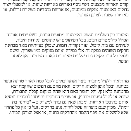
קודם האריזה מבצעים ניפוי נוסף ואורזים באריזות שונות, או למפעלי ייצור
גדולים באמצעות טנקים ממונעים, או אריזות מוסדיות בשקיות גדולות, או
באריזות קטנות לצרכן הפרטי.
המעבר בין השלבים נעשה באמצעות מסועים וצנרת, כשלעיתים אורכה
הכולל קילומטרים רבים. בכל הפיתולים יש קונוסים ונקודות חיבור,
לעיתים עם בית קיבול, ועוד נקודות דומות, שכולן בעייתיות מאד מבחינת
חרקים השוהים במקומות אלו במידה ואינם מנוקים כמו שצריך, ומשם
עלולים לחדור לקמח גם בשלבים מאוחרים לאחר הטחינה ואף לאחר
הניפוי.
מהתיאור דלעיל מתברר כיצד אנחנו יכולים לקבל קמח לאחר טחינה וניפוי
בטחנה, ובכל אופן למצוא חרקים. וזאת מהטעם הפשוט שהקמח יצא
מהטחנה כלא נקי, וקל וחומר באם הוא שהה במקום קבלת התוצרת,
שיכול או לקבל נגיעות מבחוץ, או שביצי החרקים יתפתחו לבוגרים ונמצא
אותם בתוככי האריזות. ומכאן שאין גם ערך למשווק כ – "טחינה בת
יומה", מכיון שגם מוצר זה עלול להיות נגוע בחרקים, ועל כן אין כל פתרון
אלא להשלים את ניפוי הקמח מהחרקים בחנות, או אצל הצרכן הביתי.