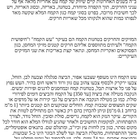
ב"ה בשנים האחרונות קיים שיווק של קמח עם אחריות מלאה אף על
עניני החרקים, תוך הקפדה מיוחדת, בטחנה, באריזה, ובסוג האריזה, ויש
לכך חשיבות מרובה, בפרט בסוגי קמח כגון הקמח המלא שקשה מאד
לנפותו כמות שהוא ולנקותו מכל שאריות חרקים.
המזיקים והחרקים בטחנות הקמח הם בעיקר "עש הקמח" ו"חיפושית
הקמח" ולעיתים מתווספים אליהם חרקים קטנים מזיקי המחסן, כגון
הפסוקאים ואקריות המחסן. ונתאר קצת באריכות את שני המזיקים
העיקריים:
עש הקמח הינו מעופף שצבעו אפור, הביצה סגלגלה וצבעה לבן. הזחל,
צבעו ירקרק ולבסוף צבעו צהוב עם גוון ורוד וראשו חום בהיר. העש נפוץ
על פני כל ארצות תבל, בטחנות קמח ובמחסנים לדגנים ופירות יבשים.
הנקבה מטילה את ביציה [עד 350] על הקמח והביצים דומים לפירורי
סולת. כמו כן מטילה הנקבה את הביצים על גבי קירות או על מדפים או
שקים המצופים שכבות קמח. הזחלים שבוקעים הם קטנים ביותר [1 מ"מ
ברוחב 0.1 מ"מ] וניתן להבחין בהם רק כאשר הם מתחילים לטוות את
הקורים. עיקר הנזק הוא לקמח, גריסים, סולת וסובין. הזחל נודד, לצורך
התפתחותו, למקומות החשוכים ולאחר שהגיע לגודלו המלא הוא חודר לכל
מקום נסתר, כגון בין לוחות עץ וכיו"ב, ומתגלם שם. בתנאים אופטימליים,
משך ההתפתחות, מהטלת הביצה ועד לשלב הבוגר הינו כ-5 שבועות.
ובתנאים אחרים עד 74 ימים. ולכן, יש להקפיד על ניקיון מוחלט של