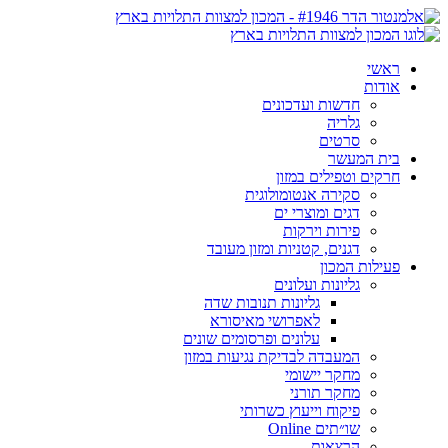
ראשי
אודות
חדשות ועדכונים
גלריה
סרטים
בית המעשר
חרקים וטפילים במזון
סקירה אנטומולוגית
דגים ומוצרי ים
פירות וירקות
דגנים, קטניות ומזון מעובד
פעילות המכון
גליונות ועלונים
גליונות תנובות שדה
לאפרושי מאיסורא
עלונים ופרסומים שונים
המעבדה לבדיקת נגיעות במזון
מחקר יישומי
מחקר תורני
פיקוח וייעוץ כשרותי
שו״תים Online
הרצאות