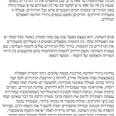
מכונה שמתחממת עד 100 מ"צ, שם מחממים את כל הגרגירים בטמפ'
שנעה בין 70 עד 100 מ"צ למשך זמן של בין שעתיים עד 4 שעות [תלוי
בסוג הגרגירים ובכמות המים הטבעיים שיש בכל הגרגירים. פעולה זו
משמידה חיידקים וחרקים] ומשם נכנסים גרגירי החיטה לאסמים
הגדולים.
פנים הטחנה, הוא בעצם מפעל ענק עם כמה קומות, כאשר בכל קומה יש
את הפעילות שלה. בין הקומות מופעלים מסועים [=מעליות] המעבירים
את הגרגירים בין הקומות. בדרך כלל הגרגירים עולים לקומה העליונה, שם
נעשית הטחינה. משם יורדים לקומות התחתונות בהם מתבצעים בין היתר
האריזה והאחסון של הקמח – המוצר הסופי.
טחינת גרגירי החיטה מורכבת מכמה שלבים: ניקוי והסרת הפסולת
[באמצעות נפות ומשקלי אויר], לתיתה [=הרטבת הגרגירים לזמן קצר
ביותר במים, פעולה שאיננה מוכרחת, ולמעשה יש טחנות קמח בפולין,
רוסיה, אוקראינה ועוד שעובדות ללא לתיתה], טחינת הגרגירים, ניפויים
ברמות שונות, כניסת הקמח למכונת האינטולייטר [שמסתובבת במהירות
עצומה ותפקידה לרסק את הקמח מתוך מטרה לרסק כל דבר שאיננו קמח
כגון ביצי החרקים, יעילות מכשיר זה גבוהה ביותר, ובעבודה נכונה
במהירות הנכונה ובמידה ומקפידים תמיד להעביר את הקמח דרכו, בצירוף
הקפדה על נקיון הטחנה, ואריזה מיידית לאחר יציאת הקמח מהמכשיר,
הרי שהצרכן יקבל קמח נקי מחרקים] וירידה לסילו המקבל קמח מוגמר.