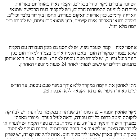
הטחנה עוברים ניקוי יסודי בכל יום. הקמח נארז באותו יום באריזות
מיוחדות למניעת התפתחות חרקים, ויש להקפיד בעת הרכישה שתנאי
האריזה קיימים, כגון אריזות וואקום סגורות, אחסון בקירור בלבד וכיו"ב.
במידה ותנאי האריזה אינם קיימים, כגון שהוואקום נפתח, יש לנפותו כמו
קמח מלא רגיל.
אחסון קמח
– קמח שעבר ניפוי, יש לאחסנו גם בזמן העבודה עם הקמח
שלא בצמוד למקורות חום. באם הקמח אוחסן בצמוד למקור חום כגון
תנור פועל וכיו"ב, יש לנפותו פעם נוספת לאחר 5 שעות. באם הוא אוחסן
בתנאים רגילים יש לשוב לנפותו לאחר 24 שעות מהניפוי האחרון.
ניתן לאחסן את הקמח במקרר ללא צורך בניפוי פעם נוספת, עד חודש
ימים לאחר הניפוי, או בתא הקפאה ללא הגבלת זמן.
ניקוי ואחסון הנפה
– נפה מוסדית, שנותרת במקומה כל העת, יש לבודקה
לנקותה היטב בתום כל יום עבודה, וראה לעיל בערך "מוצרי מאפה"
במערך הייצור והנקיון סעי' יח. נפה ביתית, בתום ניפוי הקמח יש לנערה או
להברישה היטב, או לשאוב את הנפה וסביבותיה, ובתום הניקוי לאחסנה
בשקית ניילון בארון שאיננו ליד מקור חום. אחת לתקופה קצרה, יש לפרק