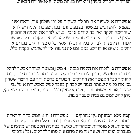
הפרודות ולבדוק ביניהן ויזואלית באחת משתי האפשרויות הבאות:
אפשרות א
: לשפוך את תכולת השקית על גבי שולחן אור, ובאם אינו
בנמצא, להשתמש במשטח בצבע כתום. בעת שפיכת הקמח יש לראות
שהזרימה חלקה ואין בה קורים או כיו"ב. יש לפזר את הקמח ולהתבונן
שאין שם חרקים או סימני חרקים. יש להפריד את הקמח ככל האפשר
לפרודות קטנות ולבדוק בכל התכולה שאין כל סימני חרקים בוגרים או
זחלים, גושים או קורים. באם נמצאה נגיעות אין להשתמש בקמח כלל.
אפשרות ב
: לנפות את הקמח בנפת 45 מש [ובשעת הצורך אפשר להקל
גם בנפת 40 מש], ובכך להפריד בין הקמח הדק יותר לטחון גס יותר, וגם
להותיר ככל האפשר את החרקים הבוגרים ברשת יחד עם הקמח שטחון
גס. את כל מה שנותר בנפה יש לבדוק כנזכר לעיל באפשרות א על גבי
שולחן אור או משטח אחר, ולוודא שאין כלל חרקים, ובאם הכל נמצא נקי,
ניתן להשתמש גם במה שעבר בנפה.
קמח מלא "בחזקת נקי מחרקים"
– אפשרות זו היא המשובחת והראויה
ביותר. קמח זה מיוצר בתנאים מיוחדים [בדרך כלל בטחנות קטנות
ופרטיות, ולא מוסדיות ומסחריות, כאשר בטחנות הקטנות יש מינימום של
מעברים וצינורות ושאר מקומות מחבוא ומסתור לחרקים, וכל מרכיבי