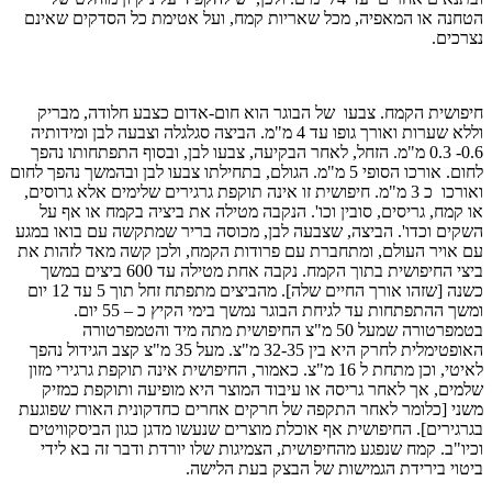
הטחנה או המאפיה, מכל שאריות קמח, ועל אטימת כל הסדקים שאינם
נצרכים.
חיפושית הקמח. צבעו של הבוגר הוא חום-אדום כצבע חלודה, מבריק
וללא שערות ואורך גופו עד 4 מ"מ. הביצה סגלגלה וצבעה לבן ומידותיה
0.6- 0.3 מ"מ. הזחל, לאחר הבקיעה, צבעו לבן, ובסוף התפתחותו נהפך
לחום. אורכו הסופי 5 מ"מ. הגולם, בתחילתו צבעו לבן ובהמשך נהפך לחום
ואורכו כ 3 מ"מ. חיפושית זו אינה תוקפת גרגירים שלימים אלא גרוסים,
או קמח, גריסים, סובין וכו'. הנקבה מטילה את ביציה בקמח או אף על
השקים וכדו'. הביצה, שצבעה לבן, מכוסה בריר שמתקשה עם בואו במגע
עם אויר העולם, ומתחברת עם פרודות הקמח, ולכן קשה מאד לזהות את
ביצי החיפושית בתוך הקמח. נקבה אחת מטילה עד 600 ביצים במשך
כשנה [שזהו אורך החיים שלה]. מהביצים מתפתח זחל תוך 5 עד 12 יום
ומשך ההתפתחות עד לגיחת הבוגר נמשך בימי הקיץ כ – 55 יום.
בטמפרטורה שמעל 50 מ"צ החיפושית מתה מיד והטמפרטורה
האופטימלית לחרק היא בין 32-35 מ"צ. מעל 35 מ"צ קצב הגידול נהפך
לאיטי, וכן מתחת ל 16 מ"צ. כאמור, החיפושית אינה תוקפת גרגירי מזון
שלמים, אך לאחר גריסה או עיבוד המוצר היא מופיעה ותוקפת כמזיק
משני [כלומר לאחר התקפה של חרקים אחרים כחדקונית האורז שפוגעת
בגרגירים]. החיפושית אף אוכלת מוצרים שנעשו מדגן כגון הביסקוויטים
וכיו"ב. קמח שנפגע מהחיפושית, הצמיגות שלו יורדת ודבר זה בא לידי
ביטוי בירידת הגמישות של הבצק בעת הלישה.