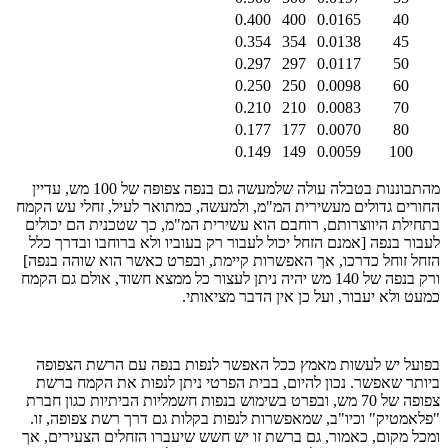
0.400
400
0.0165
40
0.354
354
0.0138
45
0.297
297
0.0117
50
0.250
250
0.0098
60
0.210
210
0.0083
70
0.177
177
0.0070
80
0.149
149
0.0059
100
מהתבוננות בטבלה עולה שלמעשה גם בנפה צפופה של 100 מש, עדיין
החורים גדולים מעשירית המ"מ, ולמעשה, כמתואר לעיל, זחלי עש הקמח
בתחילת היווצרותם, רוחבם הוא עשירית המ"מ, כך שטכנית הם יכולים
לעבור בנפה [אמנם הזחל יכול לעבור רק בעוביו ולא ברוחבו ובדרך כלל
הזחל זוחל כדרכו, אך האפשרות קיימת, ובפרט כאשר הוא שוהה בנפה]
ורק בנפה של 140 מש יהיה ניתן לעצור כל ממצא חשוד, אולם גם הקמח
כמעט ולא יעבור, ועל כן אין הדבר מציאותי.
בפועל יש לעשות מאמץ ככל האפשר לנפות בנפה עם הרשת הצפופה
ביותר שאפשר. נכון להיום, בבית הפרטי ניתן לנפות את הקמח ברשת
צפופה של 70 מש, ובפרט בשימוש בנפות חשמליות הביתיות כגון חברת
"פלאמטיק" וכיו"ב, שמאפשרות לנפות בקלות גם דרך רשת צפופה, זו.
ומכל מקום, כאמור, גם ברשת זו יש חשש שיעברו הזחלים הצעירים, אך