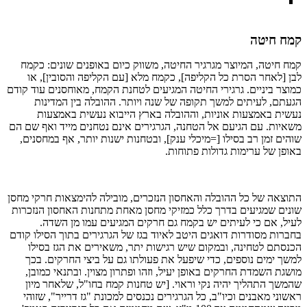
קמח חיטה
קמח חיטה, המיוצר מגרגיר החיטה, משווק כיום באופנים שונים: כקמח
לבן [לאחר הסרת כל הקליפה], כקמח מלא [עם הקליפה והסובין], או
כמוצר ביניים. גרגירי החיטה המגיעים לטחנת הקמח, מאוחסנים עוד קודם
הגעתם, לעיתים למשך תקופה של שנה ויותר. ההובלה בין המדינות
נעשית באמצעות אוניות, וההובלה בארץ הייבוא נעשית באמצעות
משאיות. עם הגיעם אל הטחנה, הגרגירים אינם נטחנים מייד ואף שם הם
שוהים זמן רב בסילו [=מיכלי ענק], ובטחנות ישנות יותר, אף במחסנים,
באופן של ערימות גדולות פתוחות.
התוצאה של כל ההובלה והאחסון הנזכרים, מובילה להימצאות חרקי מחסן
שונים שמגיעים בדרך כלל כמזיקי מחסן מאחת מתחנות האחסון הנזכרות
לעיל, אם כי לעיתים יש בקמח גם חרקים המגיעים עמו מן השדה.
בחברות מסודרות דואגים היטב לאיוד בגז של הגרגירים בתוך הסילו קודם
הכנסתם לטחינה, ובמקום שיש רגישות יתר, משאירים את הגז בסילו
למשך ימים נוספים, כדי שיפעל את פעולתו גם על ביצי החרקים. בכך
מושגת השמדת החרקים באופן יעיל, וזהו ופתרון מצוין. ובתנאי כמובן,
שהמשך התהליך יהיה נקי וראוי. [יש טחנות קמח בחו"ל, שלאחר מיון
ראשוני מאבנים וכיו"ב, כל הגרגירים נכנסים למכונת "גז דרייר", שזוהי