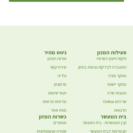
פעילות המכון
ניווט מהיר
פיקוח וייעוץ כשרותי
אודות המכון
המעבדה לבדיקת נגיעות במזון
יצירת קשר
מחקר תורני
גלריה
מחקר יישומי
סרטונים
תנובות שדה
תנאי שימוש
שו״תים Online
מדיניות פרטיות
הרצאות
מפת אתר
בית המעשר
כשרות המזון
קרן המעשרות - בית המעשר
מאמרים
הצטרפות לבית המעשר
סקירה אנטומולוגית