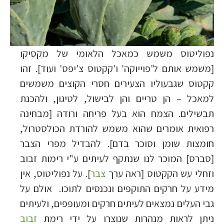
נפוליטוס משמש כמאכל הלאומי של מקסיקו
[משמש אותם ל'פוייוקה' ו'קקטוס צ'יפס' ועוד]. זהו
קקטוס שגבעוליו הצעירים חסרי הקוצים משמשים
למאכל – הן טריים והן לבישול, לטיגון, ולהכנת
תבשילים. הצמח הוא בעל פריחה ורודה [מבחינה
רפואית אומרים שהוא משמש להורדת הכולסטרול,
חומצות שומן וסוכר בדם]. להבדיל מפרי הצבר
[סברס] המוכר לנו שנתקף לעיתים ע"י רימות זבוב
וזחלי עש הקקטוס [ראה ערך
צבר
]. על נפוליטוס, אין
מידע על חרקים התוקפים ונכנסים לתוכו. אולם על
גבי העלים נמצאים לעיתים חרקים ומעופפים, ולעיתים
ניתן לראות מנהרות שנוצרו על ידי רימת
זבוב