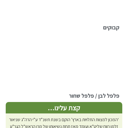
קבוקים
פלפל לבן / פלפל שחור
קצת עלינו…
‘המכון למצוות התלויות בארץ’ הוקם בשנת תשנ”ד ע”י הרה”ג שניאור
זלמן רווח שליט”א ועומד מאז תחת נשיאותו של מרן הראש”ל הגר”ע