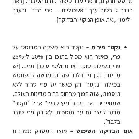
מחשש חרקים, והפרי עבר טיפול קודם העיבוד. [ראה
בכרך ג בסוף ערך "אשכוליות – פרי הדר" ובערך
"לימון", את אופן הניקוי והבדיקה].
נקטר פירות
– נקטר הוא משקה המבוסס על
פרי, כאשר הוא מכיל בתוכו בין 20% ל-25%
פרי בשילוב סוכר [או תחליפי סוכר] ומים. [יש
מדינות כגון ניו זילנד שהחוק מרשה להשתמש
במילה "נקטר" רק כאשר יש פרי טהור ללא
תוספות, שזה הפוך מהחוק ברוב מדינות העולם,
שמחייבים זאת רק ב"מיץ טבעי" אבל "נקטר"
מותר לייצר גם עם תוספות ולא רק פרי טהור
בלבד].
אופן הבדיקה והשימוש
– מוצר המשווק מסחרית