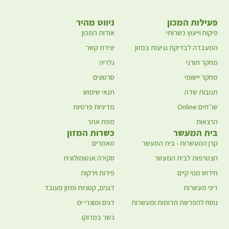
פעילות המכון
ניווט מהיר
פיקוח וייעוץ כשרותי
אודות המכון
המעבדה לבדיקת נגיעות במזון
יצירת קשר
מחקר תורני
גלריה
מחקר יישומי
סרטונים
תנובות שדה
תנאי שימוש
שו״תים Online
מדיניות פרטיות
הרצאות
מפת אתר
בית המעשר
כשרות המזון
קרן המעשרות - בית המעשר
מאמרים
הצטרפות לבית המעשר
סקירה אנטומולוגית
חידוש מנוי קיים
פירות וירקות
דיני מעשרות
דגנים, קטניות ומזון מעובד
נוסח להפרשת תרומות ומעשרות
דגים ומוצרי ים
כשר במרוקו