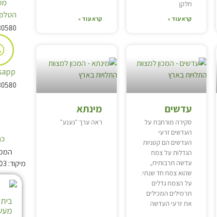
מס
חלקן
הטלפו
קרא עוד »
קרא עוד »
30580
sapp
30580
עדשים
מינתא
סקירה מורחבת על
ראה ערך "נענע"
העדשים זרעי
כת
העדשים הם קטניות
המכון
הגדלות על צמח
עדשה תרבותית,
מיקוד: 4081003 תא-דואר: 176 אלעד
שהוא צמח חד שנתי.
על הצמח גדלים
תרמילים המכילים
בית 
את זרעי העדשה
מעשר