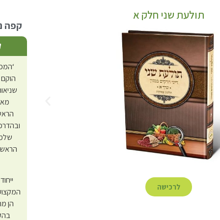
תולעת שני חלק א
קפה נמ
ק
‘המכו
הוקם 
שניאור
מאז
הראש”
ובהדרכת
שלמה
הראש”ל
ייחוד
לרכישה
המקצועי
הן מה
בהק