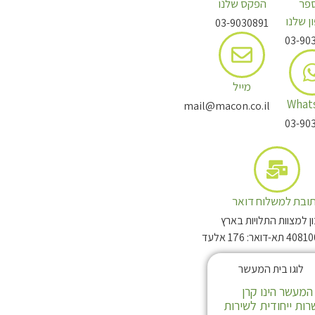
פר
הפקס שלנו
ן שלנו
03-9030891
03-90
מייל
What
mail@macon.co.il
03-90
ובת למשלוח דואר
 למצוות התלויות בארץ
המעשר הינו קרן
ות ייחודית לשירות