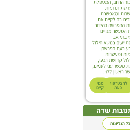
ור הרחב, המטפלת
רשת תרומות
שרות ומאפשרת
ים בה לקיים את
ת ההפרשה בהידור.
 המעשר מנויים
 בתי אב
ייעים בנושא חילול
ע בעת הפרשת
ות ומעשרות
לול קדושת רבעי,
ת מעשר עני לעניים,
ר ראשון ללוי.
להצטרפות
מנוי
כעת
קיים
נובות שדה
ל הגליונות