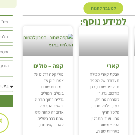
למעבר לחנות
י
למידע נוסף:
קארי
קפה – פולים
אבקת קארי מכילה
פולי קפה גדלים על
תערובת של מספר
צמח ירוק עד
תבלינים שונים, כגון
במדינות שונות
כורכום, גרגירי
בעולם. הפולים
כוסברה טחונים,
גדלים בתוך תרמיל
כמון, פלפל שחור,
וכאשר התרמיל
פלפל חריף
אדום זה מהוה סימן
טחון ועוד. התבלין
שהם כבר בשלים.
הסופי משווק
לאחר קטיפתם,
באריזות שונות,