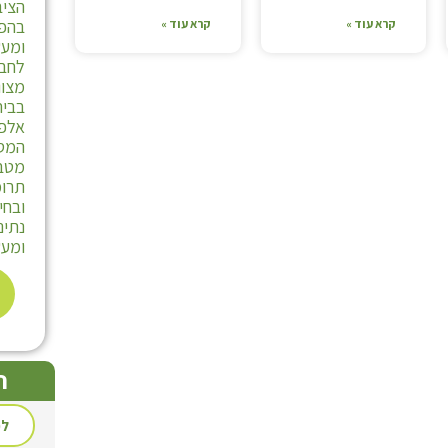
הציב
בהפ
קרא עוד »
קרא עוד »
ומע
לחבר
מצוו
בבית
אלפי
המסת
מטב
תרומ
ובחי
נתינ
ומעש
ת
לכ