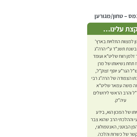
תולעת שני חלק ב
ס – טחון/מגורען
צת עלינו…
ן למצוות התלויות בארץ’
בשנת תשנ”ד ע”י הרה”ג
 זלמן רווח שליט”א ועומד
 תחת נשיאותו של מרן
ל הגר”ע יוסף זצוק”ל,
ו הצמודה של הרה”ג רבי
 משה עמאר שליט”א
 והרב הראשי לירושלים
עיה”ק.
יותו של המכון הוא, בידע
לרכישה
 וההלכתי הרב שהוא צבר
פן הבוטני, האנטמולוגי,
שר של כשרות והלכה.