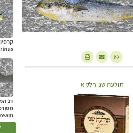
rinus
תולעת שני חלק א
דג המ
ream
ק