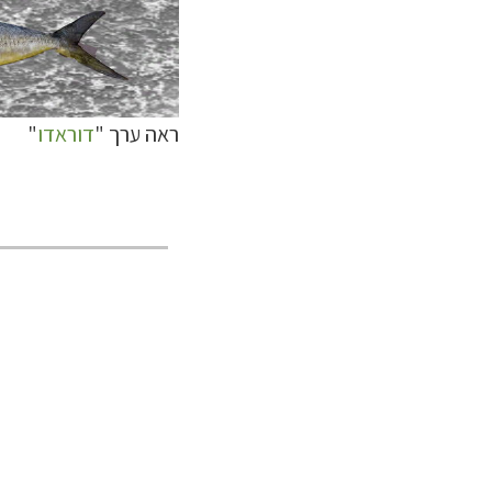
ראה ערך "
דוראדו
"