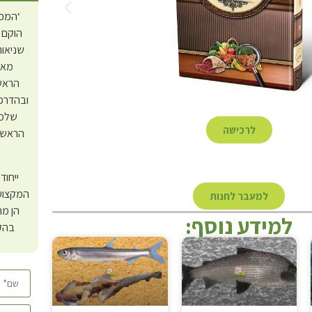
‘המכו
הוקם 
שניאור
מאז
הראש”
ובהדרכת
שלמה
לרכישה
הראש”ל
ייחוד
המקצועי
למעבר לחנות
הן מה
למידע נוסף:
בהק
י