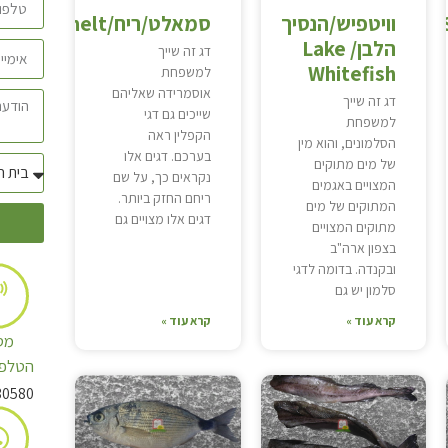
וויטפיש/הנסיך
סמאלט/ריח/Smelt
הלבן/ Lake
דג זה שייך
Whitefish
למשפחת
אוסמרידה שאליהם
דג זה שייך
שייכים גם דגי
למשפחת
הקפלין ראה
הסלמונים, והוא מין
בערכם. דגים אלו
של מים מתוקים
נקראים כך, על שם
המצויים באגמים
ריחם החזק ביותר.
המתוקים של מים
דגים אלו מצויים גם
מתוקים המצויים
בצפון ארה"ב
ובקנדה. בדומה לדגי
סלמון יש גם
קרא עוד »
קרא עוד »
מס
הטלפו
30580