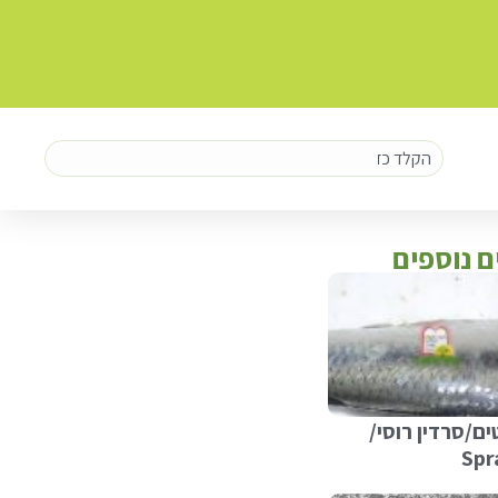
ם נוספים
ם/סרדין רוסי/
Spr