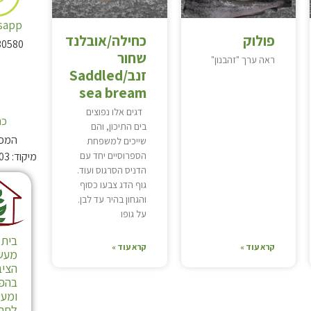
sapp
פולוק
כחילה/אובלנד
30580
שחור
ראה ערך "זהבנון"
זנב/Saddled
sea bream
דגים אלו נפוצים
כת
בים התיכון, והם
המכון
שייכים למשפחת
מיקוד: 4081003 תא-דואר: 176 אלעד
הספרוסיים יחד עם
הדניס הסרגוס ועוד.
גוף הדג צבעו כסוף
והגחון בהיר עד לבן.
על גופו
בית 
קרא עוד »
קרא עוד »
מעשר
הציב
בהפ
ומע
לחבר