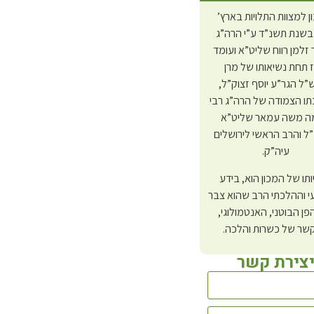
ן למצוות התלויות בארץ’
בשנת תשנ”ד ע”י הרה”ג
 זלמן רווח שליט”א ועומד
 תחת נשיאותו של מרן
ל הגר”ע יוסף זצוק”ל,
ו הצמודה של הרה”ג רבי
 משה עמאר שליט”א
לרכישה
 והרב הראשי לירושלים
עיה”ק.
יותו של המכון הוא, בידע
 וההלכתי הרב שהוא צבר
פן הבוטני, האנטמולוגי,
שר של כשרות והלכה.
צירת קשר