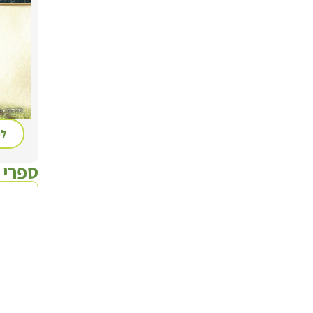
לכ
ספרי 