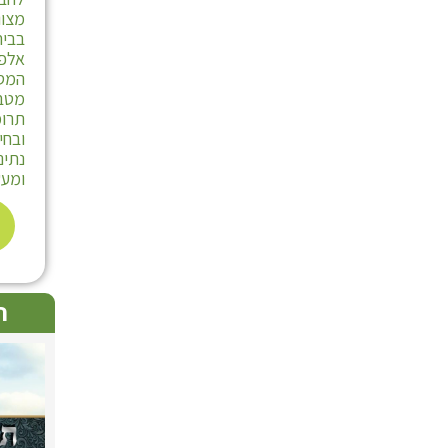
מצוו
בבית
אלפי
המסת
מטב
תרומ
ובחי
נתינ
ומעש
ת