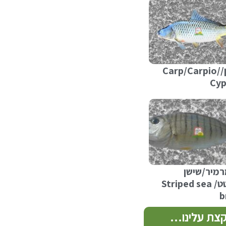
קרפיון/Carp/Carpio/
Cyp
תולעת שני חלק ב
רמיר/שישן
מסורטט/ Striped sea
b
צת עלינו…