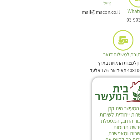
מייל
What
mail@macon.co.il
03-90
ובת למשלוח דואר
 למצוות התלויות בארץ
המעשר הינו קרן
ות ייחודית לשירות
ור הרחב, המטפלת
רשת תרומות
שרות ומאפשרת
ים בה לקיים את