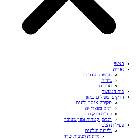
ראשי
אודות
חדשות ועדכונים
גלריה
סרטים
בית המעשר
חרקים וטפילים במזון
סקירה אנטומולוגית
דגים ומוצרי ים
פירות וירקות
דגנים, קטניות ומזון מעובד
פעילות המכון
גליונות ועלונים
גליונות תנובות שדה