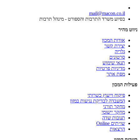
mail@macon.co.il
בסיוע משרד התרבות והספורט - מינהל תרבות
ניווט מהיר
אודות המכון
יצירת קשר
גלריה
סרטונים
תנאי שימוש
מדיניות פרטיות
מפת אתר
פעילות המכון
פיקוח וייעוץ כשרותי
המעבדה לבדיקת נגיעות במזון
מחקר תורני
מחקר יישומי
תנובות שדה
שו״תים Online
הרצאות
כשרות המזון