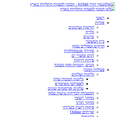
ראשי
אודות
חדשות ועדכונים
גלריה
סרטים
בית המעשר
חרקים וטפילים במזון
סקירה אנטומולוגית
דגים ומוצרי ים
פירות וירקות
דגנים, קטניות ומזון מעובד
פעילות המכון
גליונות ועלונים
גליונות תנובות שדה
לאפרושי מאיסורא
עלונים ופרסומים שונים
המעבדה לבדיקת נגיעות במזון
מחקר יישומי
מחקר תורני
פיקוח וייעוץ כשרותי
שו״תים Online
הרצאות