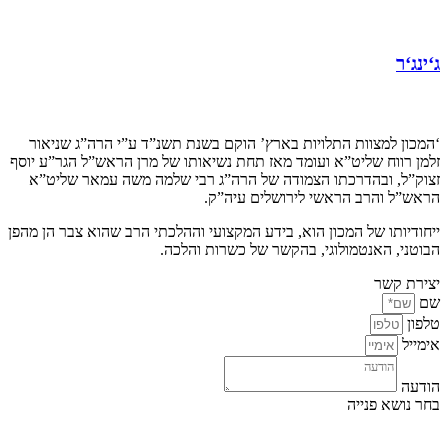
ג‘ינג‘ר
קצת עלינו…
‘המכון למצוות התלויות בארץ’ הוקם בשנת תשנ”ד ע”י הרה”ג שניאור
זלמן רווח שליט”א ועומד מאז תחת נשיאותו של מרן הראש”ל הגר”ע יוסף
זצוק”ל, ובהדרכתו הצמודה של הרה”ג רבי שלמה משה עמאר שליט”א
הראש”ל והרב הראשי לירושלים עיה”ק.
ייחודיותו של המכון הוא, בידע המקצועי וההלכתי הרב שהוא צבר הן מהפן
הבוטני, האנטמולוגי, בהקשר של כשרות והלכה.
יצירת קשר
שם
טלפון
אימייל
הודעה
בחר נושא פנייה