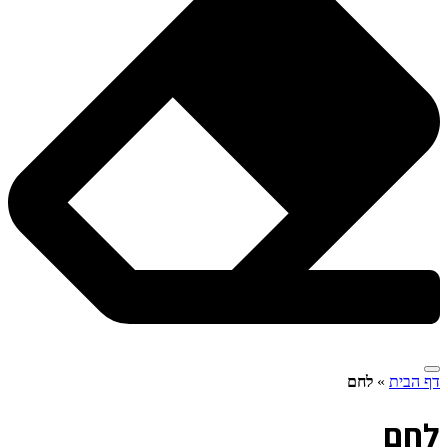
דף הבית
»
לחם
ל
חם