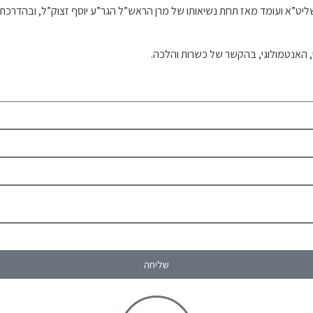
וח שליט”א ועומד מאז תחת נשיאותו של מרן הראש”ל הגר”ע יוסף זצוק”ל, ובה
י, האנטמולוגי, בהקשר של כשרות והלכה.
שליחה