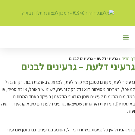
יצירת קשר
חרקים וטפילים במזון
מצוות התלויות בארץ
פעילות המכון
כשר במרוקו
בית המעשר
דף הבית
»
גרעיני דלעת – גרעינים לבנים
ג
רעיני דלעת – גרעינים לבנים
גרעיני דלעת, מקורם כמובן מירק הדלעת, ולמרות שבארצות רבות ירק זה גדל
למאכל, בארצות מסוימות הוא גדל רק לזרעים, לשימוש באוכל, או כתוספים, או
במקומות מסוימים לעשיית שמן מגרעיני הדלעת [בעיקר באחד המחוזות
באוסטריה]. המדינות העיקריות שמייצאות גרעיני דלעת הם סין, אוקראינה, רוסיה
ועוד.
בזמן הגידול אין כל נגיעות בשטח הגידול, הפוגע בגרעינים. גם בזמן שגרעיני