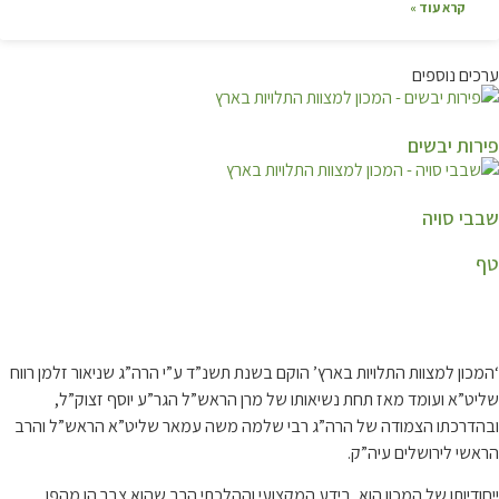
קרא עוד »
ערכים נוספים
פירות יבשים
שבבי סויה
טף
קצת עלינו…
‘המכון למצוות התלויות בארץ’ הוקם בשנת תשנ”ד ע”י הרה”ג שניאור זלמן רווח
שליט”א ועומד מאז תחת נשיאותו של מרן הראש”ל הגר”ע יוסף זצוק”ל,
ובהדרכתו הצמודה של הרה”ג רבי שלמה משה עמאר שליט”א הראש”ל והרב
הראשי לירושלים עיה”ק.
ייחודיותו של המכון הוא, בידע המקצועי וההלכתי הרב שהוא צבר הן מהפן