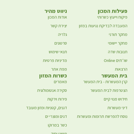
פעילות המכון
ניווט מהיר
פיקוח וייעוץ כשרותי
אודות המכון
המעבדה לבדיקת נגיעות במזון
יצירת קשר
מחקר תורני
גלריה
מחקר יישומי
סרטונים
תנובות שדה
תנאי שימוש
שו״תים Online
מדיניות פרטיות
הרצאות
מפת אתר
בית המעשר
כשרות המזון
קרן המעשרות - בית המעשר
מאמרים
הצטרפות לבית המעשר
סקירה אנטומולוגית
חידוש מנוי קיים
פירות וירקות
דיני מעשרות
דגנים, קטניות ומזון מעובד
נוסח להפרשת תרומות ומעשרות
דגים ומוצרי ים
כשר במרוקו
מושגי יסוד