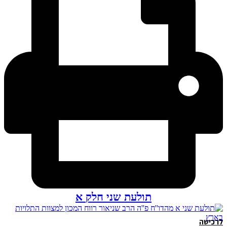
תולעת שני חלק א
לרכישה