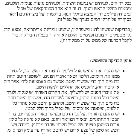
ככל דגי הים, לעיתים יש נגיעות חיצונית, ולעיתים נגיעות פנימית תולעים,
ציסטות בחללי הראש והגוף. דג זה הוא אחד הפונדקאים של טפיל
'נמטודה פילומטרה' הנמצא בחללי הגוף, ברקמות ועל ביצי הדגים [ראה
בסקירה על חרקי המים בערך של טפיל זה].
[בבדיקות שעשינו לדג ממשפחה זו, שהגיע ממדינת אריתריאה, נמצא הדג
נקי מטפילים חיצונים ופנימיים, אולם לא היה די בכמות הבדיקות כדי
לקבל הכרעה של ממש על דג ממקור זה].
אופן הבדיקה והשימוש:
יש להסיר את הראש או לחילופין, לחצות את ראש הדג, להסיר
ממנו את הזימים, הלשון ושאר איברי הפנים, ולשוטפו היטב תחת
ברז מים תוך כדי שפשוף היטב. אפשר גם באמצעות לחץ אויר חזק
או קיטור חזק, להכניס אל החללים ולנקות היטב.
את איברי הפנים יש להשליך, את הקרום השחור יש לנקות ולגרד
היטב בכל דפנות הבטן, ובצמוד לשדרת הדג, ולשטוף היטב תחת
ברז מים תוך כדי שפשוף היטב, ולהתבונן היטב שלא נותרו כל
תולעים, 'ציסטה' או 'כיסים' של טפיל בתוך חלל הבטן.
יש להתבונן חזותית על גבי הדגים ובעיקר באזור הסנפירים, צדדי
הבטן התחתוניים, ובאזור הצוואר והזנב, באם לא נראה כל סימן
אדום המסמן פציעה של טפיל חיצוני שחדר מבחוץ. במידה ויש
חשש או סימן של פצע אדום יש לחטט אחריו עד עומק חצי ס"מ.