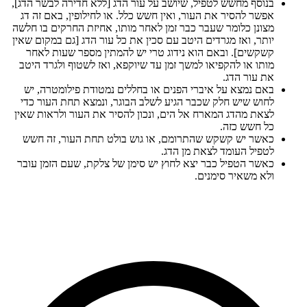
בנוסף מחשש לטפיל, שיושב על עור הדג [ללא חדירה לבשר הדג],
אפשר להסיר את העור, ואין חשש כלל. או לחילופין, באם זה דג
מצונן כלומר שעבר כבר זמן לאחר מותו, אחיזת החרקים בו חלשה
יותר, ואז מגרדים היטב עם סכין את כל עור הדג [גם במקום שאין
קשקשים]. ובאם הוא נידוג טרי יש להמתין מספר שעות לאחר
מותו או להקפיאו למשך זמן עד שיוקפא, ואז לשטוף ולגרד היטב
את עור הדג.
באם נמצא על איברי הפנים או בחללים נמטודת פילומטרה, יש
לחוש שיש חלק שכבר הגיע לשלב הבוגר, ונמצא תחת העור כדי
לצאת מהדג המארח אל הים, ונכון להסיר את העור ולראות שאין
כל חשש כזה.
כאשר יש קשקש שהתרומם, או גוש בולט תחת העור, זה חשש
לטפיל העומד לצאת מן הדג.
כאשר הטפיל כבר יצא לחוץ יש סימן של צלקת, שעם הזמן עובר
ולא משאיר סימנים.