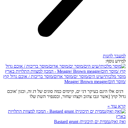
למעבר לחנות
למידע נוסף:
מוסר מלכותי/עיט הים/מוסר ים/מוסר אדום/מוסר בריכות / אוכם גדול קוץ
/מוסר חום/Meagre/ Brown meagre
דגים אלו הינם בעיקר דגי ים, קיימים כמה סוגים של דג זה, וכגון 'אוכם
גדול קוץ' [אשר זנבו צהוב וקצהו שחור, ובסנפיר השת שלו
קרא עוד »
ואק ואק/גממית ים תיכונית/ Bastard grunt