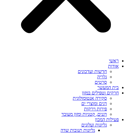
ראשי
אודות
חדשות ועדכונים
גלריה
סרטים
בית המעשר
חרקים וטפילים במזון
סקירה אנטומולוגית
דגים ומוצרי ים
פירות וירקות
דגנים, קטניות ומזון מעובד
פעילות המכון
גליונות ועלונים
גליונות תנובות שדה