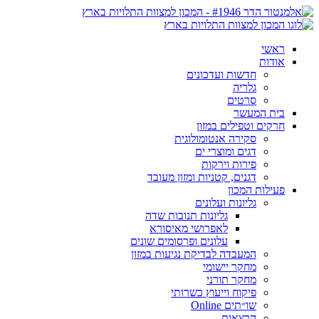
ראשי
אודות
חדשות ועדכונים
גלריה
סרטים
בית המעשר
חרקים וטפילים במזון
סקירה אנטומולוגית
דגים ומוצרי ים
פירות וירקות
דגנים, קטניות ומזון מעובד
פעילות המכון
גליונות ועלונים
גליונות תנובות שדה
לאפרושי מאיסורא
עלונים ופרסומים שונים
המעבדה לבדיקת נגיעות במזון
מחקר יישומי
מחקר תורני
פיקוח וייעוץ כשרותי
שו״תים Online
הרצאות