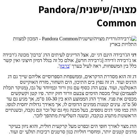
מצויה/שישנית/Pandora
Common
דגי
הג'רבידה הינם דגי ים, אצל הדייגים לעיתים הדג 'ברבון' מכונה ג'רבידה
או ג'רבידה ז'דידה [ג'רבידה חדש], אולם כל זה בגלל דמיון חיצוני ואין קשר
כלל בין המשפחות, ראה לעיל בערך '
ברבון
'.
דג זה הוא מסדרת הדקראים, וממשפחת הספרוסיים אליהם שייך גם דג
הדניס ועוד. דג זה נפוץ בים התיכון, הים השחור, מזרח האוקיינוס
האטלנטי, ועוד. צבע הדג כסוף עם גוון ורוד ובמיוחד על גבו, (מנוקד תכלת
לפעמים) שולי מכסה הזימים צבעם וורוד חזק יותר. פיו קטן וקשקשים
מכסים את פניו. אורך הדג הממוצע הוא בין 10-30 ס"מ, אך מגיע גם עד
50 ס"מ. עינים קטנות ממינים הדומים לו, אך מאידך גדולות יחסית לגופו.
הדג כמו סוגי דגים נוספים, בעל מבנה גוף גם של זכר וגם נקבה, ובשנתיים
הראשונות מתנהג כנקבה, ובשנה השלישית מתהפך לזכר.
הדג מצוי לאורך חופי הים ובפרט מעל קרקעית חולית, והוא ניזון בעיקר
מדגים קטנים יותר, ומחסרי חוליות כגון סרטנים רכיכות תולעי ים ועוד.