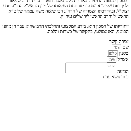
‘המכון למצוות התלויות בארץ’ הוקם בשנת תשנ”ד ע”י הרה”ג שניאור
זלמן רווח שליט”א ועומד מאז תחת נשיאותו של מרן הראש”ל הגר”ע יוסף
זצוק”ל, ובהדרכתו הצמודה של הרה”ג רבי שלמה משה עמאר שליט”א
הראש”ל והרב הראשי לירושלים עיה”ק.
ייחודיותו של המכון הוא, בידע המקצועי וההלכתי הרב שהוא צבר הן מהפן
הבוטני, האנטמולוגי, בהקשר של כשרות והלכה.
יצירת קשר
שם
טלפון
אימייל
הודעה
בחר נושא פנייה