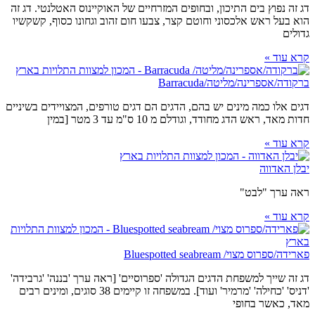
דג זה נפוץ בים התיכון, ובחופים המזרחיים של האוקיינוס האטלנטי. דג זה
הוא בעל ראש אלכסוני וחוטם קצר, צבעו חום זהוב וגחונו כסוף, קשקשיו
גדולים
קרא עוד »
ברקודה/אספרינה/מליטה/Barracuda
דגים אלו כמה מינים יש בהם, הדגים הם דגים טורפים, המצויידים בשיניים
חדות מאד, ראש הדג מחודד, וגודלם מ 10 ס"מ עד 3 מטר [במין
קרא עוד »
יבלן האדווה
ראה ערך "לבט"
קרא עוד »
פארידה/ספרוס מצוי/ Bluespotted seabream
דג זה שייך למשפחת הדגים הגדולה 'ספרוסיים' [ראה ערך 'בננה' 'גרבידה'
'דניס' 'כחילה' 'מרמיר' ועוד]. במשפחה זו קיימים 38 סוגים, ומינים רבים
מאד, כאשר בחופי