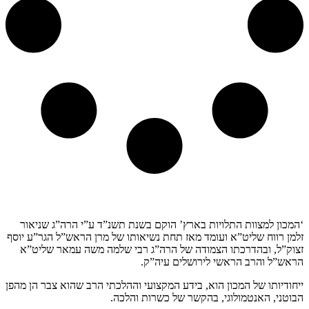
קצת עלינו…
‘המכון למצוות התלויות בארץ’ הוקם בשנת תשנ”ד ע”י הרה”ג שניאור
זלמן רווח שליט”א ועומד מאז תחת נשיאותו של מרן הראש”ל הגר”ע יוסף
זצוק”ל, ובהדרכתו הצמודה של הרה”ג רבי שלמה משה עמאר שליט”א
הראש”ל והרב הראשי לירושלים עיה”ק.
ייחודיותו של המכון הוא, בידע המקצועי וההלכתי הרב שהוא צבר הן מהפן
הבוטני, האנטמולוגי, בהקשר של כשרות והלכה.