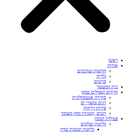
ראשי
אודות
חדשות ועדכונים
גלריה
סרטים
בית המעשר
חרקים וטפילים במזון
סקירה אנטומולוגית
דגים ומוצרי ים
פירות וירקות
דגנים, קטניות ומזון מעובד
פעילות המכון
גליונות ועלונים
גליונות תנובות שדה