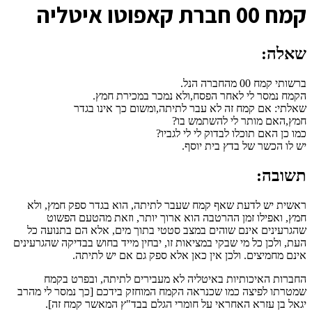
ק
מח 00 חברת קאפוטו איטליה
שאלה:
ברשותי קמח 00 מהחברה הנל.
הקמח נמסר לי לאחר הפסח,ולא נמכר במכירת חמץ.
שאלתי: אם קמח זה לא עבר לתיתה,ומשום כך אינו בגדר
חמץ,האם מותר לי להשתמש בו?
כמו כן האם תוכלו לבדוק לי לי לגביו?
יש לו הכשר של בדץ בית יוסף.
תשובה:
ראשית יש לדעת שאף קמח שעבר לתיתה, הוא בגדר ספק חמץ, ולא
חמץ, ואפילו זמן ההרטבה הוא ארוך יותר, וזאת מהטעם הפשוט
שהגרעינים אינם שוהים במצב סטטי בתוך מים, אלא הם בתנועה כל
העת, ולכן כל מי שבקי במציאות זו, יבחין מייד בחוש בבדיקה שהגרעינים
אינם מחמיצים. ולכן אין כאן אלא ספק גם אם יש לתיתה.
החברות האיכותיות באיטליה לא מעבירים לתיתה, ובפרט בקמח
שמטרתו לפיצה כמו שכנראה הקמח המוחזק בידכם [כך נמסר לי מהרב
יגאל בן עזרא האחראי על חומרי הגלם בבד"ץ המאשר קמח זה].