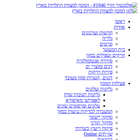
ראשי
אודות
חדשות ועדכונים
גלריה
סרטים
בית המעשר
חרקים וטפילים במזון
סקירה אנטומולוגית
דגים ומוצרי ים
פירות וירקות
דגנים, קטניות ומזון מעובד
פעילות המכון
גליונות ועלונים
גליונות תנובות שדה
לאפרושי מאיסורא
עלונים ופרסומים שונים
המעבדה לבדיקת נגיעות במזון
מחקר יישומי
מחקר תורני
פיקוח וייעוץ כשרותי
שו״תים Online
הרצאות