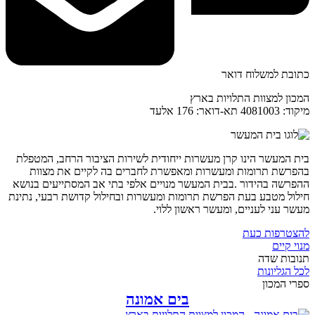
כתובת למשלוח דואר
המכון למצוות התלויות בארץ
מיקוד: 4081003 תא-דואר: 176 אלעד
בית המעשר הינו קרן מעשרות ייחודית לשירות הציבור הרחב, המטפלת
בהפרשת תרומות ומעשרות ומאפשרת לחברים בה לקיים את מצוות
ההפרשה בהידור .בבית המעשר מנויים אלפי בתי אב המסתייעים בנושא
חילול מטבע בעת הפרשת תרומות ומעשרות ובחילול קדושת רבעי, נתינת
מעשר עני לעניים, ומעשר ראשון ללוי.
להצטרפות כעת
מנוי קיים
תנובות שדה
לכל הגליונות
ספרי המכון
בים אמונה